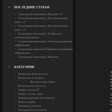
ПОСЛЕДНИЕ СТАТЬИ
Социальная инженерия. Введение ч2
Социальная инженерия. Дополнительные
меры. ч2
Социальная инженерия. Дополнительные
меры. ч1
Социальная инженерия. Телефонное
администрирование
Социальная инженерия. Политика раскрытия
информации
Социальная инженерия.Правила организации
информации
Социальная инженерия. Введение
КАТЕГОРИИ
Л
Банковская безопасность
н
Безопасность бизнеса
в
Коммерческая тайна
в
т
Безопасность личности
з
Защита систем IT
Защита систем связи
О
Информационная безопаность
п
г
Криптография
г
Охранные системы
Пожарная безопасность
О