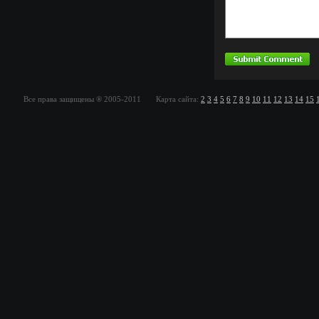
Все права защищены ® 2005-2011 Карта сайта:
2
3
4
5
6
7
8
9
10
11
12
13
14
15