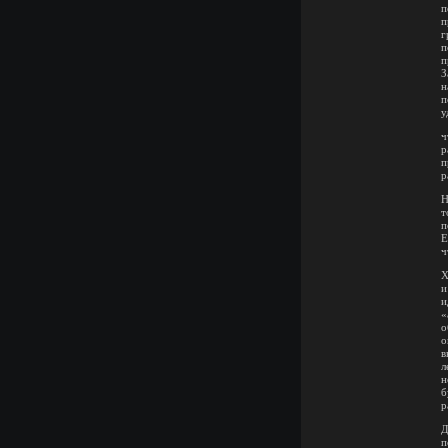
п
п
г
п
п
З
н
п
у
ч
р
п
р
Н
т
п
Е
ч
Х
и
и
«
о
о
в
л
н
б
р
Д
п