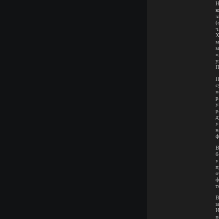
Н
к
з
(
ч
Х
м
м
п
у
П
П
с
п
р
у
р
д
у
н
ф
В
б
у
п
о
ф
т
В
з
И
п