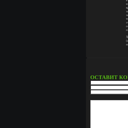
в
и
к
з
з
т
э
о
о
Х
(
п
ОСТАВИТ К