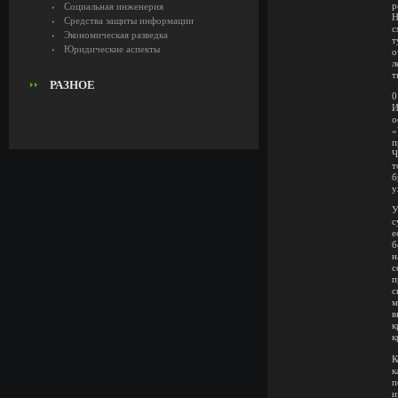
р
Социальная инженерия
H
Средства защиты информации
с
Экономическая разведка
т
Юридические аспекты
о
л
т
РАЗНОЕ
0
И
о
«
п
Ч
т
б
у
У
с
е
б
н
с
п
с
м
в
к
к
К
к
п
и