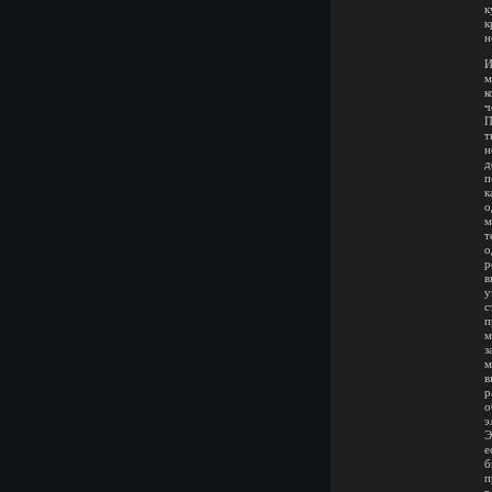
к
к
н
И
м
к
ч
П
т
н
д
п
к
о
м
т
о
р
в
у
с
п
м
з
м
в
р
о
э
Э
е
б
п