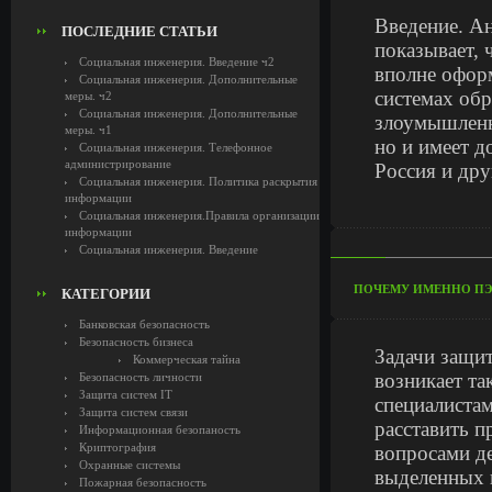
Введение. А
ПОСЛЕДНИЕ СТАТЬИ
показывает,
Социальная инженерия. Введение ч2
вполне офор
Социальная инженерия. Дополнительные
системах обр
меры. ч2
Социальная инженерия. Дополнительные
злоумышленн
меры. ч1
но и имеет д
Социальная инженерия. Телефонное
администрирование
Россия и дру
Социальная инженерия. Политика раскрытия
информации
Социальная инженерия.Правила организации
информации
Социальная инженерия. Введение
ПОЧЕМУ ИМЕННО ПЭМ
КАТЕГОРИИ
Банковская безопасность
Безопасность бизнеса
Задачи защи
Коммерческая тайна
возникает та
Безопасность личности
Защита систем IT
специалиста
Защита систем связи
расставить 
Информационная безопаность
Криптография
вопросами д
Охранные системы
выделенных 
Пожарная безопасность