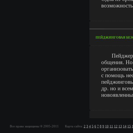
возможность
ПЕЙДЖИНГОВАЯ БЕЗ
Пейджер ста
общения. Но 
организоват
с помощь не
пейджинговы
др. но и все
новоявленны
Все права защищены ® 2005-2011 Карта сайта:
2
3
4
5
6
7
8
9
10
11
12
13
14
15