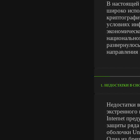
В настоящей
широко испо
криптографи
условиях ин
экономическо
национально
развернулось
направления
1. НЕДОСТАТКИ В С
Недостатки в
экстренного
Internet пре
защиты ряда
оболочки Uni
Одна из бреш