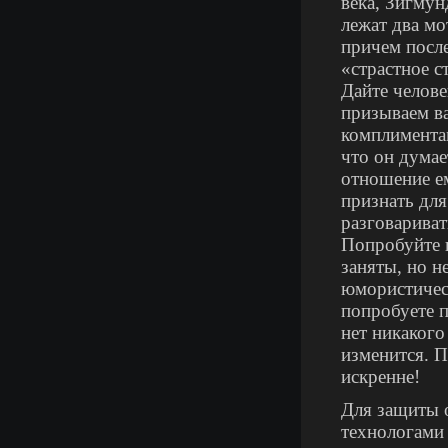
века, Зигмун
лежат два мо
причем после
«страстное с
Дайте челове
призываем ва
комплиментам
что он думае
отношение ем
признать для
разговариват
Попробуйте п
заняты, но 
юмористичес
попробуете п
нет никакого
изменится. П
искренне!
Для защиты 
технологами 