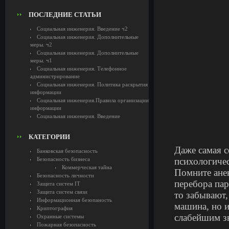
ПОСЛЕДНИЕ СТАТЬИ
Социальная инженерия. Введение ч2
Социальная инженерия. Дополнительные
меры. ч2
Социальная инженерия. Дополнительные
меры. ч1
Социальная инженерия. Телефонное
администрирование
Социальная инженерия. Политика раскрытия
информации
Социальная инженерия.Правила организации
информации
Социальная инженерия. Введение
КАТЕГОРИИ
Даже самая с
Банковская безопасность
Безопасность бизнеса
психологиче
Коммерческая тайна
Помните анек
Безопасность личности
перебора па
Защита систем IT
Защита систем связи
то забывают,
Информационная безопаность
машина, но и
Криптография
слабейшим з
Охранные системы
Пожарная безопасность