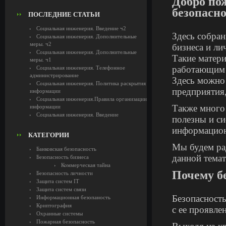
Добро по
безопасно
ПОСЛЕДНИЕ СТАТЬИ
Социальная инженерия. Введение ч2
Здесь собран
Социальная инженерия. Дополнительные
меры. ч2
бизнеса и ли
Социальная инженерия. Дополнительные
Такие матери
меры. ч1
работающим в
Социальная инженерия. Телефонное
администрирование
Здесь можно
Социальная инженерия. Политика раскрытия
предприятия,
информации
Социальная инженерия.Правила организации
Также много 
информации
Социальная инженерия. Введение
полезны и с
информацион
КАТЕГОРИИ
Мы будем ра
Банковская безопасность
данной темат
Безопасность бизнеса
Коммерческая тайна
Почему б
Безопасность личности
Защита систем IT
Защита систем связи
Безопасность
Информационная безопаность
Криптография
с ее проявле
Охранные системы
Пожарная безопасность