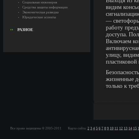
Выходя из кв
Социальная инженерия
видим консь
Средства защиты информации
Экономическая разведка
сигнализацию
Юридические аспекты
— светофоры,
работу пред
РАЗНОЕ
доступа. Пол
Включаем ко
антивирусная
улицу, видим
пластиковой 
Безопасност
жизненные де
только к тре
Все права защищены ® 2005-2011 Карта сайта:
2
3
4
5
6
7
8
9
10
11
12
13
14
15