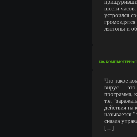
прищурившись
шести часов.
устроился ср
громоздятся
лэптопы и о
130. КОМПЬЮТЕРНА
Что такое
вирус — это
программа, к
т.е. "заража
действия на 
называется "
снаала управ
[…]