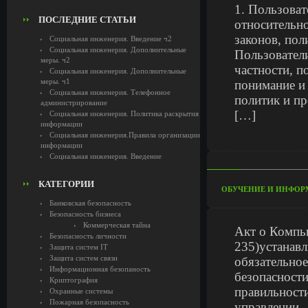
1. Пользова
ПОСЛЕДНИЕ СТАТЬИ
относительн
законов, пол
Социальная инженерия. Введение ч2
Социальная инженерия. Дополнительные
Пользователи
меры. ч2
частности, п
Социальная инженерия. Дополнительные
меры. ч1
понимание и
Социальная инженерия. Телефонное
политик и п
администрирование
[…]
Социальная инженерия. Политика раскрытия
информации
Социальная инженерия.Правила организации
информации
Социальная инженерия. Введение
КАТЕГОРИИ
ОБУЧЕНИЕ И ИНФОР
Банковская безопасность
Безопасность бизнеса
Коммерческая тайна
Акт о Компью
Безопасность личности
235)устанавл
Защита систем IT
Защита систем связи
обязательное
Информационная безопаность
безопасности
Криптография
правильности
Охранные системы
Пожарная безопасность
управлении,