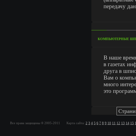
передачу да
КОМПЬЮТЕРНЫЕ ШПИ
В наше время
в газетах и
друга в шпио
Вам о компь
много интер
это программ
Страни
Все права защищены ® 2005-2011 Карта сайта:
2
3
4
5
6
7
8
9
10
11
12
13
14
15