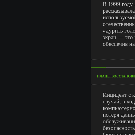
В 1999 году 
рассказывала
используемой
отечественны
«дурить голо
экран — это 
обеспечив н
ПЛАНЫ ВОССТАНОВЛ
Инцидент с 
случай, в хо
компьютерно
потеря данны
обслуживани
безопасност
(аппаратные