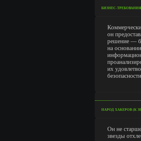
БИЗНЕС-ТРЕБОВАНИ
Коммерчески
он предоста
решение — бу
на основании
информацион
проанализир
их удовлетво
безопасност
НАРОД ХАКЕРОВ (К З
Он не старше
звезды отхле