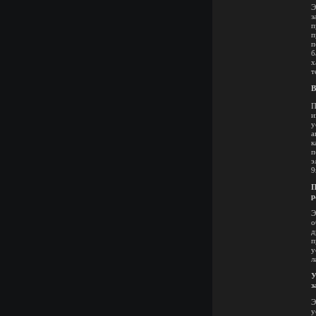
Э
з
п
п
п
б
х
т
В
П
и
у
а
к
п
э
9
П
р
Э
о
д
п
у
л
У
з
Э
у