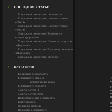
ПОСЛЕДНИЕ СТАТЬИ
Социальная инженерия. Введение ч2
Социальная инженерия. Дополнительные
меры. ч2
Социальная инженерия. Дополнительные
меры. ч1
Социальная инженерия. Телефонное
администрирование
Социальная инженерия. Политика раскрытия
информации
Социальная инженерия.Правила организации
информации
Социальная инженерия. Введение
КАТЕГОРИИ
Банковская безопасность
Безопасность бизнеса
У
в
Коммерческая тайна
Безопасность личности
Е
Защита систем IT
е
у
Защита систем связи
В
Информационная безопаность
Криптография
В
Охранные системы
в
д
Пожарная безопасность