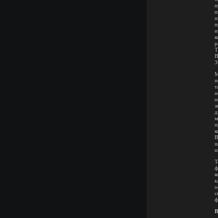
п
и
и
п
и
к
р
Т
В
3
М
п
т
и
п
з
д
м
п
к
В
ш
и
Т
ф
к
к
о
с
ф
В