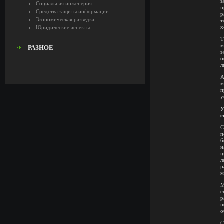
з
Социальная инженерия
п
Средства защиты информации
р
Экономическая разведка
т
х
Юридические аспекты
Т
м
РАЗНОЕ
э
о
л
А
м
п
у
У
с
С
п
б
н
ц
л
р
м
М
с
р
п
о
С