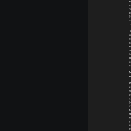
к
п
з
и
6
о
ч
Э
к
э
п
к
л
т
к
д
и
М
п
В
и
з
т
с
(
с
в
м
к
у
в
с