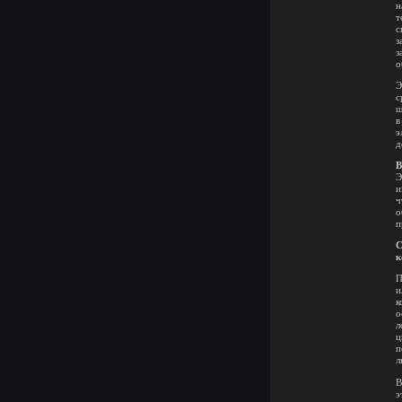
н
т
с
з
з
о
Э
с
ш
в
э
д
В
Э
и
ч
о
п
C
к
П
и
к
о
л
ц
п
л
В
э