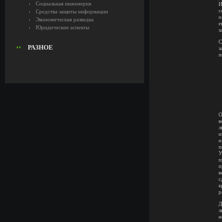
Социальная инженерия
И
с
Средства защиты информации
о
Экономическая разведка
е
Юридические аспекты
з
С
РАЗНОЕ
з
п
О
в
л
и
и
п
У
п
п
в
с
к
р
Д
л
н