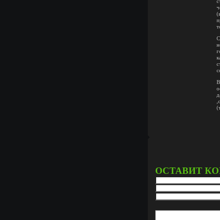
с
ч
(
п
т
С
н
г
к
с
с
В
о
д
,
(
ОСТАВИТ К