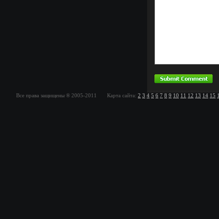
Все права защищены ® 2005-2011 Карта сайта:
2
3
4
5
6
7
8
9
10
11
12
13
14
15