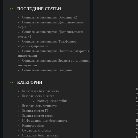
ПОСЛЕДНИЕ СТАТЬИ
Социальная инженерия. Введение ч2
Социальная инженерия. Дополнительные
меры. ч2
Социальная инженерия. Дополнительные
меры. ч1
Социальная инженерия. Телефонное
администрирование
Социальная инженерия. Политика раскрытия
информации
Социальная инженерия.Правила организации
информации
Социальная инженерия. Введение
КАТЕГОРИИ
Н
Банковская безопасность
г
Безопасность бизнеса
у
Коммерческая тайна
з
л
Безопасность личности
л
Защита систем IT
с
Защита систем связи
Информационная безопаность
В
и
Криптография
ч
Охранные системы
ч
Пожарная безопасность
д