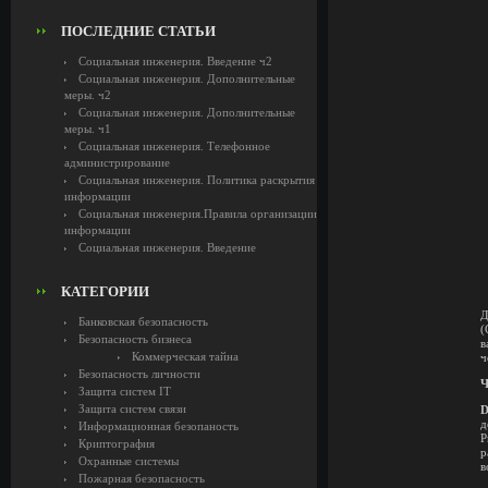
ПОСЛЕДНИЕ СТАТЬИ
Социальная инженерия. Введение ч2
Социальная инженерия. Дополнительные
меры. ч2
Социальная инженерия. Дополнительные
меры. ч1
Социальная инженерия. Телефонное
администрирование
Социальная инженерия. Политика раскрытия
информации
Социальная инженерия.Правила организации
информации
Социальная инженерия. Введение
КАТЕГОРИИ
Д
Банковская безопасность
(
Безопасность бизнеса
в
Коммерческая тайна
ч
Безопасность личности
Ч
Защита систем IT
Защита систем связи
д
Информационная безопаность
Р
Криптография
р
Охранные системы
в
Пожарная безопасность