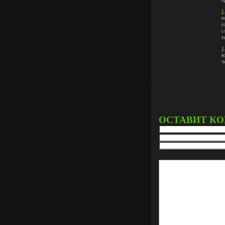
п
2
и
с
с
т
3
к
ч
ОСТАВИТ К