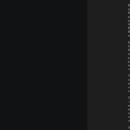
В
т
Н
р
р
A
К
В
п
D
б
Н
п
р
а
с
Т
х
п
э
о
Т
«
н
н
э
о
с
У