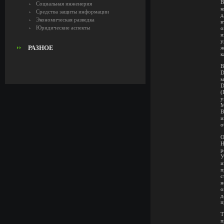
В
Социальная инженерия
к
Средства защиты информации
д
Экономическая разведка
в
Юридические аспекты
о
и
у
РАЗНОЕ
ж
к
В
D
м
D
(
у
М
В
и
о
О
Н
р
У
и
п
с
н
о
д
п
Т
п