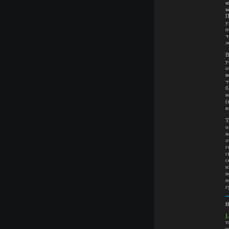
к
в
П
у
п
ч
э
В
у
о
в
ч
б
н
(
в
Т
о
н
э
г
с
с
и
н
и
с
П
1
т