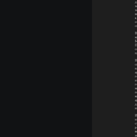
д
з
з
в
к
о
с
В
к
Б
D
с
п
Н
с
и
а
г
и
г
м
п
к
а
д
и
И
и
с
р
в
ж