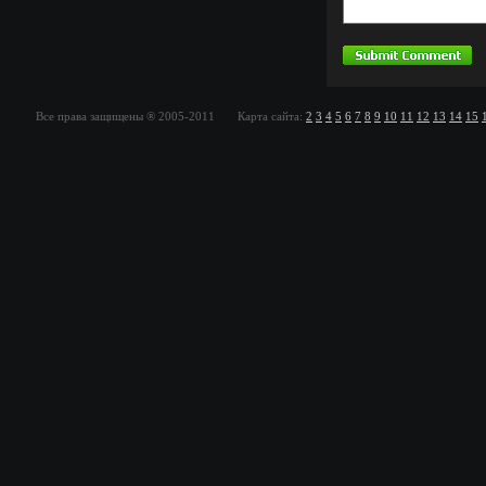
Все права защищены ® 2005-2011 Карта сайта:
2
3
4
5
6
7
8
9
10
11
12
13
14
15