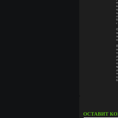
и
к
и
а
с
б
с
О
м
з
п
П
п
т
д
е
п
в
д
т
о
б
ОСТАВИТ К