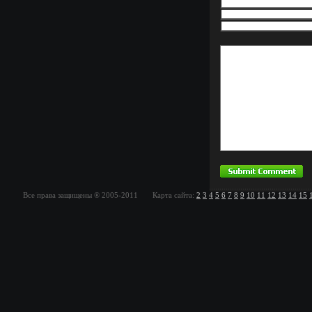
Все права защищены ® 2005-2011 Карта сайта:
2
3
4
5
6
7
8
9
10
11
12
13
14
15