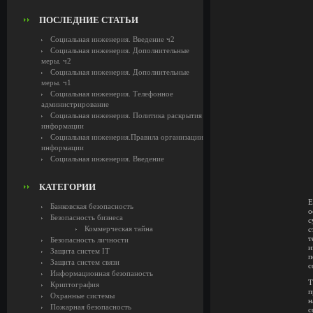
ПОСЛЕДНИЕ СТАТЬИ
Социальная инженерия. Введение ч2
Социальная инженерия. Дополнительные
меры. ч2
Социальная инженерия. Дополнительные
меры. ч1
Социальная инженерия. Телефонное
администрирование
Социальная инженерия. Политика раскрытия
информации
Социальная инженерия.Правила организации
информации
Социальная инженерия. Введение
КАТЕГОРИИ
Е
Банковская безопасность
о
Безопасность бизнеса
с
Коммерческая тайна
с
т
Безопасность личности
и
Защита систем IT
п
Защита систем связи
с
Информационная безопаность
Т
Криптография
п
Охранные системы
н
Пожарная безопасность
с