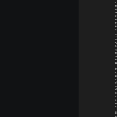
с
п
в
м
с
н
в
и
с
Т
о
у
б
д
п
м
в
к
И
с
п
с
б
о
б
п
с
а
к
с
И
р