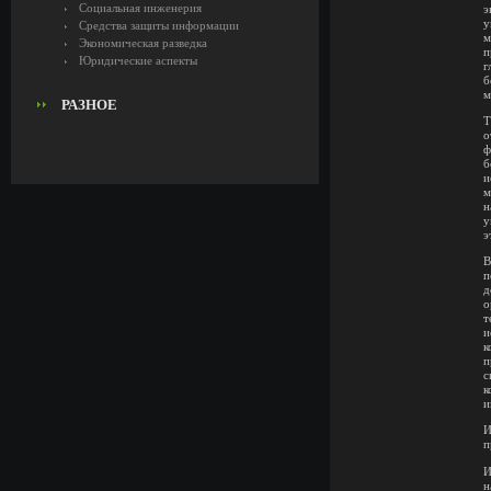
Социальная инженерия
э
у
Средства защиты информации
м
Экономическая разведка
п
Юридические аспекты
г
б
м
РАЗНОЕ
Т
о
ф
б
и
м
н
у
э
В
п
д
о
т
и
к
п
с
к
и
И
п
И
н