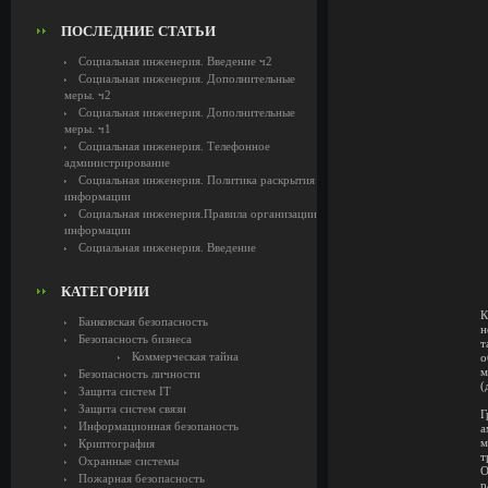
ПОСЛЕДНИЕ СТАТЬИ
Социальная инженерия. Введение ч2
Социальная инженерия. Дополнительные
меры. ч2
Социальная инженерия. Дополнительные
меры. ч1
Социальная инженерия. Телефонное
администрирование
Социальная инженерия. Политика раскрытия
информации
Социальная инженерия.Правила организации
информации
Социальная инженерия. Введение
КАТЕГОРИИ
К
Банковская безопасность
н
Безопасность бизнеса
т
Коммерческая тайна
о
м
Безопасность личности
(
Защита систем IT
Защита систем связи
Г
Информационная безопаность
а
м
Криптография
т
Охранные системы
О
Пожарная безопасность
р