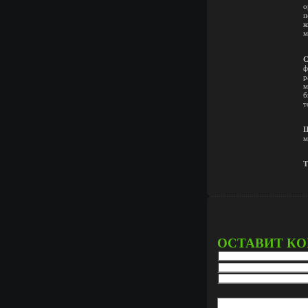
о
п
к
м
С
ф
р
м
б
т
Ц
м
Т
ОСТАВИТ К