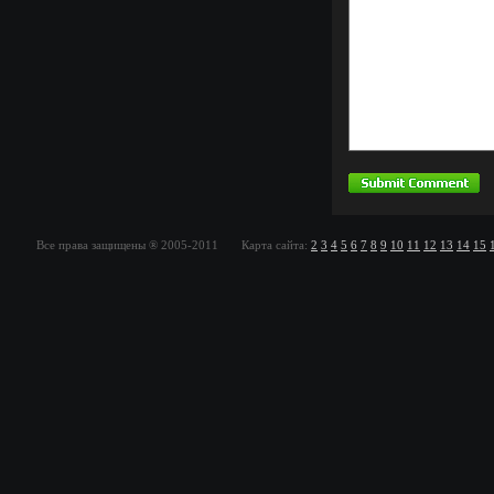
Все права защищены ® 2005-2011 Карта сайта:
2
3
4
5
6
7
8
9
10
11
12
13
14
15