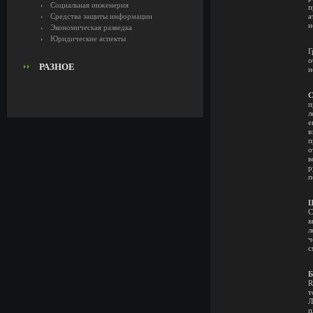
Социальная инженерия
п
Средства защиты информации
а
и
Экономическая разведка
Юридические аспекты
Г
о
РАЗНОЕ
и
С
п
л
е
в
п
о
в
р
п
Ц
С
в
л
ч
с
Б
R
т
Л
п