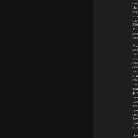
сов
Неп
осу
мож
нас
330
МГц
дол
низ
Мод
мод
час
мно
изм
скв
час
и, 
обе
циф
зах
фил
шум
уме
осо
при
сиг
Вст
при
ког
Пом