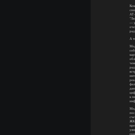
Ком
спе
АТ-
"Лю
— у
оче
рад
А т
Мод
соб
кар
обл
чем
рад
вст
инт
реа
фил
дан
циф
к п
инф
Мод
пос
сче
ЖК-
пре
ули
сод