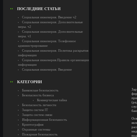
ПОСЛЕДНИЕ СТАТЬИ
Социальная инженерия. Введение ч2
Социальная инженерия. Дополнительные
меры. ч2
Социальная инженерия. Дополнительные
меры. ч1
Социальная инженерия. Телефонное
администрирование
Социальная инженерия. Политика раскрытия
информации
Социальная инженерия.Правила организации
информации
Социальная инженерия. Введение
КАТЕГОРИИ
Зар
Банковская безопасность
фир
Безопасность бизнеса
при
Коммерческая тайна
(ра
Безопасность личности
слу
Защита систем IT
бан
Защита систем связи
Осн
Информационная безопаность
явл
Криптография
рас
Охранные системы
инд
Пожарная безопасность
под