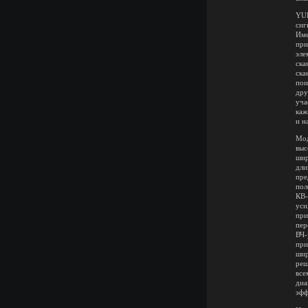
YUP
сиг
Име
при
эле
ска
ска
пои
дру
уча
каж
и н
Мод
выс
шир
дли
пре
пол
КВ-
уси
при
пер
ВЧ-
при
шир
реш
все
диа
эфф