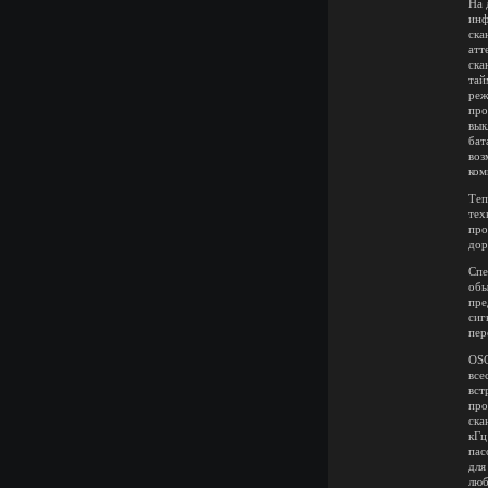
На 
инф
ска
атт
ска
тай
реж
про
вык
бат
воз
ком
Теп
тех
про
дор
Спе
обы
пре
сиг
пер
OSC
все
вст
про
ска
кГц
пас
для
люб