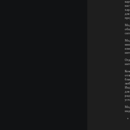
кар
нас
хар
для
пре
Мод
общ
сиг
Мод
мно
изм
инт
Отд
инт
Ком
отл
бла
люб
Инд
для
рад
уст
Мод
инд