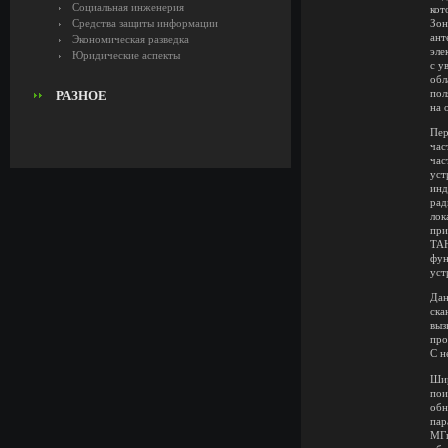
Социальная инженерия
кот
Средства защиты информации
Зон
ант
Экономическая разведка
эле
Юридические аспекты
с у
обл
пол
РАЗНОЕ
на 
Пер
час
час
уст
инд
рад
лок
при
ТАН
фун
уст
Дан
ска
выз
про
С н
Шир
пои
обн
пар
МГц