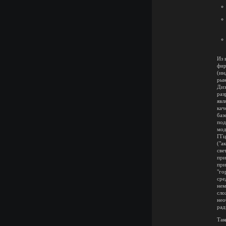
Из 
фир
(ин
рын
Диз
раз
явл
кач
баз
под
мод
ГГц
("а
све
при
при
"го
сре
нем
сло
нео
рад
Так