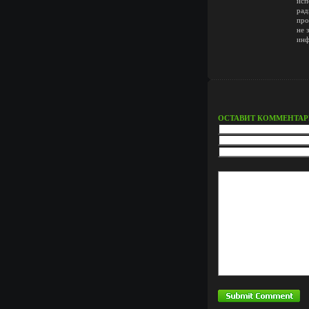
исп
рад
про
не 
инф
ОСТАВИТ КОММЕНТА