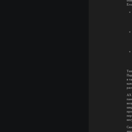
обн
Его
Теп
Пар
в т
каж
рас
AX 
пан
виз
шир
про
пер
нес
Ска
ана