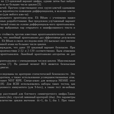
 на 2,5-цикловый вариант шифра, однако затем был найден
 ее на большее число циклов [3].
ючей. Причем существование этих групп ключей одинаково
ны вероятности появления дифференциалов, в колонке ключи
л (для любого клю-ча).
ального криптоана-лиза. Eli Biham с учениками нашел
нных разработчиками. Был предложен улучшенный вариант
ческой атаки на основе дифференциаль-ного криптоанализа.
тву выбранных пар открытого и зашифрованного текста и
о стойкость против известных криптоаналитических атак не
ли, что линейный криптоанализ дал эффективные результаты
 Eli Biham в своих исследова-ниях [6] высказал свое мнение
нной атаки на большее число циклов.
верждали, что даже 10 цикловый вариант безопасен. При
ероятностями 2-52 и 2-130 соответственно. Была атакована
криптоанализа. Линейный криптоанализ алгоритма не дал
риптоанализа с уменьшенным числом циклов. Максимальная
ритма [7]. На данный момент RC6 является безопасным
сдвигах.
следованы по критерию статистической безопасности. Это
оритмов, а также использования усовершенствованных атак.
 пакет NIST RIPE. Специ-ально для конкурса NESSIE этот
[8]. Для БСШ использовались наборы таких тестов, как
ционного иммунитета (для S-box), а также тест ли-нейных
цу расстояний для блочного симметричного шифра.Также
фекта (da), строгий лавинный критерий (dsa). Эти параметры
личестве циклов значения: dc=1; da 1; dsa 1. При таких