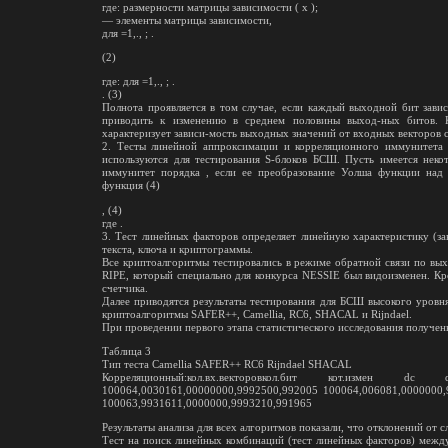
где: размерности матрицы зависимости ( х );
— элементы матрицы зависимости,
для =1,., ; .
(2)
где: для =1,., ; .
. (3)
Полнота проявляется в том случае, если каждый выходной бит зави
приводить к изменению в среднем половины выход-ных битов. К
характеризует зависи-мость выходных значений от входных векторов 
2. Тесты линейной аппроксимации и корреляционного иммунитета 
используются для тестирования S-блоков БСШ. Пусть имеется неко
иммунитет порядка , если ее преобразование Уолша функции над 
функция (4)
, (4)
где .
3. Тест линейных факторов определяет линейную характеристику (за
текста, ключа и криптограммы.
Все криптоалгоритмы тестировались в режиме обратной связи по выхо
RIPE, который специально для конкурса NESSIE был видоизменен. К
счетчика.
Далее приводятся результаты тестирования для БСШ высокого уровн
криптоалгоритмы SAFER++, Camellia, RC6, SHACAL и Rijndael.
При проведении первого этапа статистического исследования получены
Таблица 3
Тип теста Camellia SAFER++ RC6 Rijndael SHACAL
Корреляционный:кол.вх.векторовкол.бит кот.измен dc 
100064,0030161,00000000,9992500,992005 100064,006081,0000000,
100063,9931611,0000000,9993210,991965
Результаты анализа для всех алгоритмов показали, что отклонений от 
Тест на поиск линейных комбинаций (тест линейных факторов) межд