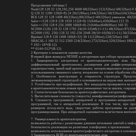
Продолжение таблицы 1
Nush128 128 32 128,192,256 4608 68(32бит) 212(32бит) 68(32бит) 0 
Q 128 32 1280 128(8×8) 24 26(128бит),144(32бит) 56(32бит)16(32бит
RC6 128 32 128 1408 40(32бит),80(32бит)+40(32бит) умножен. 40(32б
Safer++/128 128 8 128 1920 112(8×8) 15(64бит),456(8бит) 112 35
Safer++/256 128 8 256 2688 160(8×8) 21(64бит)648(8бит) 160 35
SC2000 (128) 128 32 128 1792 24(10×10)48(11×11) 48(32бит) 87(32би
SC2000 (192, 256) 128 32 192-256 2048 28(10×10)56(11×11) 56(32бит
Rijndael 128 8 128 1408 160(8×32) 30 11(128бит),120(32бит) 160
SHACAL-1 160 32 512 2560 224(32бит) 272(32бит),320(32бит) 180(32
* 192+ 16*(R-12)
** 6144+512*(R-12)
2 Критерии и показатели оценки качества
В первой фазе конкурса NESSIE к алгоритмам при отборе предъявляли
1. Защищенность алгоритмов от криптоаналитических атак. Пр
дифференциальный криптоанализ, расширения для диффе-ренциаль
характеристики, линей-ный криптоанализ; интерполяционное вторжен
использованием связанного ключа; вторжение на основе обработки сбо-
2. Особенности конструкции и открытость структуры. Предста
легкоанализируемой структурой и основываться на надеж-ных матема
3. Устойчивость при модификации. Все кандидаты проверяются на ус
к криптоаналитическим атакам при уменьшении числа циклов, сокраще
4. Статистическая безопасность криптографических алгоритмов.
5. Вычислительная сложность (скорость) зашифрования/расшифрования
6. Сложность программной, аппаратной и программно-аппаратной 
программной, так и аппаратной реализации. В том числе, при пр
размером исход-ного кода, скоростью работы программы на разл
программирования. При аппаратной оценивается количеством вентилей
7. Универсальность криптоалгоритма:
возможность работы с различными длинами начальных ключей и инфо
безопасность реализации на различных платформах и приложениях.
возможность использования криптографического алгоритма в основн
3 Защищенность БСШ от криптоаналитических атак