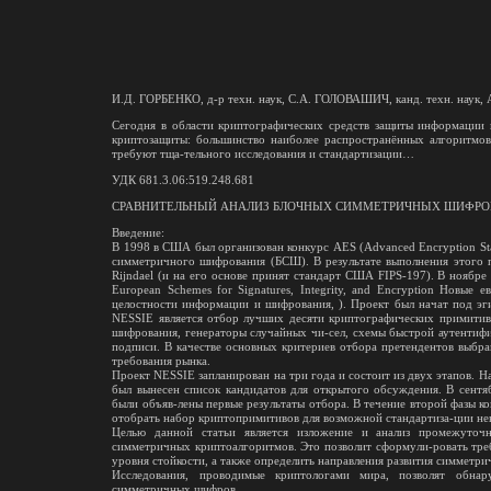
И.Д. ГОРБЕНКО, д-р техн. наук, С.А. ГОЛОВАШИЧ, канд. техн. наук
Сегодня в области криптографических средств защиты информации 
криптозащиты: большинство наиболее распространённых алгоритмов
требуют тща-тельного исследования и стандартизации…
УДК 681.3.06:519.248.681
СРАВНИТЕЛЬНЫЙ АНАЛИЗ БЛОЧНЫХ СИММЕТРИЧНЫХ ШИФРОВ,
Введение:
В 1998 в США был организован конкурс AES (Advanced Encryption St
симметричного шифрования (БСШ). В результате выполнения этого п
Rijndael (и на его основе принят стандарт США FIPS-197). В нояб
European Schemes for Signatures, Integrity, and Encryption Новые
целостности информации и шифрования, ). Проект был начат под эг
NESSIE является отбор лучших десяти криптографических примитив
шифрования, генераторы случайных чи-сел, схемы быстрой аутенти
подписи. В качестве основных критериев отбора претендентов выбран
требования рынка.
Проект NESSIE запланирован на три года и состоит из двух этапов. Н
был вынесен список кандидатов для открытого обсуждения. В сентя
были объяв-лены первые результаты отбора. В течение второй фазы ко
отобрать набор криптопримитивов для возможной стандартиза-ции не
Целью данной статьи является изложение и анализ промежуточ
симметричных криптоалгоритмов. Это позволит сформули-ровать тре
уровня стойкости, а также определить направления развития симметр
Исследования, проводимые криптологами мира, позволят обна
симметричных шифров.