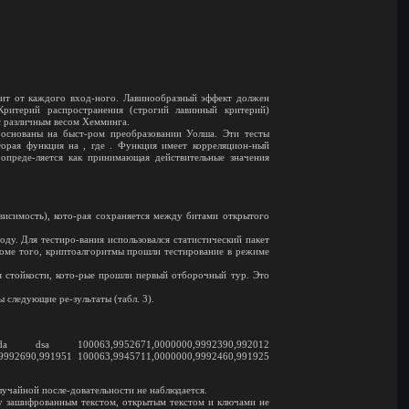
сит от каждого вход-ного. Лавинообразный эффект должен
ритерий распространения (строгий лавинный критерий)
с различным весом Хемминга.
основаны на быст-ром преобразовании Уолша. Эти тесты
торая функция на , где . Функция имеет корреляцион-ный
опреде-ляется как принимающая действительные значения
висимость), кото-рая сохраняется между битами открытого
ду. Для тестиро-вания использовался статистический пакет
роме того, криптоалгоритмы прошли тестирование в режиме
я стойкости, кото-рые прошли первый отборочный тур. Это
 следующие ре-зультаты (табл. 3).
da dsa 100063,9952671,0000000,9992390,992012
9992690,991951 100063,9945711,0000000,9992460,991925
случайной после-довательности не наблюдается.
у зашифрованным текстом, открытым текстом и ключами не