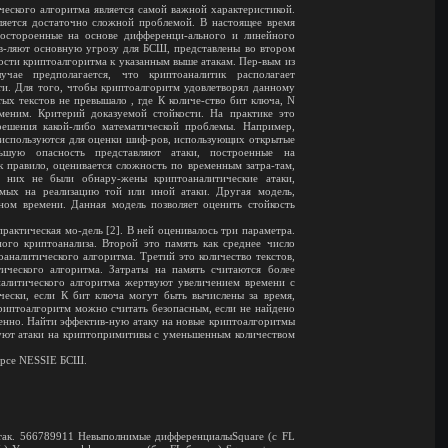
ческого алгоритма является самой важной характеристикой.
ляется достаточно сложной проблемой. В настоящее время
остороенные на основе дифференци-ального и линейного
ав-ляют основную угрозу для БСШ, представлены во втором
кости криптоалгоритма к указанным выше атакам. Пер-вым из
чае предполагается, что криптоаналитик располагает
ти. Для того, чтобы криптоалгоритм удовлетворял данному
х текстов не превышало , где К количе-ство бит ключа, N
меним. Критерий доказуемой стойкости. На практике это
ешения какой-либо математической проблемы. Например,
 используются для оценки шиф-ров, использующих открытые
ьшую опасность представляют атаки, построенные на
 правило, оценивается сложность по временным затра-там,
 них не были обнару-жены криптоаналитические атаки,
мых на реализацию той или иной атаки. Другая модель,
ном времени. Данная модель позволяет оценить стойкость
рактическая мо-дель [2]. В ней оценивалось три параметра.
ого криптоанализа. Второй это память как среднее число
аналитического алгоритма. Третий это количество текстов,
ческого алгоритма. Затраты на память считаются более
налитического алгоритма жертвуют увеличением времени с
ески, если К бит ключа могут быть вычислены за время,
иптоалгоритм можно считать безопасным, если не найдено
венно. Найти эффектив-ную атаку на новые криптоалгоритмы
ют атаки на криптопримитивы с уменьшенным количеством
курсе NESSIE БСШ.
 атак. 566789911 Невыполнимые дифференциалыSquare (с FL