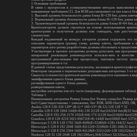
1 Основные требования
В связи с прогрессом в усовершенствовании методов выполнения к
повышенные требования [1]. Для БСШ рассматривает-ся три класса без
1. Высокий уровень безопасности длина блока lб=128 бит, длина ключа
2. Нормальный уровень безопасности длина блока lб=128 бит, длина кл
3. Удовлетворительный уровень безопасности длина блока lб=64 бит, д
Криптоалгоритм должен строиться на основе использования крипт
криптограмм и получателя должны или совпадать, или рассчиты
сложностью.
Каждый подаваемый на конкурс алгоритм должен содержать его опи
описание параметров (размер слова, размер ключа, требования к 
параметров алго-ритма разработчики должны обосновать и предостави
Участвующие в проекте алгоритмы должны допускать как программн
аппаратной реализации рекомендуется использо-вать в качестве 
программной реа-лизации тип процессора, тактовую частоту проц
программирования и т.п.
В данной статье представлены результаты, касающиеся криптографиче
Некоторые сведения о первоначально допущен-ных алгоритмах 1-го кла
Скорость (сложность) криптоалгоритма рекомендуется оценивать в ви
зашифрования одного блока данных;
расшифрования одного блока данных;
разворачивания ключа;
настройки алгоритма или его части (например, формирования таблиц)
Таблица 1
Наименование алгоритма Размер блока,бит Размер слова,бит Размер кл
бит) Сдвиг/перестановка + умножение, бит XOR, ADD (бит) AND, OR, 
Anubis 128 8 128-320 128* (R-1) * 180+15* (R-12) 128 128 * 32
Camellia 128 8 128 1664 144(8×64) 130 2(128 бит)162(64 бит)8(32 бит
Camellia 128 8 192-256 2176 192(8×64) 174 2(128 бит)216(64 бит)128(
Grandcru 128 8 128 4224 50(5×8)672(8×8) 144(8 бит)160(8 бит) 1372(
Hierocrypt-3 128 8 128 1792 16(8×8)96(8×32)80(8×128) 144(32 бит) 1
Hierocrypt-3 128 8 192 2048 16(8×8)112(8×32)96(8×128) 168(32 бит) 
Hierocrypt-3 128 8 256 2304 16(8×8)128(8×32)112(8×128 192(32бит) 
Noekeon 128 32 128 2048 128 16(128бит),304(32бит) 32(32бит),32(32