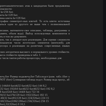
риптоаналитических атак к кандидатам были предъявлены
опасности:
 lк=256 бит.
юча lк=128 бит.
лина ключа lк=128 бит.
ографии симметрич-ных ключей. То есть ключи источника
ваться один из другого не выше чем с полиномиальной
сание, математиче-ское описание, таблицы, диаграммы и
памяти, объем кода). Выбор используемых компонентов и
ть в том же документе.
ую, так и аппарат-ную реализацию. Для оценки сложности
показателя число логических элементов (вентилей); для
ессора и реализации на различных совре-менных языках
ских алгоритмов высокого и нормального уровня стойкости.
сса стойкости приведены в табл. 1.
де числа тактов работы процессора, необходимых для:
.
юча,бит Размер подключа,бит Табл.подст./разм. табл. (бит х
NOT (бит) Суммарная таблица подст. Размер кода прогр., кб
) 144(64 бит)4(32 бит)4(32 бит) 144 8,2
32 бит) 192(64 бит)6(32 бит)6(32 бит) 192 8,2
8 бит)32(8 бит) 144(8 бит) 722 16
20(32 бит)76(128 бит) 192(32бит) 182 15
140(32 бит)91(128 бит) 224(32бит) 224 15
160(32бит)106(128бит) 256(32бит) 256 15
бит),32(32бит) 0 10,5