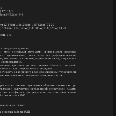
15
) 128 11,3
ит),84(32бит) 0 8
т),12(64бит),14(128бит) 145(32бит) 72 20
) 98(32бит),14(64бит),16(128бит) 168(32бит) 84 20
бит) 0 8
сь следующие критерии:
и этом основными мето-дами криптоанализа являются:
ного криптоанализа, поиск наилучшей дифференциальной
ие; вторжение с частичным угадыванием ключа; вторжение с
ев; поиск лазеек.
вленные криптоалгорит-мы должны обладать понятной,
тических и криптографических принципах.
тойчивость к раз-личного рода модификациям: устойчивость
нии компонентов используемых алгоритмом и т.п.
.
реализации должна оцениваться объемом памяти как при
ограммной количеством необходимой оперативной памяти,
ичных платформах при реализации на из-вестных языках
 и скоростью в Мб/с.
рмационных блоков;
ых режимах работы БСШ.