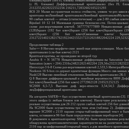
блоками)Square (без FL блоков) Невыполнимые дифференциалы (без F
(с FL блоками) Дифференциальный криптоанализ (без FL блок
2112255,6220222552256 216211,72832602105221293
RC6 20 Малая по-граничная полоса стойкости, уязвим че-рез завис
криптоана-лизЛинейный криптоанализЛинейный криптоанализМульти
90 слабых ключей — аттака (статистическая) — для 2-80 слабых кл
Rijndael 10 12 14 Маленькая граница безопасно-сти. Потен-циально
схеме раз-ворачивания ключей. 5677776777889 Невыполнимые диф
(128)Square (192 бит ключ)Square (256 бит ключ)SquareSquare (1
ключ)Square (256 бит ключ)Связанные ключи/ Sq
2312722140212821762192244215521722120218822042224 229,5232
Продолжение таблицы 2
Safer++ 8 Негомо-морфиче-ские линей-ные аппрок-симации. Мало бит 
криптоанализ (сла-бые ключи) 2121
Криптоалгоритмы, не прошедшие во второй тур
Anubis 8 + N 56778 Невыполнимые дифференциа-лы Saturation (все 
Saturation (ключ > 204) 2316х248212021402204 229,56х23221282322
Hierocrypt-3 6-8 Схема раз-ворачивания ключей 2,533,5 ИнтегралИн
Noekeon 16 S-box со-держат идентичные функции.Много свя-занных
Nush128 Высоко-линейный отклонения Линейный криптоанализ 2К-1
Q 8 Высокие дифферен-циальный и линейные вероятности 8899 Диф
бит ключ)Линейный (256 бит ключ) 2772962128 210521252125
SC2000 6,5-7,5 Высокие диф. веро-ятности 3,54,54,5 Диффере
лизДифференциальный криптоана-лиз
На алгоритм SAFER++ был осуществлен линейный криптоанализ [3]. П
этого шифра (с любым блоком или ключом). Наилучшие результаты п
реально осуществимы для 26 212 групп слабых ключей 256 бит длиной
На SC2000 были осуществлены три типа атак (таблица 2). Дифферен
вариант SC2000 с 2110 парами откры-тый/шифрованный текст и было
ключа, оставшиеся 96 бит были определены полным перебором [4].
В документе к криптоалгоритму SHACAL были представлены результ
обнаружены криптоаналитические характеристи-ки на различном чис
2116 пар за-шифрованный/открытый текст, а для линейного криптоанали