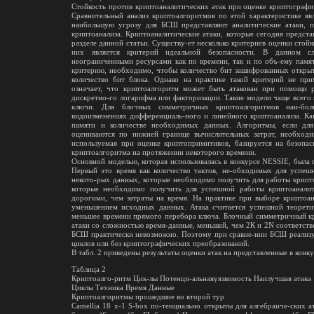
Стойкость против криптоаналитических атак при оценке криптографи
Сравнительный анализ криптоалгоритмов по этой характеристике яв
наибольшую угрозу для БСШ представляют аналитические атаки, п
криптоанализа. Криптоаналитические атаки, которые сегодня предст
разделе данной статьи. Существу-ет несколько критериев оценки стой
них является критерий идеальной безопасности. В данном слу
неограниченными ресурсами как по времени, так и по объ-ему памя
критерию, необходимо, чтобы количество бит зашифрованных открыты
количество бит блока. Однако на практике такой критерий не при
означает, что криптоалгоритм может быть атакован при помощи р
дискретно-го логарифма или факторизации. Такие модели чаще всего
ключи. Для блочных симметричных криптоалгоритмов наи-бол
видоизменениях дифференциаль-ного и линейного криптоанализа. Как
памяти и количестве необходимых данных. Алгоритмы, если для
оцениваются по нижней границе вычислительных затрат, необходи
используемая при оценке криптопримитивов, базируется на безопас
криптоалгоритма на протяжении некоторого времени.
Основной моделью, которая использовалась в конкурсе NESSIE, была п
Первый это время как количество тактов, не-обходимых для успешн
некото-рых данных, которые необходимо получить для работы крипто
которые необходимо получить для успешной работы криптоаналити
дорогими, чем затраты на время. На практике при выборе криптоа
уменьшением исходных данных. Атака считается успешной теоретич
меньшее времени прямого перебора ключа. Блочный симметричный кр
атаки со сложностью время-данные, меньшей, чем 2К и 2N соответст
БСШ практически невозможно. Поэтому при сравне-нии БСШ реализу
циклов или без криптографических преобразований.
В табл. 2 приведены результаты оценки атак на представленные в кон
Таблица 2
Криптоалго-ритм Цик-лы Потенци-альнаяуязвимость Наилучшая атака
Циклы Техника Время Данные
Криптоалгоритмы прошедшие во второй тур
Camellia 18 x-1 S-box по-тенциально открыты для алгебраиче-ских