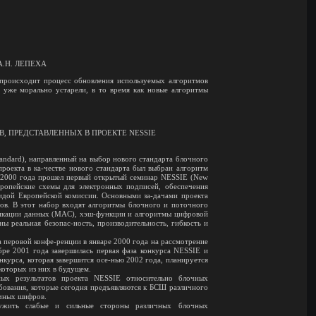
, А.Н. ЛЕПЕХА
происходит процесс обновления используемых алгоритмов
 уже морально устарели, в то время как новые алгоритмы
 ПРЕДСТАВЛЕННЫХ В ПРОЕКТЕ NESSIE
andard), направленный на выбор нового стандарта блочного
роекта в ка-честве нового стандарта был выбран алгоритм
ре 2000 года прошел первый открытый семинар NESSIE (New
 европейские схемы для электронных подписей, обеспечения
идой Европейской комиссии. Основными за-дачами проекта
ов. В этот набор входят алгоритмы блочного и поточного
фикации данных (MAC), хэш-функции и алгоритмы цифровой
ы реальная безопас-ность, производительность, гибкость и
а перовой конфе-ренции в январе 2000 года на рассмотрение
бре 2001 года завершилась первая фаза конкурса NESSIE и
нкурса, которая завершится осе-нью 2002 года, планируется
которых из них в будущем.
ных результатов проекта NESSIE относительно блочных
бования, которые сегодня предъявляются к БСШ различного
ичных шифров.
ружить слабые и сильные стороны различных блочных