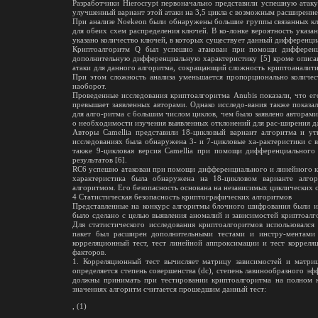
Разработчики Hierocrypt первоначально представили успешную атаку
улучшенный вариант этой атаки на 3,5 цикла с возможным расширением
При анализе Noekeon были обнаружены большие группы связанных кл
для обеих схем распределения ключей. В ко-лонке вероятность указа
указано количество ключей, в которых существует данный дифференциа
Криптоалгоритм Q был успешно атакован при помощи дифференци
дополнительную дифференциальную характеристику [5] кроме описа
атаки для данного алгоритма, сокращающий сложность криптоаналити
При этом сложность анализа уменьшается пропорционально количес
наоборот.
Проведенные исследования криптоалгоритма Anubis показали, что ег
превышает заявленных авторами. Однако исследо-вания также показа
для алго-ритма с большим числом циклов, чем было заявлено авторами.
о необходимости изучения выявленных отклонений для рас-ширения да
Авторы Camellia представили 18-цикловый вариант алгоритма и ут
исследованиях была обнаружена 3- и 7-цикловые ха-рактеристики с в
также 9-цикловая версия Camellia при помощи дифференциального 
результатов [6].
RC6 успешно атакован при помощи дифференциального и линейного к
характеристика была обнаружена на 18-цикловом варианте алго
алгоритмом. Его безопасность основана на независимых циклических 
4 Статистическая безопасность криптографических алгоритмов
Представленные на конкурс алгоритмы блочного шифрования были ис
было сделано с целью выявления аномалий и зависимостей криптоалг
Для статистического исследования криптоалгоритмов использовался
пакет был расширен дополнительными тестами и инстру-ментами 
корреляционный тест, тест линейной аппроксимации и тест корреля
факторов.
1. Корреляционный тест вычисляет матрицу зависимостей и матри
определяется степень совершенства (dc), степень лавинообразного эф
должны принимать при тестировании криптоалгоритма на полном ко
значениях алгоритм считается прошедшим данный тест:
, (1)