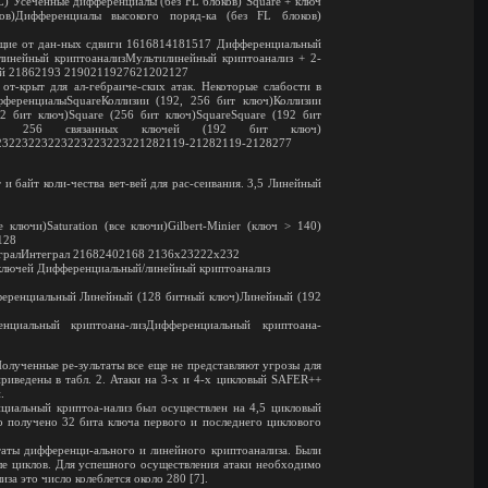
L) Усеченные дифференциалы (без FL блоков) Square + ключ
ов)Дифференциалы высокого поряд-ка (без FL блоков)
я-щие от дан-ных сдвиги 1616814181517 Дифференциальный
линейный криптоанализМультилинейный криптоанализ + 2-
ючей 21862193 2190211927621202127
 от-крыт для ал-гебраиче-ских атак. Некоторые слабости в
ференциалыSquareКоллизии (192, 256 бит ключ)Коллизии
92 бит ключ)Square (256 бит ключ)SquareSquare (192 бит
uare 256 связанных ключей (192 бит ключ)
23223223223223223223221282119-21282119-2128277
и байт коли-чества вет-вей для рас-сеивания. 3,5 Линейный
ключи)Saturation (все ключи)Gilbert-Minier (ключ > 140)
128
тегралИнтеграл 21682402168 2136х23222х232
 ключей Дифференциальный/линейный криптоанализ
ференциальный Линейный (128 битный ключ)Линейный (192
нциальный криптоана-лизДифференциальный криптоана-
олученные ре-зультаты все еще не представляют угрозы для
риведены в табл. 2. Атаки на 3-х и 4-х цикловый SAFER++
.
циальный криптоа-нализ был осуществлен на 4,5 цикловый
 получено 32 бита ключа первого и последнего циклового
аты дифференци-ального и линейного криптоанализа. Были
ле циклов. Для успешного осуществления атаки необходимо
за это число колеблется около 280 [7].