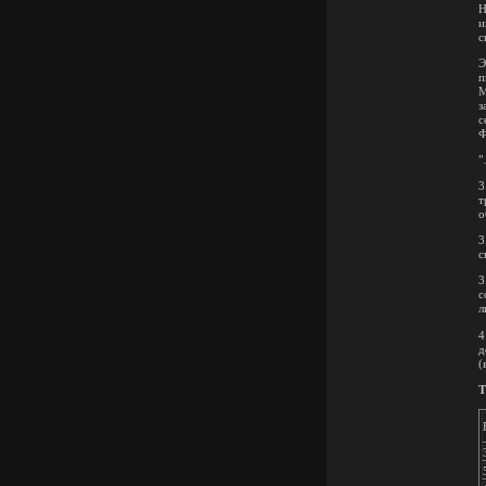
Н
и
с
Э
п
М
з
с
Ф
"
3
т
о
3
с
3
с
л
4
д
(
Т