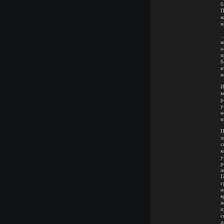
б
П
к
н
…
к
о
п
б
в
н
И
в
р
у
н
н
Н
з
с
к
у
р
ж
Г
г
н
в
ж
п
с
д