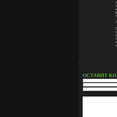
п
д
и
ф
г
У
Е
г
н
С
л
т
ОСТАВИТ К