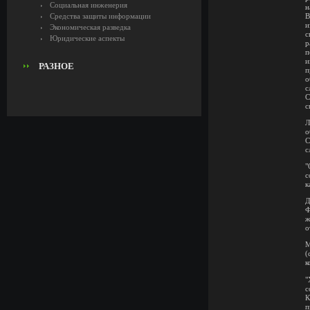
Социальная инженерия
н
Средства защиты информации
В
и
Экономическая разведка
с
Юридические аспекты
р
п
и
РАЗНОЕ
п
о
с
С
с
Л
о
С
с
"
с
к
Д
Ф
ж
о
М
(
к
"
с
К
п