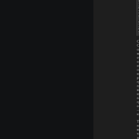
С
С
с
м
о
о
и
с
н
р
г
п
в
и
о
г
о
—
и
Т
н
в
т
з