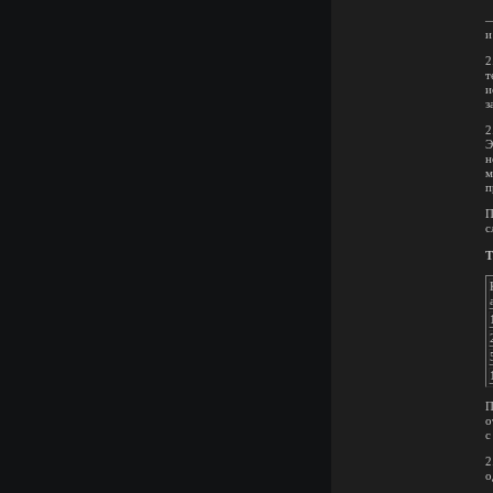
—
и
2
т
и
з
2
Э
н
м
п
П
с
Т
П
о
с
2
о