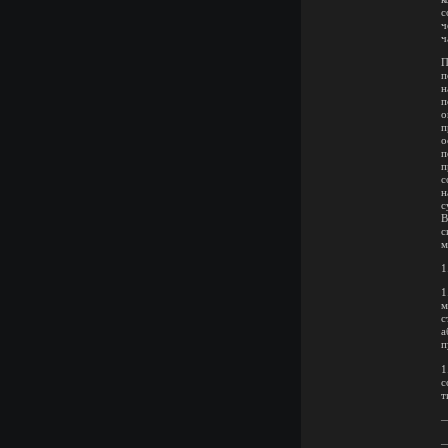
с
ч
ч
П
п
н
п
о
п
о
п
п
с
н
с
В
с
м
1
1
м
с
а
п
1
с
т
—
—