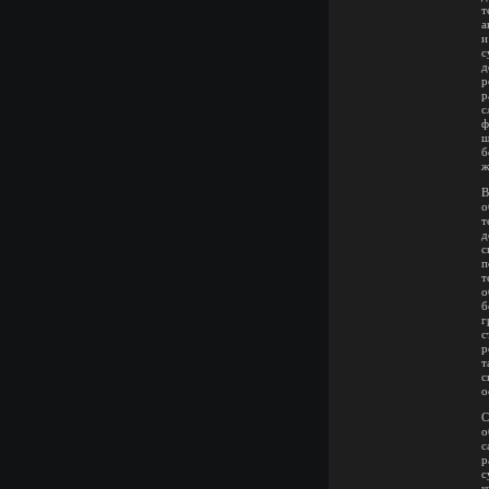
т
а
и
с
д
р
р
с
ф
ш
б
ж
В
о
т
д
с
п
т
о
б
г
с
р
т
с
о
С
о
с
р
с
к