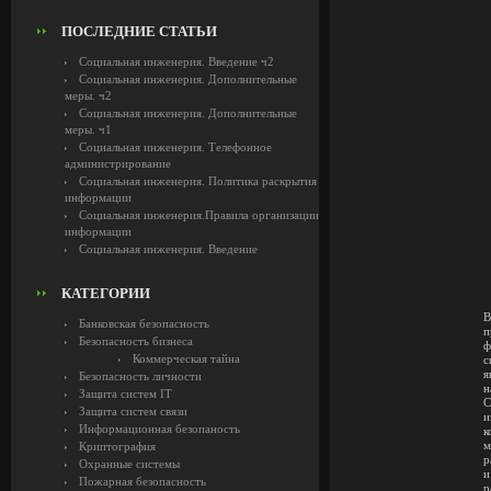
ПОСЛЕДНИЕ СТАТЬИ
Социальная инженерия. Введение ч2
Социальная инженерия. Дополнительные
меры. ч2
Социальная инженерия. Дополнительные
меры. ч1
Социальная инженерия. Телефонное
администрирование
Социальная инженерия. Политика раскрытия
информации
Социальная инженерия.Правила организации
информации
Социальная инженерия. Введение
КАТЕГОРИИ
В
Банковская безопасность
п
Безопасность бизнеса
ф
Коммерческая тайна
с
я
Безопасность личности
н
Защита систем IT
С
Защита систем связи
и
Информационная безопаность
к
м
Криптография
р
Охранные системы
и
Пожарная безопасность
р