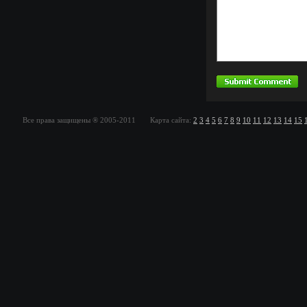
Все права защищены ® 2005-2011 Карта сайта:
2
3
4
5
6
7
8
9
10
11
12
13
14
15