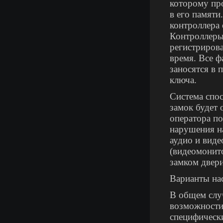
которому про
в его памяти
контроллера 
Контроллеры
регистрирова
время. Все ф
заносятся в 
ключа.
Система спос
замок будет 
оператора по
нарушения на
аудио и виде
(видеомонит
замком двери
Варианты на
В общем слу
возможности 
специфически