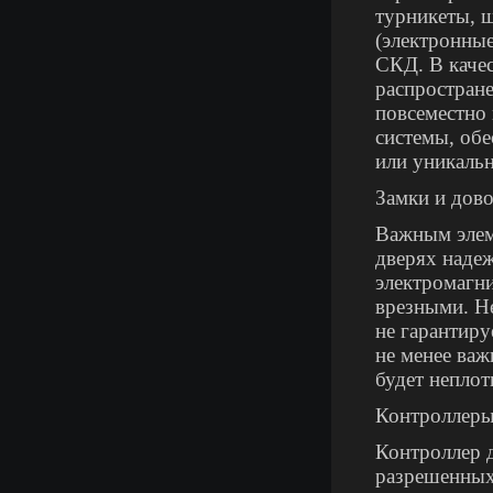
турникеты, 
(электронные
СКД. В качес
распростран
повсеместно
системы, об
или уникаль
Замки и дов
Важным элем
дверях наде
электромагн
врезными. Н
не гарантиру
не менее важ
будет неплот
Контроллер
Контроллер 
разрешенных