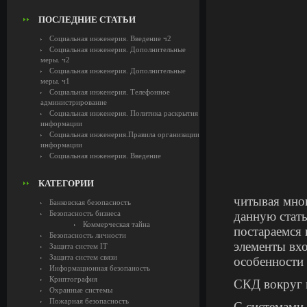
ПОСЛЕДНИЕ СТАТЬИ
Социальная инженерия. Введение ч2
Социальная инженерия. Дополнительные
меры. ч2
Социальная инженерия. Дополнительные
меры. ч1
Социальная инженерия. Телефонное
администрирование
Социальная инженерия. Политика раскрытия
информации
Социальная инженерия.Правила организации
информации
Социальная инженерия. Введение
КАТЕГОРИИ
читывая мног
Банковская безопасность
Безопасность бизнеса
данную стат
Коммерческая тайна
постараемся 
Безопасность личности
элементы вхо
Защита систем IT
Защита систем связи
особенности 
Информационная безопаность
Криптография
СКД вокруг 
Охранные системы
Пожарная безопасность
С системами 