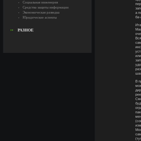
Социальная инженерия
пер
Средства защиты информации
зап
Экономическая разведка
а п
ба-
Юридические аспекты
Ита
Мас
РАЗНОЕ
оче
Вся
сам
инс
уст
или
зап
удо
раз
ша
В п
мож
дир
рее
Сме
буд
огр
пак
мен
(co
изм
Мож
сам
(ту