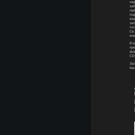
над
заб
rep
под
ког
зап
тог
Св.
или
В к
пре
фор
CD-
ЗЫ 
Как