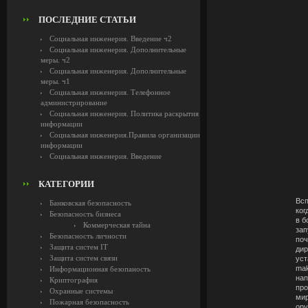
ПОСЛЕДНИЕ СТАТЬИ
Социальная инженерия. Введение ч2
Социальная инженерия. Дополнительные
меры. ч2
Социальная инженерия. Дополнительные
меры. ч1
Социальная инженерия. Телефонное
администрирование
Социальная инженерия. Политика раскрытия
информации
Социальная инженерия.Правила организации
информации
Социальная инженерия. Введение
КАТЕГОРИИ
Всп
Банковская безопасность
ког
Безопасность бизнеса
в б
Коммерческая тайна
зап
Безопасность личности
поч
Защита систем IT
дир
Защита систем связи
уст
mak
Информационная безопаность
нап
Криптография
про
Охранные системы
мир
Пожарная безопасность
ору