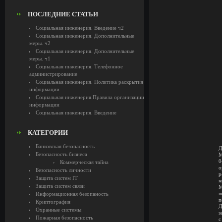
ПОСЛЕДНИЕ СТАТЬИ
Социальная инженерия. Введение ч2
Социальная инженерия. Дополнительные
меры. ч2
Социальная инженерия. Дополнительные
меры. ч1
Социальная инженерия. Телефонное
администрирование
Социальная инженерия. Политика раскрытия
информации
Социальная инженерия.Правила организации
информации
Социальная инженерия. Введение
КАТЕГОРИИ
Банковская безопасность
Д
Безопасность бизнеса
М
0
Коммерческая тайна
о
Безопасность личности
р
Защита систем IT
к
Защита систем связи
M
в
Информационная безопаность
п
Криптография
Д
Охранные системы
з
Пожарная безопасность
с