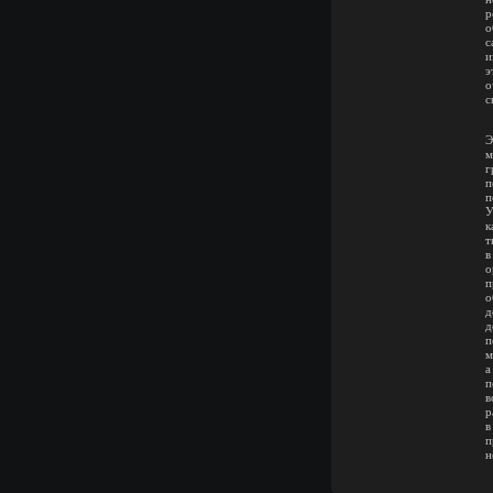
р
о
с
и
э
о
с
Э
м
г
п
п
У
к
т
в
о
п
о
д
д
п
м
а
п
в
р
в
п
н