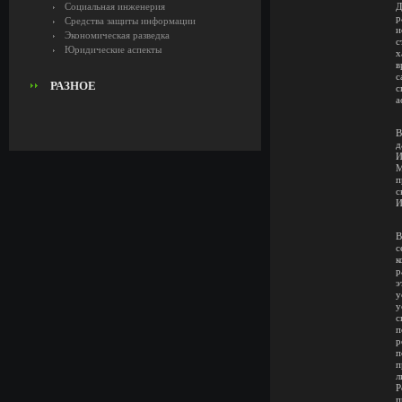
Социальная инженерия
Д
р
Средства защиты информации
и
Экономическая разведка
с
Юридические аспекты
х
в
с
РАЗНОЕ
с
а
В
д
И
М
п
с
И
В
с
к
р
э
у
у
с
п
р
п
п
л
Р
п