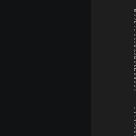
В
д
д
Р
п
1
р
р
б
П
р
с
Е
д
с
Г
п
ф
п
к
о
С
в
2
к
с
п
т
н