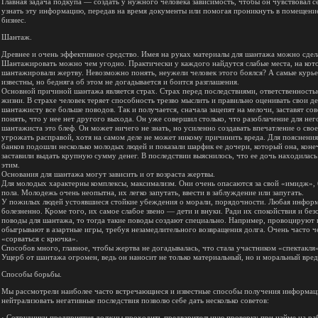
Главная задача подкупа — создать у нужного человека зависимость, чтобы он чувствовал
узнать эту информацию, передав на время документы или помогая проникнуть в помещение.
бизнес.
Шантаж.
Древнее и очень эффективное средство. Имея на руках материалы для шантажа можно сдела
Шантажировать можно чем угодно. Практически у каждого найдутся слабые места, на кото
шантажировали жертву. Невозможно понять, неужели человек этого боялся? А самые курье
известны, но бедняга об этом не догадывается и боится разглашения.
Основной причиной шантажа является страх. Страх перед последствиями, ответственность
жизни. В страхе человек теряет способность трезво мыслить и правильно оценивать свои де
шантажисту все больше поводов. Так и получается, сначала зацепят на мелочи, заставят со
понять, что у нее нет другого выхода. Он уже совершил столько, что разоблачение для нег
шантажиста это блеф. Он может ничего не знать, но усиленно создавать впечатление о с
угрожать расправой, хотя на самом деле не может никому причинить вреда. Для пояснения 
банков подошли несколько молодых людей и показали шарфик ее дочери, который она, кон
заставили выдать крупную сумму денег. В последствии выяснилось, что ее дочь находилась
этим.
Основания для шантажа могут зависить и от возраста жертвы.
Для молодых характерны комплексы, максимализм. Они очень опасаются за свой «имидж»,
пола. Молодежь очень неопытна, их легко запутать, ввести в заблуждение или запугать.
У пожилых людей устоявшиеся стойкие убеждения о морали, порядочности. Любая информа
болезненно. Кроме того, их самое слабое звено — дети и внуки. Ради их спокойствия и бе
поводы для шантажа, то тогда такие поводы создают специально. Например, провоцируют
обыгрывают в азартные игры, требуя незамедлительного возвращения долга. Очень часто ч
«сорваться с крючка».
Способов много, главное, чтобы жертва не догадывалась, что стала участником «спектакля
Ущерб от шантажа огромен, ведь он наносит не только материальный, но и моральный вред
Способы борьбы.
Мы рассмотрели наиболее часто встречающиеся и известные способы получения информаци
нейтрализовать негативные последствия позволю себе дать несколько советов:
· Сотрудники предприятия должны проходить предварительную проверку при найме на раб