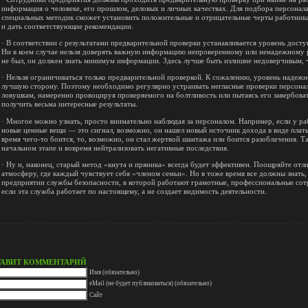
информация о человеке, его прошлом, деловых и личных качествах. Для подбора персонал
специальных методик сможет установить положительные и отрицательные черты работника
и дать соответствующие рекомендации.
· В соответствии с результатами предварительной проверки устанавливается уровень дос
Ни в коем случае нельзя доверять важную информацию непроверенному или ненадежному р
не был, он должен знать минимум информации. Здесь лучше быть излишне недоверчивым, 
· Нельзя ограничиваться только предварительной проверкой. К сожалению, уровень надежно
лучшую сторону. Поэтому необходимо регулярно устраивать негласные проверки персонал
ловушкам, намеренно провоцируя проверяемого на болтливость или пытаясь его завербова
получить весьма интересные результаты.
· Многое можно узнать, просто внимательно наблюдая за персоналом. Например, если у р
новые ценные вещи — это сигнал, возможно, он нашел новый источник дохода в виде платы
время чего-то боится, то, возможно, он стал жертвой шантажа или боится разоблачения. Т
начальном этапе и вовремя нейтрализовать негативные последствия.
· Ну и, наконец, старый метод «кнута и пряника» всегда будет эффективен. Поощряйте от
атмосферу, где каждый чувствует себя «членом семьи». Но в тоже время все должны знать,
предприятии службы безопасности, в которой работают грамотные, профессиональные сот
если эта служба работает по настоящему, а не создает видимость деятельности.
ТАВИТ КОММЕНТАРИЙ
Имя (обязательно)
eMail (не будет публиковаться) (обязательно)
Сайт