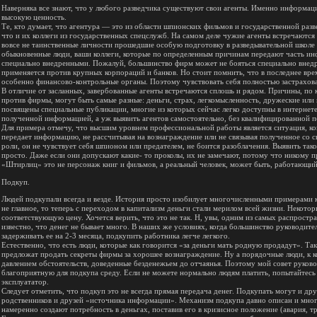
Наверняка все знают, что у любого разведчика существуют свои агенты. Именно информаци
высокую ценность.
Те, кто думает, что агентура — это из области шпионских фильмов и государственной ра
что и их коллеги из государственных спецслужб. На самом деле чужие агенты встречаютс
вовсе не таинственные личности прошедшие особую подготовку в разведывательной школе
обыкновенные люди, ваши коллеги, которые по определенным причинам передают часть ин
специально внедренными. Пожалуй, большинство фирм может не бояться специально внедр
применяется против крупных корпораций и банков. Но стоит помнить, что в последнее вре
особенно финансово-контрольные органы. Поэтому чувствовать себя полностью застрахов
В отличие от засланных, завербованные агенты встречаются сплошь и рядом. Причины, по 
против фирмы, могут быть самые разные: деньги, страх, легкомысленность, дружеские или
посвящены специальные публикации, многие из которых сейчас легко доступны в интернете.
полученной информацией, а уж выявить агентов самостоятельно, без квалифицированной п
Для примера отмечу, что высшим уровнем профессиональной работы является ситуация, ког
передает информацию, не рассчитывая на вознаграждение или не связывая полученное со с
роли, он не чувствует себя шпионом или предателем, не боится разоблачения. Выявить так
просто. Даже если они допускают какие- то проколы, их не замечают, потому что никому п
«Штирлиц» это не персонаж книг и фильмов, а реальный человек, может быть, работающий
Подкуп.
Людей подкупали всегда и везде. История просто изобилует многочисленными примерами 
не главное, то теперь с переходом в капитализм деньги стали мерилом всей жизни. Некото
соответствующую цену. Хочется верить, что это не так. Н, увы, одним из самых распрост
известно, что денег не бывает много. В наших же условиях, когда большинство руководите
задерживать ее на 2-3 месяца, подкупить работника легче легкого.
Естественно, что есть люди, которые как говорится «за деньги мать родную продадут». Так
предложат продать секреты фирмы за хорошее вознаграждение. Ну а порядочные люди, к к
давлением обстоятельств, доведенные безденежьем до отчаянья. Поэтому мой совет руково
благоприятную для подкупа среду. Если не можете нормально людям платить, попытайтесь
эксплуататор.
Следует отметить, что подкуп это не всегда прямая передача денег. Подкупать могут и др
родственников и друзей «источника информации». Механизм подкупа давно описан и многи
намеренно создают потребность в деньгах, поставив его в кризисное положение (авария, тре