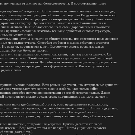
я, полученная от агентов наиболее достоверна. И соответственно имеет
зведки глубоко заблуждается. Промышленные шпионы используют те же методы,
я внутри коммерческих предприятий намного чаще. чем Вы думаете. Агенты это
 и внедренные на Ваше предприятие коварным врагом. Это могут быть самые
формации на сторону. Причем агенты бывают как завербованными, так и
енных агентов. Обычно этот способ из-за своей дороговизны и сложности
мя к практике «засланных казачков» все чаще прибегают силовые структуры,
анным не может никто.
которым они идут на контакт и сообщают секреты, или совершают иные действия
 иные моральные чувства. Способам вербовки и взаимодействия с агентами
 Но вряд ли, прочитав эти книги, Вы сможете всерьез воспользоваться
омощи Вам тем более не удастся.
да агент не догадывается о своем положении, используется «в слепую». Он
воими поступками. Такой человек просто не догадывается о своей настоящей
ого человека очень сложно. Да и обычных агентов неспециалисту определить не
росто в голову не приходит. что в фирме есть шпион. Вот и получается что
 рядом с Вами.
крупных и мелких подкупов. Если раньше нас учили, что материальные ценности
рые даже утверждают, что купить можно любого, надо только найти
раненных способов получения информации от людей является подкуп. Давно
лей предпочитает сильно урезать своих подчиненных в зарплате, да еще и
ие сами ищут, где бы подзаработать и, если, представляется возможность,
оторым, хочется надеяться, относится большинство, могут пойти на подкуп под
дителям — не экономьте на своих работниках. Не создавайте сами
 им объяснить ситуацию, пусть они поймут что они не рабы, а Вы не жадный
угими ценностями, товарами или услугами. Причем делается это через
м известен. Ведь взятка это тот же подкуп. Иногда у нужного человека
бование долга и т.п.).