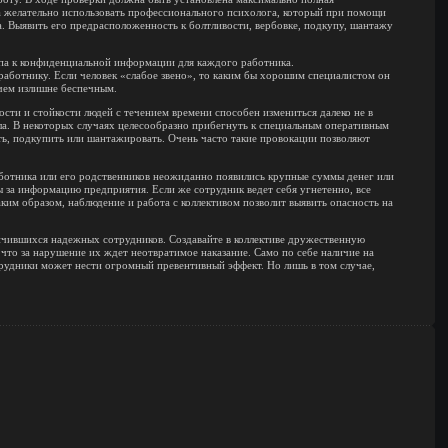
а желательно использовать профессионального психолога, который при помощи
. Выявить его предрасположенность к болтливости, вербовке, подкупу, шантажу
тупа к конфиденциальной информации для каждого работника.
аботнику. Если человек «слабое звено», то каким бы хорошим специалистом он
чем излишне беспечным.
сти и стойкости людей с течением времени способен измениться далеко не в
а. В некоторых случаях целесообразно прибегнуть к специальным оперативным
ть, подкупить или шантажировать. Очень часто такие провокации позволяют
аботника или его родственников неожиданно появились крупные суммы денег или
 за информацию предприятия. Если же сотрудник ведет себя угнетенно, все
аким образом, наблюдение и работа с коллективом позволит выявить опасность на
личившихся надежных сотрудников. Создавайте в коллективе дружественную
 что за нарушение их ждет неотвратимое наказание. Само по себе наличие на
рудники может нести огромный превентивный эффект. Но лишь в том случае,