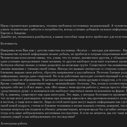
Наука стремительно развивалась, техника требовала постоянных модернизаций. А человеческ
узнать человеческие слабости и потребности, всегда успешно добывали нужную информаци
Европе и Америке.
Давайте же, попытаемся разобраться, к каким способам чаще всего прибегают для получе
Болтливость
Наверняка всем Вам еще с детства известна пословица «Болтун — находка для шпиона». Ка
Большинство нужной информации можно добыть, не прибегая к хитрым оперативным комб
Человеческая психология такова, что, узнав, что-то новое, неизвестное другим, у обладат
одни успешно преодолевают такие желания, то другие наоборот получают огромное удов
Болтунов обычно можно условно разделить на несколько групп. Существуют так называемы
своими знаниями с членами своей семьи. Иногда это вызвано интересом со стороны супруга
близкими людьми свою работу, сбросить напряжение и расслабиться. Поэтому близкие род
информации, иногда даже секретной. Но если работники проходят соответствующий и нстру
сложностями не обременены. И начинают рассказывать своим друзьям и подругам, а те соо
Кроме «семейных » существуют еще и «компанейские» болтуны. Эти, попав в соответствую
придать себе вес («Я все знаю», или «Вот какая у меня крутая работа»), иногда просто о
«родственную душу» и жаловаться или наоборот хвастаться своим положением на фирме. Р
Ну и, наконец, существует еще одна категория. Это люди, у которых болтливость проявляе
что лучше всего разговорить человека при помощи алкоголя и лиц противоположного пола.
в постели, а чаще всего вместе. Люди из этой категории могут выдать информацию как случа
своей новой подруге, считая ее близким человеком и желая показать степень доверия), та
нужные вопросы или подвели к объекту девушке/парню, которая вроде бы случайно интерес
тогда есть шанс нейтрализовать негативные последствия. А если он затаится, как это чаще
оценить ущерб и как нейтрализовать его последствия?
Агентурная работа.