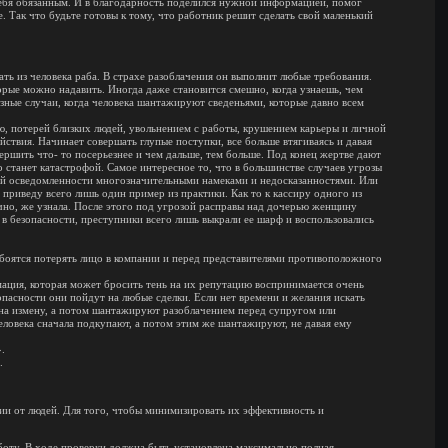
 себя обязанным. И в благодарность поделился нужной информацией, помог
 Так что будьте готовы к тому, что работник решит сделать свой маленький
ть из человека раба. В страхе разоблачения он выполнит любые требования.
рые можно надавить. Иногда даже становится смешно, когда узнаешь, чем
зные случаи, когда человека шантажируют сведеньями, которые давно всем
ю, потерей близких людей, увольнением с работы, крушением карьеры и личной
йствия. Начинает совершать глупые поступки, все больше втягиваясь и давая
вершить что- то посерьезнее и чем дальше, тем больше. Под конец жертве дают
о станет катастрофой. Самое интересное то, что в большинстве случаев угрозы
воей осведомленности многозначительными намеками и недосказанностями. Или
приведу всего лишь один пример из практики. Как то к кассиру одного из
ечно, же узнала. После этого под угрозой расправы над дочерью женщину
 в безопасности, преступники всего лишь выкрали ее шарф и воспользовались
 боятся потерять лицо в компании и перед представителями противоположного
ция, которая может бросить тень на их репутацию воспринимается очень
зопасности они пойдут на любые сделки. Если нет времени и желания искать
 на измену, а потом шантажируют разоблачением перед супругом или
еловека сначала подкупают, а потом этим же шантажируют, не давая ему
».
.
и от людей. Для того, чтобы минимизировать их эффективность и
оту. В ходе проверки должна быть установлена максимально полная