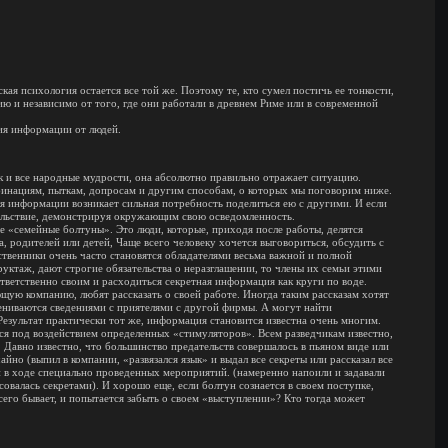
ая психология остается все той же. Поэтому те, кто сумел постичь ее тонкости,
ю и независимо от того, где они работали в древнем Риме или в современной
ния информации от людей.
к и все народные мудрости, она абсолютно правильно отражает ситуацию.
инациям, пыткам, допросам и другим способам, о которых мы поговорим ниже.
еля информации возникает сильная потребность поделиться ею с другими. И если
ольствие, демонстрируя окружающим свою осведомленность.
е «семейные болтуны». Это люди, которые, приходя после работы, делятся
, родителей или детей, Чаще всего человеку хочется выговориться, обсудить с
ственники очень часто становятся обладателями весьма важной и полной
ктаж, дают строгие обязательства о неразглашении, то члены их семьи этими
тветственно своим и расходиться секретная информация как круги по воде.
щую компанию, любят рассказать о своей работе. Иногда таким рассказам хотят
бмениваются сведениями с приятелями с другой фирмы. А могут найти
езультат практически тот же, информация становится известна очень многим.
тся под воздействием определенных «стимуляторов». Всем разведчикам известно,
 Давно известно, что большинство предательств совершалось в пьяном виде или
йно (выпил в компании, «развязался язык» и выдал все секреты или рассказал все
к и в ходе специально проведенных мероприятий. (намеренно напоили и задавали
овалась секретами). И хорошо еще, если болтун сознается в своем поступке,
 всего бывает, и попытается забыть о своем «выступлении»? Кто тогда может