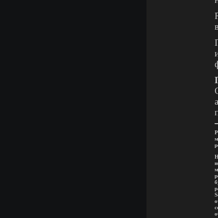
Р
м
р
Н
р
б
S
с
о