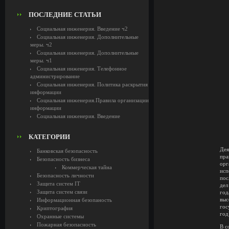
ПОСЛЕДНИЕ СТАТЬИ
Социальная инженерия. Введение ч2
Социальная инженерия. Дополнительные
меры. ч2
Социальная инженерия. Дополнительные
меры. ч1
Социальная инженерия. Телефонное
администрирование
Социальная инженерия. Политика раскрытия
информации
Социальная инженерия.Правила организации
информации
Социальная инженерия. Введение
КАТЕГОРИИ
Дея
Банковская безопасность
пра
Безопасность бизнеса
орг
Коммерческая тайна
исп
Безопасность личности
пос
Защита систем IT
дел
Защита систем связи
год
выс
Информационная безопаность
гос
Криптография
год
Охранные системы
Пожарная безопасность
В с