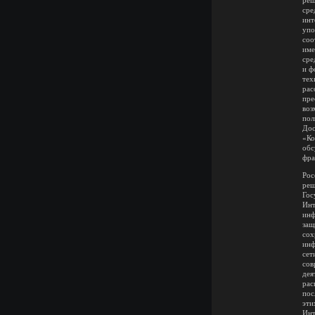
реш
сре
инт
упо
соо
име
сре
и ф
тех
рас
пре
воз
пол
Дос
«Ко
обс
фра
Рос
реш
Гос
Инт
инф
защ
сох
инф
сет
сов
дея
рас
пос
эти
Инт