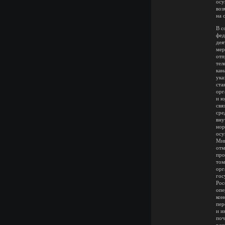
осу
воз
на 
В с
фед
дея
мер
отп
тел
кан
ука
ста
орг
и ю
свя
сре
вну
нор
осу
Мин
отм
про
том
орг
гос
Рос
опе
кон
пер
и и
поч