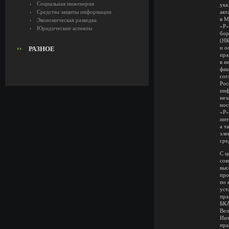
Социальная инженерия
ука
Средства защиты информации
акт
в М
Экономическая разведка
«Р»
Юридические аспекты
бор
(НК
и о
РАЗНОЕ
пра
в н
фак
сог
Рос
инф
нез
нос
«Р»
инт
а т
эле
сре
С ц
сов
выс
про
по 
уст
пра
БКА
Вел
Инт
пра