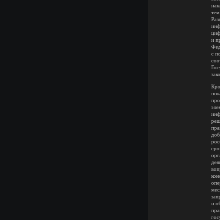
нак
тем
Раз
инф
циф
и п
Фед
с п
соо
Гос
зак
Кро
пок
про
эле
инф
реш
пра
доб
рос
сро
орг
дея
воп
кон
опе
мес
зап
и о
пра
гос