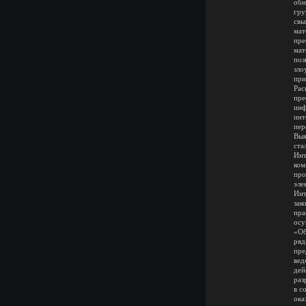
обн
гру
свы
мат
пре
мат
поз
зло
при
Рас
пре
инф
инт
пер
Выя
ста
Инт
ком
про
эле
Инт
зак
пра
осу
«Об
ряд
пре
вед
дей
раз
в с
ока