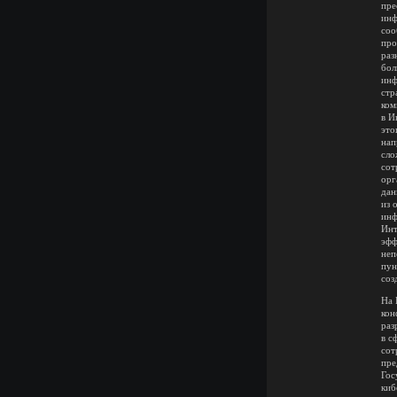
пре
инф
соо
про
раз
бол
инф
стр
ком
в И
это
нап
сло
сот
орг
дан
из 
инф
Инт
эфф
неп
пун
соз
На 
кон
раз
в с
сот
пре
Гос
киб