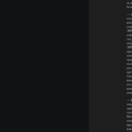
за 
бол
— м
осу
ком
сов
ЭВМ
упр
газ
зло
ЭВМ
пре
опе
тра
пол
дос
орг
Зло
ком
отс
ком
опа
— В
зло
зар
соо
Мос
опл
кре
вла