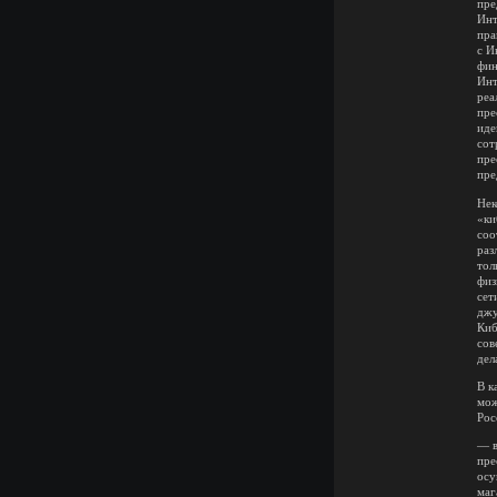
пре
Инт
пра
с И
фин
Инт
реа
пре
иде
сот
пре
пре
Нек
«ки
соо
раз
тол
физ
сет
джу
Киб
сов
дел
В к
мож
Рос
— в
пре
осу
маг