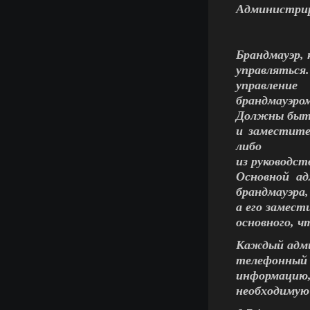
Администрир
Брандмауэр, 
управляться
управление
брандмауэро
Должны быть
и заместите
либо
из руководст
Основной ад
брандмауэра,
а его замес
основного, ч
Каждый адми
телефонный
информацию
необходимую 