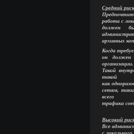
Средний рис
Предпочтите
работа с лок
должен бы
администра
архивных коп
Когда требу
он должен 
организации.
Такой внутр
такой
как однораз
сетям, таки
всего
трафика сое
Высокий рис
Все админис
с локального