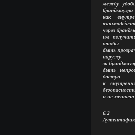
между удоб
брандмауэра
как внутр
взаимодейст
через брандм
им получит
чтобы
быть прозра
наружу
за брандмауэ
быть непро
доступ
к внутренн
безопасност
и не мешает
6.2
Аутентифик