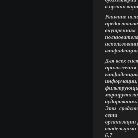
в организаци
Решение исп
предоставл
внутренним
пользовател
использован
конфиденциа
Для всех си
приложения
конфиденциа
информаци
фильтрующи
маршрутиза
аудирования.
Эти средств
сети
организации
владельцами
6.7