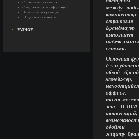
доступом
Социальная инженерия
между наде
Средства защиты информации
Экономическая разведка
компнента,а
Юридические аспекты
стратегия 
Брандмауэр
РАЗНОЕ
выполняет
надежными 
сетями.
Основная фу
Если удален
обход бран
менеджер,
находящийся
оффисе,
то он может 
эта ПЭВМ 
атакующий,
возможност
обойти
защиту бран