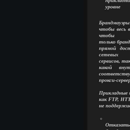
прикладн
уровне
Брандмауэры
чтобы весь 
чтобы
только бранд
прямой дос
сетевых
сервисов, та
какой вну
соответств
прокси-серве
Прикладные 
как FTP, HTT
не поддержи
Отказать