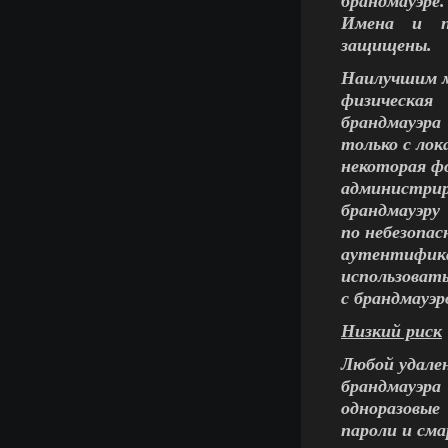
брандмауэре.
Имена и п
защищены.
Наилучшим м
физическая
брандмауэра
только с лок
некоторая ф
администри
брандмауэру
по небезопа
аутентифика
использовать
с брандмауэр
Низкий риск
Любой удале
брандмауэра
одноразовые
пароли и см