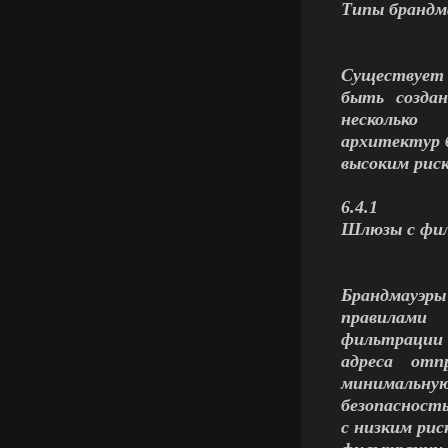
Типы брандм
Существует 
быть созда
несколько
архитектур б
высоким рис
6.4.1
Шлюзы с фил
Брандмауэр
правилами
фильтрации 
адреса отп
минимальну
безопасность
с низким ри