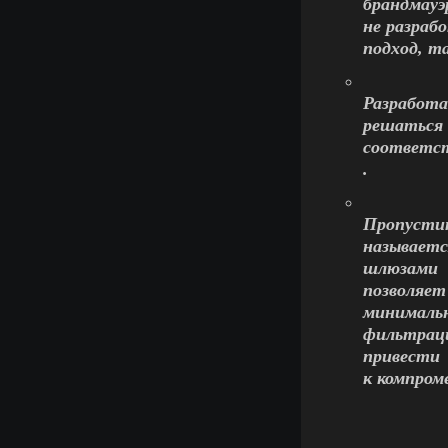
брандмауэ
не разраб
подход, т
Разработа
решатьс
соответс
.
Пропустит
называет
шлюзами
позволяе
минималь
фильтрац
привести
к компром