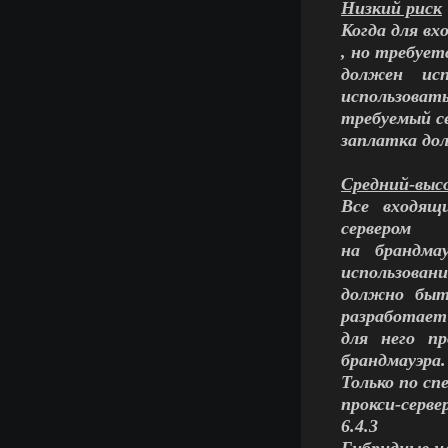
Низкий риск
Когда для вх
, но требует
должен исп
использоват
требуемый се
заплатка до
Средний-выс
Все входящ
сервером
на брандмау
использовани
должно быть
разработает
для него п
брандмауэра.
Только по с
прокси-серве
6.4.3
Гибридные и