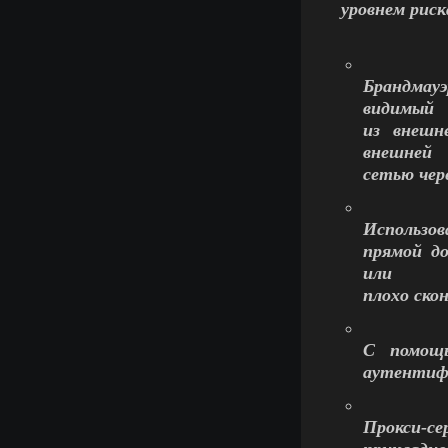
уровнем риск
Брандмау
видимый
из внешн
внешней
сетью чере
Использов
прямой д
или
плохо ско
С помощь
аутентиф
Прокси-с