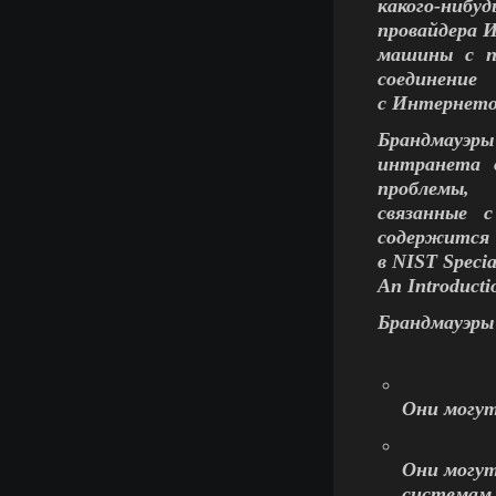
какого-нибуд
провайдера 
машины с п
соединение
с Интернето
Брандмауэры
интранета 
проблемы,
связанные 
содержится
в NIST Specia
An Introductio
Брандмауэры
Они могу
Они могут
системам