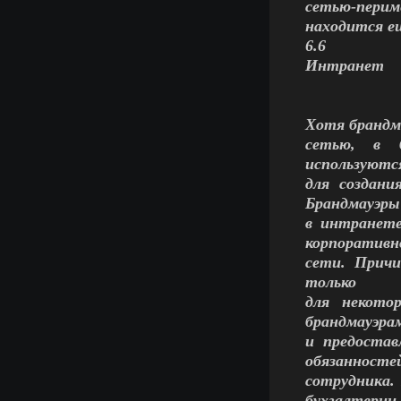
сетью-пери
находится е
6.6
Интранет
Хотя брандм
сетью, в б
используютс
для создани
Брандмауэры
в интранете
корпоративн
сети. Прич
только
для некото
брандмауэра
и предостав
обязанносте
сотрудника.
бухгалтерии