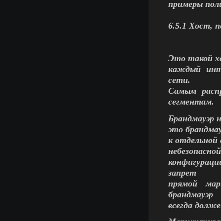
примеры пол
6.5.1 Хост, 
Это такой х
каждый инт
сети.
Самым расп
сегментам.
Брандмауэр н
это брандма
к отдельной 
небезопасной
конфигурац
запрет
прямой мар
брандмауэр
всегда долж