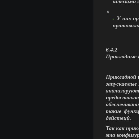
шлюзами с
У них п
протоколи
6.4.2
Прикладные
Прикладной ш
запускаемые 
анализируют
предоставл
обеспечиват
такие функц
действий.
Так как при
эта конфигу