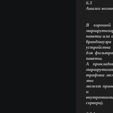
6.3
Анализ возм
В хорошей
маршрутизи
пакеты или 
брандмауэр
устройства
для фильтра
пакеты.
А прикладн
маршрутиза
трафика меж
это
может приве
и
внутренними
сервера).