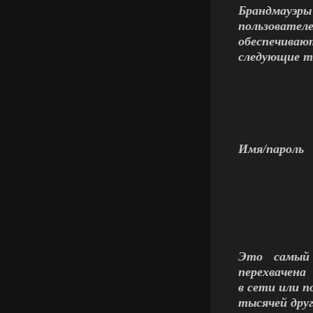
Брандмауэры
пользовател
обеспечиваю
следующие 
Имя/пароль
Это самый
перехвачена
в сети или п
тысячей друг