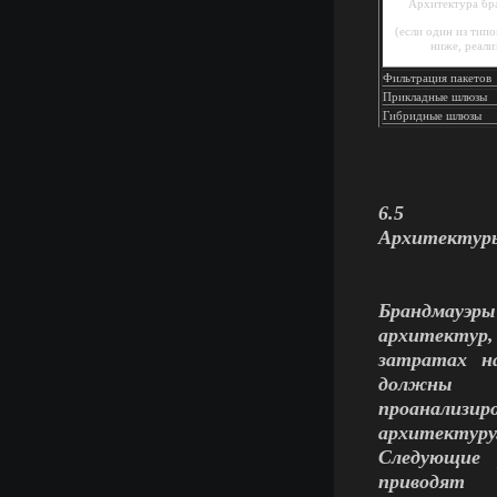
Архитектура бр
(если один из типо
ниже, реали
Фильтрация пакетов
Прикладные шлюзы
Гибридные шлюзы
6.5
Архитектуры
Брандмауэры 
архитектур, 
затратах н
должны
проанализи
архитектуру
Следующие 
приводят