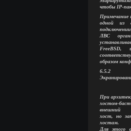
Маршрутизац
чтобы IP-пак
Примечание п
одной из 
подключении
ЛВС орган
устанавлива
FreeBSD, 
соответств
образом конф
6.5.2
Экранирован
При архитек
хостом-бас
внешний
хост, но за
хостам.
Для этого 