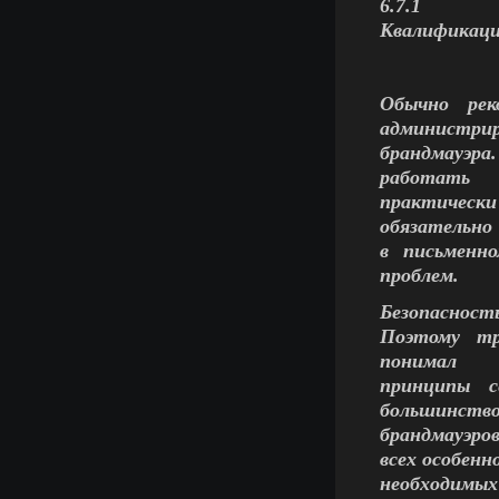
6.7.1
Квалификаци
Обычно рек
администрир
брандмауэра
работать
практически
обязательно
в письменн
проблем.
Безопасност
Поэтому тр
понимал
принципы с
большинств
брандмауэров
всех особенн
необходим