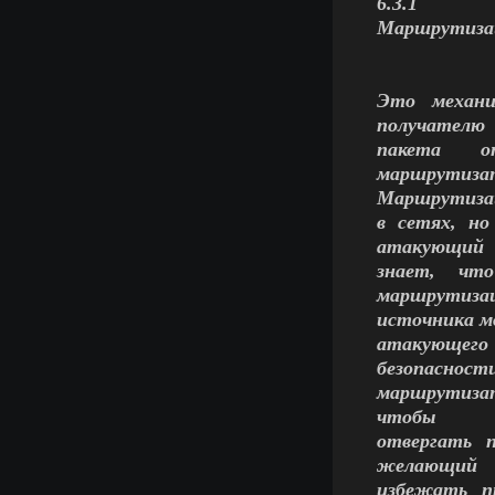
6.3.1
Маршрутиза
Это механи
получателю
пакета о
маршрутиза
Маршрутизац
в сетях, н
атакующий
знает, чт
маршрутиза
источника м
атакующего 
безопасност
маршрутиза
чтобы
отвергать 
желающий
избежать п