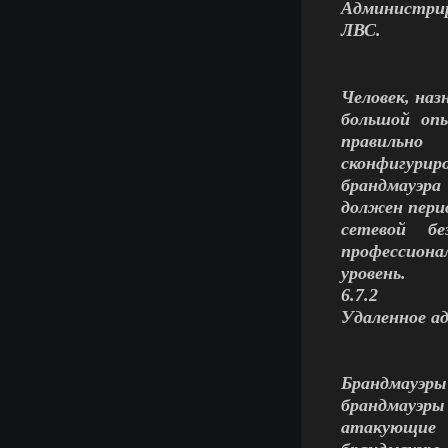
Администри
ЛВС.
Человек, на
большой оп
правильно
сконфигур
брандмауэра
должен пери
сетевой бе
профессиона
уровень.
6.7.2
Удаленное а
Брандмауэры 
брандмауэры 
атакующие