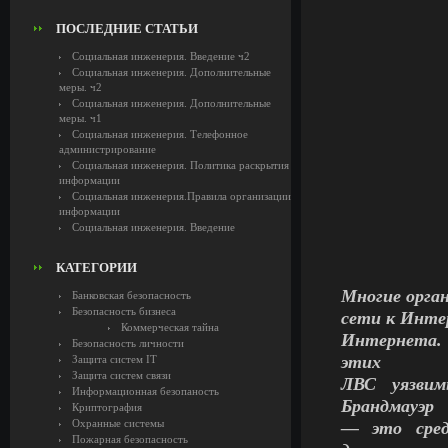
ПОСЛЕДНИЕ СТАТЬИ
Социальная инженерия. Введение ч2
Социальная инженерия. Дополнительные
меры. ч2
Социальная инженерия. Дополнительные
меры. ч1
Социальная инженерия. Телефонное
администрирование
Социальная инженерия. Политика раскрытия
информации
Социальная инженерия.Правила организации
информации
Социальная инженерия. Введение
КАТЕГОРИИ
Многие орга
Банковская безопасность
Безопасность бизнеса
сети к Интер
Коммерческая тайна
Интернета. 
Безопасность личности
этих
Защита систем IT
Защита систем связи
ЛВС уязвим
Информационная безопаность
Брандмауэр
Криптография
Охранные системы
— это сред
Пожарная безопасность