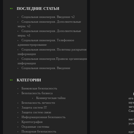
ПОСЛЕДНИЕ СТАТЬИ
Социальная инженерия. Введение ч2
Социальная инженерия. Дополнительные
меры. ч2
Социальная инженерия. Дополнительные
меры. ч1
Социальная инженерия. Телефонное
администрирование
Социальная инженерия. Политика раскрытия
информации
Социальная инженерия.Правила организации
информации
Социальная инженерия. Введение
КАТЕГОРИИ
Банковская безопасность
Безопасность бизнеса
Коммерческая тайна
его
шум
Безопасность личности
заг
Защита систем IT
Сми
Защита систем связи
Ег
Информационная безопаность
нас
Криптография
усл
Охранные системы
Н
Пожарная безопасность
еде