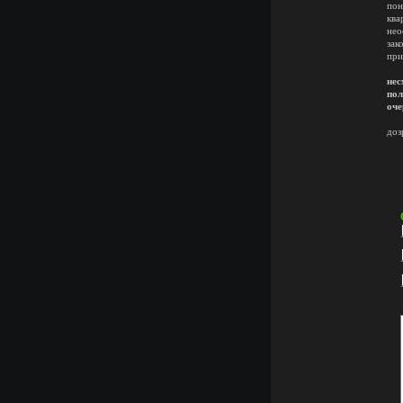
пон
ква
нео
зак
при
П
нес
пол
оче
доз