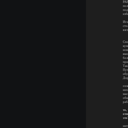
РАЕ
пол
под
изб
Пе
Иго
сто
взг
Спо
кум
нов
вмо
бол
при
Так
Пут
обу
Дор
Те
охм
них
мас
общ
раб
Ес
то,
отн
это
О
инт