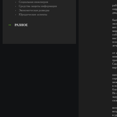
Гов
Социальная инженерия
раб
Средства защиты информации
ощу
Экономическая разведка
два
Юридические аспекты
В 
был
экс
РАЗНОЕ
нет
мир
соб
инс
пси
леч
За
от 
мин
тре
Сми
нар
Н
нап
сер
меж
в п
бло
Не 
зад
сил
От
воп
воз
в у