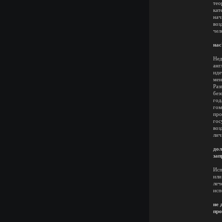
тео
кат
нач
воз
чел
А
нас
Ни
Нед
анг
иде
мен
Раз
без
год
гом
про
гос
воз
лич
Ч
дол
зап
Исп
или
леч
исп
Д
не 
пр