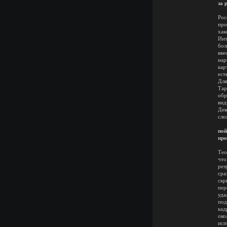
за 
По
Рос
про
хак
Инт
бол
вве
нар
кар
ест
Для
Тар
обр
вид
Дек
сло
То
пой
про
Тео
что
рез
сра
скр
пер
уда
под
кад
око
исп