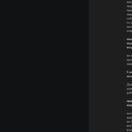
нео
зап
при
зак
соб
то 
нео
отк
Р
пок
под
воз
Н
не 
про
зак
А
Сми
мо
Не
Даж
даж
раб
То
при
вид
пос
ауд
не 
кот
воз