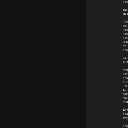
изв
В
изв
мет
Тех
вво
кла
кла
ока
кот
эти
дор
П
же 
в и
при
изо
обр
дис
что
так
ярк
арс
поп
Кто
бол
сто
К
обр