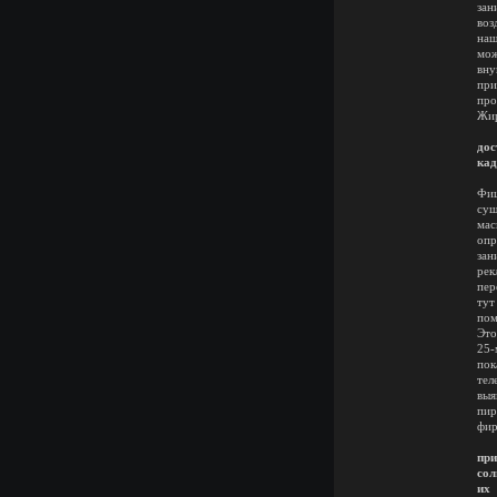
зан
воз
наш
мож
вну
при
про
Жир
К
дос
кад
25
Фиш
сущ
мас
опр
зан
рек
пер
тут
пом
Это
25-
пок
тел
выя
пир
фир
Ес
при
сол
их