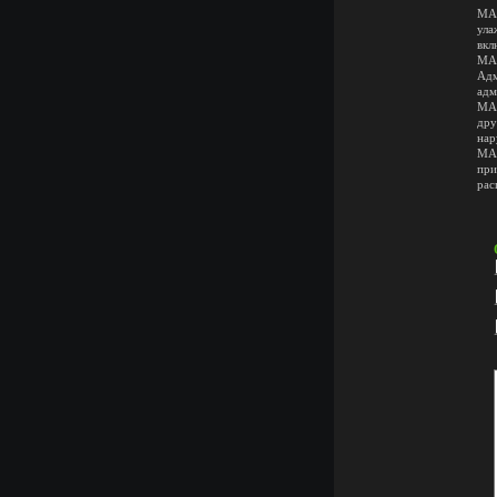
МA6
ула
вкл
МA6
Адм
адм
МА6
дру
нар
МA7
при
рас