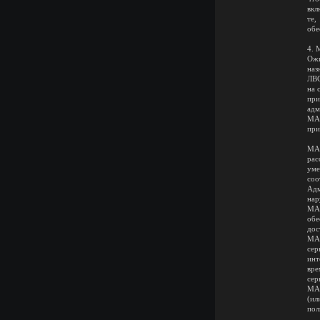
вкл
те
обе
4. 
Ожи
наз
ЛВ
на 
при
адм
МA1
при
МA2
рас
уме
соо
Адм
нар
МA3
обе
дос
МA4
се
инт
вре
сер
МA5
(ил
пол