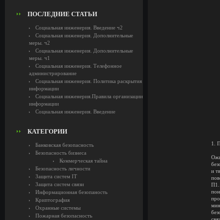
ПОСЛЕДНИЕ СТАТЬИ
Социальная инженерия. Введение ч2
Социальная инженерия. Дополнительные
меры. ч2
Социальная инженерия. Дополнительные
меры. ч1
Социальная инженерия. Телефонное
администрирование
Социальная инженерия. Политика раскрытия
информации
Социальная инженерия.Правила организации
информации
Социальная инженерия. Введение
КАТЕГОРИИ
1. 
Банковская безопасность
Безопасность бизнеса
Ожи
Коммерческая тайна
без
Безопасность личности
и т
Защита систем IT
пов
Защита систем связи
П1.
пон
Информационная безопаность
про
Криптография
ми
Охранные системы
без
Пожарная безопасность
свя