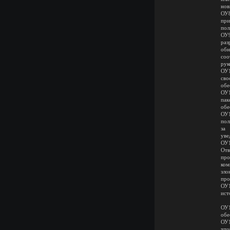
нов
ОУ8
при
пол
ОУ9
раз
об
соо
рук
ОУ1
сво
обе
ОУ1
пак
обе
ОУ1
пол
за
уве
ОУ1
От
про
ко
зло
про
ОУ1
ист
ОУ1
обе
ОУ1
что