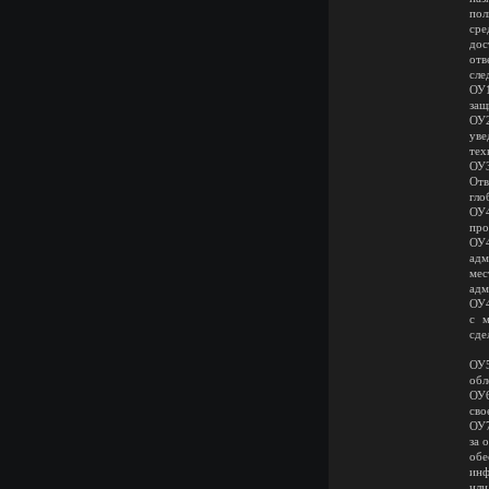
пол
сре
дос
отв
сле
ОУ1
защ
ОУ2
уве
тех
ОУ3
Отв
гло
ОУ4
про
ОУ4
адм
мес
адм
ОУ4
с м
сде
ОУ5
обл
ОУ6
сво
ОУ7
за 
обе
инф
или