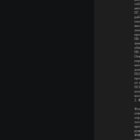
соб
авт
П7.
раб
оно
вн
зло
про
П8.
зна
обн
П9.
Отв
опр
нео
доп
П10
про
от 
П11
исп
вос
2. 
Фун
отв
отр
тог
кри
рук
ФМ1
упр