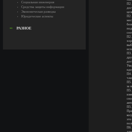
Социальная инженерия
П2.
Средства защиты информации
дос
Экономическая разведка
цел
П2.
Юридические аспекты
мес
бе
РАЗНОЕ
под
соо
П2.
хор
выб
исп
П3.
дру
дос
Уве
иде
П4.
чле
П5.
за 
П5.
изм
спо
авт
П5.
Пре
ког
это
пол
П6.
да