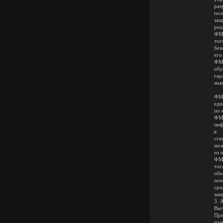
раз
пол
защ
реа
ФМ2
тог
без
его
ФМ3
об
гар
зна
ФМ4
еди
по 
ФМ5
инф
в
ста
мож
из 
ФМ6
то
обе
пон
сре
защ
3. 
Выч
Пре
наз