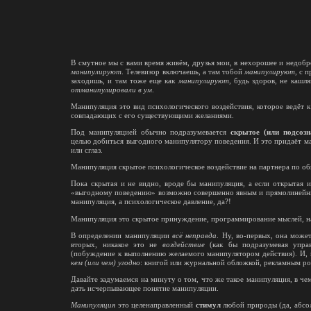
В смутное мы с вами время живём, друзья мои, в нехорошее и недобр
манипулируют
. Телевизор включаешь, а там тобой
манипулируют
, с 
заходишь, и там тоже еще как
манипулируют
, будь здоров, не кашл
отманипулировали в ум
.
Манипуляция это вид психологического воздействия, которое ведёт 
совпадающих с его существующими желаниями.
Под манипуляцией обычно подразумевается
скрытое (или подсозн
целью добиться выгодного манипулятору поведения. И это придаёт ма
или сглаз.
Манипуляция скрытое психологическое воздействие на партнера по об
Пока скрытая и не видно, вроде бы манипуляция, а если открытая и
«выгодному поведению» возможно совершенно явным и прямолинейным
манипуляция, а психологическое давление, да?!
Манипуляция это скрытое принуждение, программирование мыслей, на
В определении манипуляции
всё неправда
. Ну, во-первых, она мож
вторых, никакое это не
воздействие
(как бы подразумевая управ
(побуждение к выполнению желаемого манипулятором действия). И, 
кем (или чем) угодно
: книгой или журнальной обложкой, рекламным рол
Давайте задумаемся на минуту о том, что же такое манипуляция, в че
дать исчерпывающее понятие манипуляции.
Манипуляция
это целенаправленный
стимул
любой природы (да, абсол