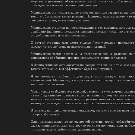
журнале и рекламное объявление в газете),
целью
(это обязательно
побуждение к появлению некоторой
реакции
.
Манипуляция это использование стимулов, которые заранее предопре
того, чтобы вызвать такую реакцию. Например, если вы знаете, что 
говорите ему это, то вы манипулируете.
Манипуляция строится на предположении о тех реакциях, которые в
ошибочно (например, рекламист внедрил в рекламу сложную суггест
это действие все равно манипулятивно.
С другой стороны, если
агент влияния (коммуникатор)
использует 
вызовет, то это действие не является манипуляцией.
Манипуляция всегда основана на предположениях о реакциях на т
социального обобщения, или индивидуального знания о человеке.
В манипулятивном акте обязательно содержится знание о том, какая 
точнее это знание, тем эффективнее будет манипуляция.
Я не поленюсь особенно подчеркнуть одну важную вещь, котор
незамеченной. Манипуляция всегда это знание о реакции, а это значи
мы о ней, или не знаем.
Манипуляция не формирует реакций
, а влияет на уже сформированные
на вас будут именно повышать голос, и именно потому, что вы его не
телефон, вы станете счастливым, то реклама именно об этом вам и 
манипуляция всегда строится на вашем отношении ко всему сказанному
В фильмах про шпионов всегда показывают, как агент сначала ищет на
их «разрабатывать».
Один кандидат жаден до денег, другой труслив, третий любвеобиле
случае манипулятор дает ему то, что он хочет получить: деньги, бе
потакание вашим слабостям или давление на них.