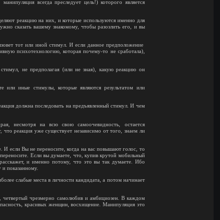
, манипуляция всегда преследует цель!) которого является
деляют реакцию на них, и которые используются именно для
нужно сказать вашему знакомому, чтобы разозлить его, и вы
ызовет тот или иной стимул. И если данное предположение
ивную психотехнологию, которая почему-то не сработала),
стимул, не предполагая (или не зная), какую реакцию он
е или иные стимулы, которые являются результатом или
реакция должна последовать на предъявленный стимул. И чем
ая, несмотря на всю свою самоочевидность, остается
т, что реакция уже существует независимо от того, знаем ли
. И если Вы не переносите, когда на вас повышают голос, то
 переносите. Если вы думаете, что, купив крутой мобильный
расскажет, и именно потому, что это вы так думаете. Ибо
 и показанному.
иболее слабые места в личности кандидата, а потом начинает
н, четвертый чрезмерно самолюбив и амбициозен. В каждом
зопасность, красивых женщин, восхищение. Манипуляция это