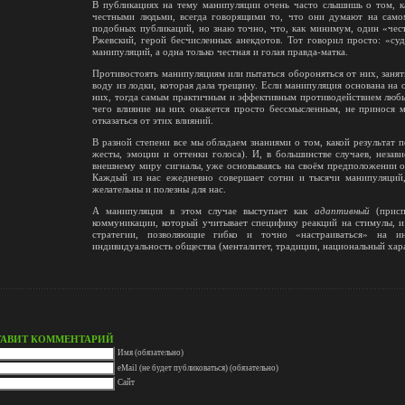
В публикациях на тему манипуляции очень часто слышишь о том, к
честными людьми, всегда говорящими то, что они думают на самом
подобных публикаций, но знаю точно, что, как минимум, один «чес
Ржевский, герой бесчисленных анекдотов. Тот говорил просто: «суд
манипуляций, а одна только честная и голая правда-матка.
Противостоять манипуляциям или пытаться обороняться от них, занят
воду из лодки, которая дала трещину. Если манипуляция основана н
них, тогда самым практичным и эффективным противодействием любы
чего влияние на них окажется просто бессмысленным, не принося м
отказаться от этих влияний.
В разной степени все мы обладаем знаниями о том, какой результат 
жесты, эмоции и оттенки голоса). И, в большинстве случаев, незав
внешнему миру сигналы, уже основываясь на своём предположении об
Каждый из нас ежедневно совершает сотни и тысячи манипуляций,
желательны и полезны для нас.
А манипуляция в этом случае выступает как
адаптивный
(присп
коммуникации, который учитывает специфику реакций на стимулы, и
стратегии, позволяющие гибко и точно «настраиваться» на и
индивидуальность общества (менталитет, традиции, национальный хара
ТАВИТ КОММЕНТАРИЙ
Имя (обязательно)
eMail (не будет публиковаться) (обязательно)
Сайт