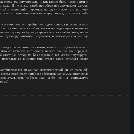
ак плохо манипулировать, и как важно быть искренними и
 деле. Я не знаю, какой прообраз подразумевают авторы
тный и искренний» персонаж на слуху у всех: это поручик
арыня, а разрешите мне вам впердолить?», и никаких тебе
ие малополезное и крайне непродуктивное, как вычерпывать
а обнаружении ваших слабых мест и последующем влиянии на
м манипуляциям будет устранение этих слабых мест, после
анипулятору никакого результата, и вынуждая его вообще
последует за нашими сигналами, нашими стимулами (слова и
исимо от качества и точности нашего знания, мы передаем
 ответных реакциях. Как следствие, все мы манипулируем.
 передавая во внешний мир строго такие стимулы, какие
особительный) механизм межличностной (и социальной)
 всегда подбирает наиболее эффективные коммуникативные
ндивидуальность собеседника, либо же на социальную
ктер).