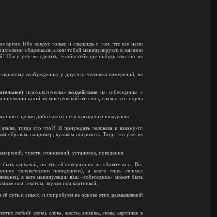
ое время. Ибо вокруг только и слышишь о том, что все нами
приятелями общаешься, а они тобой манипулируют, в магазин
яй! Шагу уже не сделать, чтобы тебя где-нибудь злостно не
к скрытому возбуждению у другого человека намерений, не
ательное)
психологическое
воздействие
на собеседника с
нипуляции какой-то мистический оттенок, словно это порча
щению с целью добиться от него выгодного поведения.
 явная, тогда это что?! И понуждать человека к какому-то
 образом: например, кулаком погрозить. Тогда это уже не
мерений, чувств, отношений, установок, поведения.
ет быть
скрытой
, но это ей совершенно не обязательно. Во-
ление человеческим поведением), а всего лишь
стимул
наконец, в акте манипуляции ваш «собеседник» может быть
иком или текстом, звуком или картинкой.
м её суть и смысл, и попробуем на основе этих размышлений
ютно любой: звуки, слова, жесты, мимика, позы, картинки в