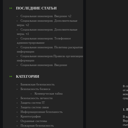
ПОСЛЕДНИЕ СТАТЬИ
Социальная инженерия. Введение ч2
Социальная инженерия. Дополнительные
меры. ч2
Социальная инженерия. Дополнительные
меры. ч1
Социальная инженерия. Телефонное
администрирование
Социальная инженерия. Политика раскрытия
информации
Социальная инженерия.Правила организации
информации
Социальная инженерия. Введение
КАТЕГОРИИ
Банковская безопасность
В с
Безопасность бизнеса
от 
Коммерческая тайна
исп
Безопасность личности
сущ
Защита систем IT
Защита систем связи
1.
Информационная безопаность
Криптография
В н
Вер
Охранные системы
съе
Пожарная безопасность