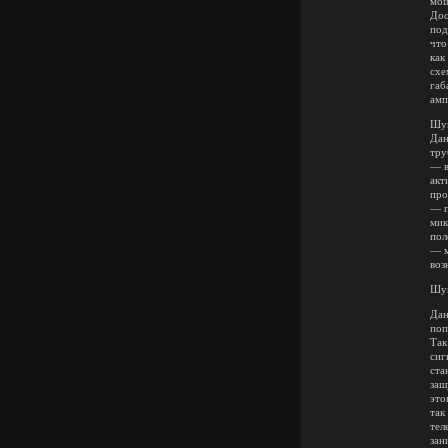
мощ
Дос
под
что
как
схе
габ
амп
Шум
Дан
тру
— в
акт
про
— п
мик
пол
— м
воз
Шум
Дан
поп
Так
сиг
ста
заш
это
так
тел
зан