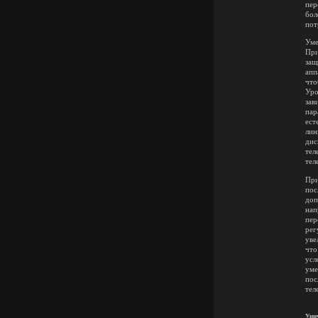
пер
бол
пот
Уме
При
защ
апп
что
Уро
зав
пар
ест
лин
дис
тел
тел
При
пос
доп
нап
пер
рег
уве
что
усл
уме
пос
тел
Уни