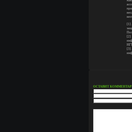
асс
при
нес
нео
[1]
защ
Пол
[2]
инф
НГТ
[3]
инф
ОСТАВИТ КОММЕНТА