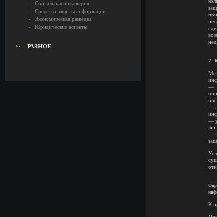
кол
Социальная инженерия
защ
Средства защиты информации
при
Экономическая разведка
нес
Юридические аспекты
сде
воз
нед
РАЗНОЕ
2.
Мет
инф
—
опр
инф
— н
инф
— у
лин
— з
заш
Усл
сущ
отн
Опре
инф
К п
При