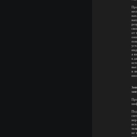
При
нес
нах
нап
рез
сво
от 
они
пов
уст
инд
а в
к д
исп
выс
в л
ино
Заш
заш
При
шиф
Под
сиг
нер
исх
тел
не 