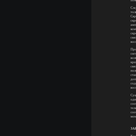
пом
Сле
тол
Скр
скр
амп
ком
скр
свя
вос
При
сиг
воз
кри
свя
пол
ста
доп
сод
вос
Сущ
одн
соо
тел
соо
мом
ЗА
Как