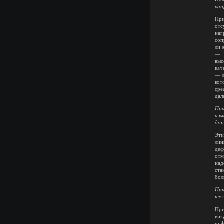
нап
При
отс
наг
соп
ли 
—
выс
кач
— л
кот
сре
дал
При
изм
доп
Эти
лин
деф
отм
над
ста
бол
При
тел
При
виз
инф