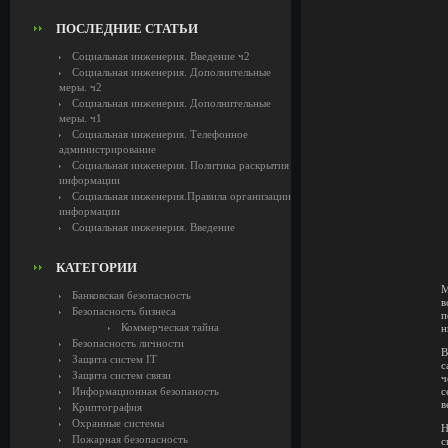
ПОСЛЕДНИЕ СТАТЬИ
Социальная инженерия. Введение ч2
Социальная инженерия. Дополнительные
меры. ч2
Социальная инженерия. Дополнительные
меры. ч1
Социальная инженерия. Телефонное
администрирование
Социальная инженерия. Политика раскрытия
информации
Социальная инженерия.Правила организации
информации
Социальная инженерия. Введение
КАТЕГОРИИ
М
Банковская безопасность
в
Безопасность бизнеса
п
Коммерческая тайна
н
Безопасность личности
В
Защита систем IT
с
Защита систем связи
ч
Информационная безопаность
с
в
Криптография
Охранные системы
Н
Пожарная безопасность
с