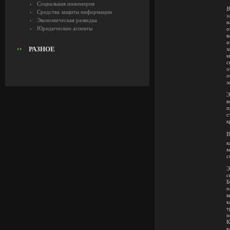
Социальная инженерия
В
Средства защиты информации
э
Экономическая разведка
н
Юридические аспекты
о
в
а
РАЗНОЕ
з
к
с
о
о
з
Э
в
п
с
к
В
к
м
с
Э
с
Б
п
в
к
т
п
К
к