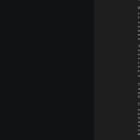
В
у
у
т
е
м
в
п
Э
п
и
т
у
п
р
т
Т
л
п
б
Т
н
р
т
а
т
с
в