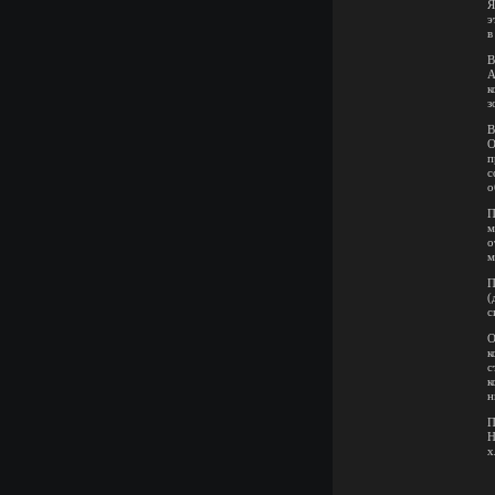
Я
э
в
В
А
к
з
В
О
п
с
о
П
м
о
м
П
(
с
О
к
с
к
н
П
Н
х