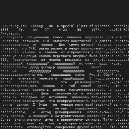
S.K.Leung-Yan  Cheong.  On  a Special Class of Wiretap Channels//
IEEE     Tr.    on    IT,    v.23,    Э5,    1977,    pp.625-627.
Аннотация.
Исследуется  специальный  класс  каналов  перехвата, для которого
некоторая  величина  Г(R) является константой, и даются некоторые
характеристики  ег  членов.  Для "симметричных" каналов перехвата
показано, что Г(R) равна разности между пропускными способностями
основного  канала  и  канала  от отправителя к подслушивателю. I.
Введение Концепция канала перехвата впервые была введена Вайнером
[1].  Предложенная  им  модель  показана  на  рис.1. здддддддддS
здддддддддX  здддддддддY  здддддддддS  источник  цддд  кодер
цддддосновной цдбдд декодер цдддддддддд      канал    
законный      юддддддддды      юддддддддды      юддддддддды     
юдддддддддыполучатель    здддаддддд  канал  Рис.1. Общий вид
канала  перехвата  перехвата.  юдддбддддды  Z  подслушиватель
Канал     перехвата     -     это    разновидность    ухудшенного
широковещательного   канала   с   той   новой   идеей,  что  одна
информационная  скорость  должна  максимизироваться,  а  другая -
минимизироваться.   Цель   заключается  в  максимизации  скорости
надгжной  передачи  от  источника  законному получателю. При этом
налагается ограничение, что неопределгнность подслушивателя после
пригма  данных  Z  будет  не  меньше некоторой заданной величины.
Подслушиватель    знает    методы    кодирования,    используемые
отправителем,   и   метод  декодирования,  используемый  законным
получателем,  и попадает в затруднительное положение только из-за
более  значительного  шума  в принимаемом сигнале. Таким образом,
хотя  цель  такая  же,  как  и  в криптографии, но для достижения
секретности  используется  совершенно другой метод. В этой статье
мы  используем основные результаты Вайнера для дискретных каналов
перехвата  без  памяти, чтобы проанализировать класс каналов, для
которых  некоторая  величина Г(R) постоянна. Мы покажем, что если
основной   канал,  а  также  каскад  основного  канала  и  канала
перехвата  являются  симметричными,  то  Г(R)  -  константа.  II.
Предварительные  замечания  Ссылаясь  на  рис.1, предположим, что
источник является эргодическим и имеет конечный алфавит. Первые k
выходных  значений  источника,  s  ,  кодируются  в  N-вектор x ,
который является входом для основного канала. Законный получатель
делает  оценку  s  для  s  ,  основанную  на y с выхода основного
канала,  подверженного воздействию ошибок с частотой появления на
блок  Pe=Pr{s  =  s}.  (1)  y  является  также  входом для канала
перехвата,   и   подслушиватель   имеет   усреднгнную  остаточную
неопределгнность  H(S  |Z  )  после  наблюдения  выхода  Z канала
перехвата.      Определим      относительную     неопределгнность
подслушивателя  как  =H(S  |Z  )/H(S  ),  (2) а скорость передачи
законному  получателю  -  R=H(S  )/N.  (3)  Отметим,  что  при =1
апостериорная неопределгнность подслушивателя относительно выхода
источника  равна  его  априорной неопределгнности. Таким образом,
при  =1  подслушиватель  после  пригма данных не становится более
информированным.  Говорят,  что  пара (R*,d*) достижима, если для
всех  >0  существует  пара  кодер-декодер такая, что R>=R* - (4а)
R>=d*  -  (4а) Pe<= . (4с) Основной результат Вайнера для области
достижимых (R,d) следующий. Теорема 1. (Вайнер) Пусть p ( ) будет
распределением  вероятности на входе основного канала. Определим,
что  (R),  R>=0,  является множеством p таких, что I(X;Y)>=R. Для
0<=R<=Cм,  где  Смпропускная  способность основного канала, пусть
Г(R)= max I(X;Y|Z). (5) Тогда множество всех достижимых пар (R,d)
задагтся  так:  *=Х{(R,d)|  0<=R<=Cм,  0<=d<=1,  Rd<=Г(R)}. (6) В
главе  III  мы  охарактеризуем  класс  каналов,  для которых Г(R)
являтся  константой.  III.  Каналы  с  постоянной  величиной Г(R)
Полезная  характеристика  каналов  с  постоянной  величиной  Г(R)
дагтся  в  следующей теореме. Теорема 2. Г(R) является константой
тогда и только тогда, если p* максимизирует I(X;Y)-I(X;Z), где p*
-  достигающее  пропускной  способности распределение на основном
канале.   Доказательство:  отметим  сперва,  что  I(X;Y|Z)  можно
переписать   следующим  образом  -  I(X;Y|Z)=H(X|Z)-H(X|Y,Z)  (7)
=H(X|Z)-H(X|Y)   (8)  =I(X;Y)-I(X;Z),  (9)  при  этом  в  (8)  мы
использовали  тот факт, что X, Y и Z образуют марковскую цепочку.
Если  p*  максимизирует  I(X;Y)-I(X;Z),  то Г(R)=I (X;Y)-I (X;Z),
(10)  поскольку  p*  (R)  для  0<=R<=Cм.  Следовательно,  Г(R)  -
константа.   Обратно   предположим,   что   p*  не  максимизирует
I(X;Y)-I(X;Z). Обозначим максимизирующее распределение как p' , и
пусть   Ip'   (X;Y)=R1.  Тогда  очевидно,  что  Г(R1)>Г(См).  Это
показывает,  что Г(R) не может быть константой. ЧИТД Теперь дадим
необходимое   условие,   чтобы   Г(R)  являлось  константой,  для
специального  класса  дискретных  каналов  перехвата  без памяти.
Теорема  3.  Пусть  основной  канал  будет дискретным каналом без
памяти  (ДКБП)  с  К  входами,  а канал перехвата будет некоторым
другим   ДКБП.   Предположим,   что  I(X;Y)  максимизируется  при
единственном  входном  распределении p* =(p*(1),p*(2),...,p*(К)),
причгм все составляющие p* строго положительны. Тогда необходимое
условие,  чтобы Г(R) было константой, заключается в следующем: p*
должно    быть   максимизирующим   распределением   для   I(X;Z).
Доказательство:  сперва  отметим,  что  I(X;Y)  и I(X;Z) являются
вогнутыми   функциями   распределения  вероятностей  p  на  входе
основного   канала   [3,   теорема   4.4.2].  Будем  использовать
ограничительное  равенство p(i)=1, подставляя 1- p(i) вместо p(К)
в   выражениях   для   I(X;Y)  и  I(X;Z).  Таким  образом,  можно
рассмотреть максимизацию I(X;Y) и I(X;Z), которые теперь являются
функциями   от  К-1  переменных  с  ограничительным  неравенством
p(i)>=0.  По  гипотезе  I(X;Y)  имеет  максимум при p* , и p* >0.
Следовательно I(X;Y) p(i) 1<=i<=К-1. (11) Теперь предположим, что
p* не максимизирует I(X;Z). Тогда существует по крайней мере одно
j [1,К-1] такое, что I(X;Z) p(j) (12) Следовательно, передвигаясь
от  p*  в  направлении  p(j)  (это  всегда  возможно,  так как мы
предположили, что все составляющие p* строго положительны), можно
увеличить  разность  между  I(X;Y)  и  I(X;Z)  (по  крайней  мере
первоначально). Следовательно, p* не максимизирует I(X;Y)-I(X;Z),
и  из  теоремы  2  следует, что Г(R) не является константой. ЧИТД
Примечание. Теорему 3 можно непосредственно применить для случая,
когда   I(X;Y)   максимизируется   неединственными,   но   строго
положительными  входными  распределениями.  На  рис.  2(а) и 2(б)
показаны примеры основного канала и канала перехвата, для которых
Г(R)   не   является   константой.   Каскад   этих  двух  каналов
эквивалентен  двоичному  симметричному  каналу (ДСК) с переходной
вероятностью   1/11,   как   показано  на  рис.2(в).  1  10/11  0
ддддддддддддддддд  0  0  ддддддддддддддддд  0  X 0,1 Y Y 1/11 Z 1
ддддддддддддддддд  1  1 ддддддддддддддддд 1 0,9 1 (а) (б) 10/11 0
ддддддддддддддддд  0  X  Z 1 ддддддддддддддддд 1 10/11 (в) Рис.2.
(а)  основной  канал;  (б)  канал перехвата; (в) каскад основного
канала  и  канала  перехвата.  Максимум  I(X;Y)  достигается  при
Pr{X=0}=0,54.   С   другой   стороны,   ввиду   симметрии  канала
относительно  X  и  Z  I(X;Z)  максимизируется  при  Pr{X=0}=0,5.
Следовательно,  по  теореме 3 Г(R) не является константой. Теперь
докажем  результат,  дающий  достаточное условие, чтобы Г(R) была
константой.   Теорема   4.   Предположим,  что  I(X;Y)  и  I(X;Z)
одновременно максимизируются при входном распределении p* . Тогда
Г(R)  является  константой  и  равна См-Смw, где Смw - пропускная
способность   каскадного  канала.  Доказательство:  p*  позволяет
достичь    максимумов   I(X;Y)   и   I(X;Z)   и,   следовательно,
соответствует  стационарной  точке  I(X;Y)I(X;Z)=I(X;Y|Z). Ниже в
лемме  1  показано,  что I(X;Y|Z) - это вогнутая функция входного
распределения  вероятностей. Следовательно, стационарная точка p*
также  максимизирует  I(X;Y)-I(X;Z).  И  наконец,  из  теоремы  2
следует,  что  Г(R) - константа. Кроме того, Г(R)=I (X;Y)-I (X;Z)
(13)  =Cм-Смw.  ЧИТД  (14)  Следствие.  Предположим, что основной
канал  -  это  симметричный ДКБП [3, с.90] и что каскад основного
канала  и  канала  перехвата - это также симметричный ДКБП. Тогда
Г(R)  является  константой и равна Cм-Cмw. Доказательство: хорошо
известно   [3,   теорема   4.5.2],  что  для  симметричного  ДКБП
пропускная     способность    достигается    при    использовании
равновероятных  входных  величин.  Этот  факт  в  совокупности  с
теоремой 4 доказывает, что Г(R) - константа. Поскольку См и Смw в
этом  случае  легко  оценить,  то  можно  найти и Г(R). Эту главу
завершим доказательством следующей леммы. Лемма 1. Пусть X, Y и Z
обозначают входы и выходы двух каскадированных ДКБП, как показано
на   рис.3.  Тогда  I(X;Y|Z)  -  это  вогнутая  функция  входного
распределения  вероятностей.  зддддддддд  зддддддддд  ддд ДКБП
цдддд  ДКБП  цддд  X    Y   Z юддддддддды юддддддддды Рис.3.
Каскад  двух ДКБП. Доказательство: предположим, что Q0 и Q1 - это
два   произвольных  распределения  вероятностей  на  X.  Пусть  I
(X;Y|Z)=I   (15)   и   I  (X;Y|Z)=I  .  (16)  Пусть  (0,1)  будет
произвольной,   и  Q=  Q  +(1-  )Q,  а  соответствующую  взаимную
информацию  обозначим  I.  Тогда мы хотим показать, что I +(1- )I
<=I.  (17)  Рассмотрим  дополнительную  случайную  переменную  U,
принимающую  значения {0,1} с вероятностями Pr{U=0}= , Pr{U=1}=1-
.  (18)  Теперь  примем  Q  и  Q в качестве условных вероятностей
относительно  U:  если U=0, то входное распределение вероятностей
равно  Q , а если U=1, то входное распределение - Q . Тогда U, X,
Y  и  Z  образуют  марковскую  цепочку,  и  выполняются следующие
равенства:    p(z|y,x,u)=p(z|y)   (19а)   p(y|x,u)=p(y