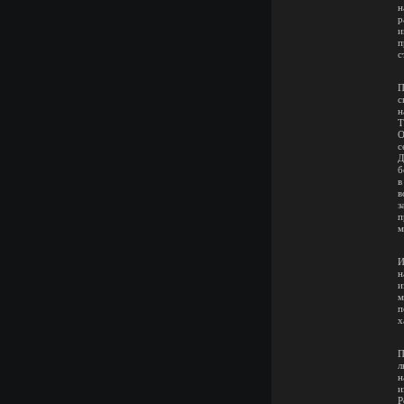
н
р
и
п
с
П
с
н
Т
О
с
Д
б
в
в
з
п
м
И
н
и
м
п
х
П
л
н
и
Р