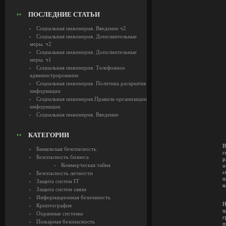
ПОСЛЕДНИЕ СТАТЬИ
Социальная инженерия. Введение ч2
Социальная инженерия. Дополнительные
меры. ч2
Социальная инженерия. Дополнительные
меры. ч1
Социальная инженерия. Телефонное
администрирование
Социальная инженерия. Политика раскрытия
информации
Социальная инженерия.Правила организации
информации
Социальная инженерия. Введение
КАТЕГОРИИ
В
Банковская безопасность
с
Безопасность бизнеса
р
Коммерческая тайна
о
с
Безопасность личности
п
Защита систем IT
н
Защита систем связи
Информационная безопаность
Н
Криптография
ц
Охранные системы
с
Пожарная безопасность
п