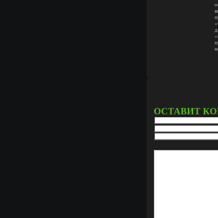
о
в
п
«
д
«
п
н
ОСТАВИТ К