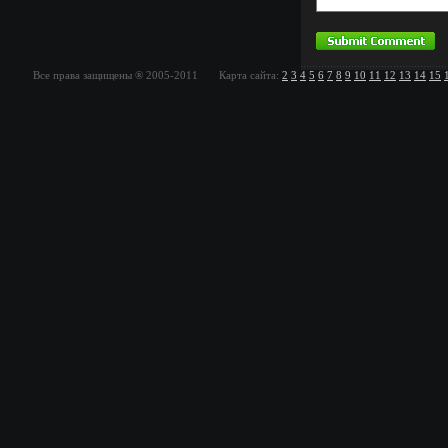
Все права защищены ® 2005-2011 Карта сайта:
2
3
4
5
6
7
8
9
10
11
12
13
14
15