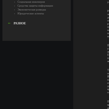
Социальная инженерия
у
Средства защиты информации
Экономическая разведка
Р
Юридические аспекты
э
д
о
РАЗНОЕ
р
п
н
п
н
П
у
ж
Г
п
ж
Т
п
И
н
а
д
к
о
П
в
а