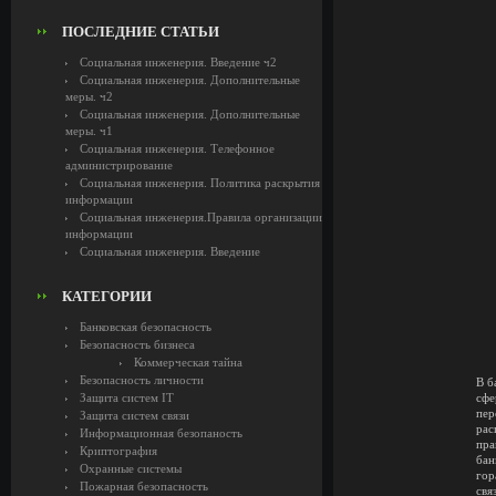
ПОСЛЕДНИЕ СТАТЬИ
Социальная инженерия. Введение ч2
Социальная инженерия. Дополнительные
меры. ч2
Социальная инженерия. Дополнительные
меры. ч1
Социальная инженерия. Телефонное
администрирование
Социальная инженерия. Политика раскрытия
информации
Социальная инженерия.Правила организации
информации
Социальная инженерия. Введение
КАТЕГОРИИ
Банковская безопасность
Безопасность бизнеса
Коммерческая тайна
Безопасность личности
В б
Защита систем IT
сфе
пер
Защита систем связи
рас
Информационная безопаность
пра
Криптография
бан
Охранные системы
гор
Пожарная безопасность
свя