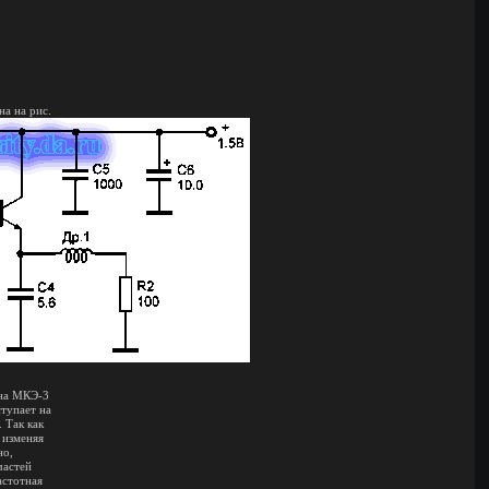
на на рис.
она МКЭ-3
тупает на
 Так как
 изменяя
но,
частей
астотная