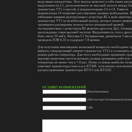
модуляция передатчика. Этот контур включает в себя также кату
индуктивности L1, расположенную по высокой частоте между ба
транзистора VT1 и массой, и конденсаторами СЗ и С4. Емкость
конденсатора С4 позволяет регулировать уровень возбуждения. 
избежание влияния шунтирующего резистора R2 в цепи эмиттера
транзистора VT1 на колебательный контур, которое может вызват
чрезмерное расширение полосы частот резонансной кривой,
последовательно с резистором R2 включен дроссель Др1, блоки
прохождение токов высокой частоты. Индуктивность этого дрос
быть около 20 мкГн. Катушка L1 бескаркасная, диаметром 3 мм 
проводом ПЭВ 0,35 и содержит 7-8 витков.
Для получения максимально возможной мощности необходимо п
выбрать генерирующий элемент (транзистор VT1) и установить 
режим работы генератора. Для этого необходимо применять тра
верхняя граничная частота которых должна превышать рабочую 
генератора не менее чем в 7-8 раз. Этому условию наиболее пол
отвечают транзисторы типа n-p-n KT368, хотя можно использова
распространенные транзисторы КТ315 или КТ3102.
ОСТАВИТ КОММЕНТАРИЙ
Имя (обязательно)
eMail (не будет публиковаться) (обяза
Сайт