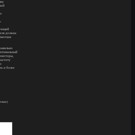
шку
зой
Во
ь
рующий
селя должна
намотана
равильно
оптимальный
нзисторы,
частоту
но
ть и более
тельно)