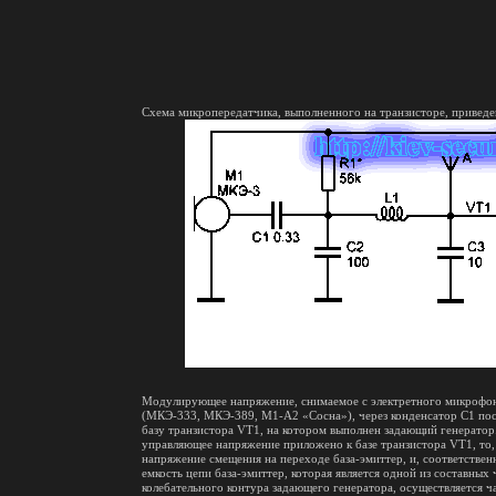
Схема микропередатчика, выполненного на транзисторе, приведе
Модулирующее напряжение, снимаемое с электретного микроф
(МКЭ-333, МКЭ-389, М1-А2 «Сосна»), через конденсатор С1 пос
базу транзистора VT1, на котором выполнен задающий генератор.
управляющее напряжение приложено к базе транзистора VT1, то,
напряжение смещения на переходе база-эмиттер, и, соответствен
емкость цепи база-эмиттер, которая является одной из составных 
колебательного контура задающего генератора, осуществляется ч