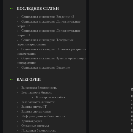
ПОСЛЕДНИЕ СТАТЬИ
Социальная инженерия. Введение ч2
Социальная инженерия. Дополнительные
меры. ч2
Социальная инженерия. Дополнительные
меры. ч1
Социальная инженерия. Телефонное
администрирование
Социальная инженерия. Политика раскрытия
информации
Социальная инженерия.Правила организации
информации
Социальная инженерия. Введение
КАТЕГОРИИ
Банковская безопасность
В
Безопасность бизнеса
П
Коммерческая тайна
х
Безопасность личности
п
Защита систем IT
с
Защита систем связи
ж
а
Информационная безопаность
п
Криптография
у
Охранные системы
Пожарная безопасность
П