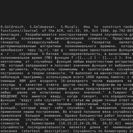
O.Goldreich,  S.Goldwasser,  S.Micali.  How  to  construct random
functions//Journal  of the ACM, vol.33, Э4, Oct 1986, pp.792-807.
Аннотация.  Разрабатывается конструктивная теория случайности для
функций,  основанная  на  вычислительной  сложности.  Представлен
генератор    псевдослучайной    функции.    Генератор    является
детерминированным  алгоритмом  полиномиального  времени,  который
преобразует  пару (g,r), где g - некоторая односторонняя функция,
а  r  -  случайная  k-битная  последовательность, в вычислимые за
полиномиальное время (ПВ) функции f :{1,..,2 } - {1,..,2 }. Эти f
неотличимы  от  случайных  функций любым вероятностным алгоритмом
ПВ, который запрашивает и получает значение функции от выбранного
им  аргумента.  Результаты  применимы  в  криптографии, случайных
построениях  и теории сложности. "Я выполнил на манчестерской ЭВМ
небольшую  программу, использующую всего 1000 единиц памяти; с ег
помощью  ЭВМ  для  входного  16-разрядного  числа  выдавала  за 2
секунды  в  качестве  ответа  другое число. Я предлагаю на основе
этих ответов разгадать программу с целью предсказания ответов для
любых   ранее  не  испытанных  входных  значений."  А.Тьюринг  1.
ВВЕДЕНИЕ  Что  имеется  ввиду,  когда  говорят,  что определгнные
функции  "ведут себя случайно"? В статье мы дадим точный ответ на
этот   вопрос.  Затем  мы  покажем  эффективный  путь  построения
функций,  которые  ведут  себя  случайно.  В  завершение  покажем
применение нашим построениям. Во второй половине века случайность
привлекала  большое  внимание. Однако большинство работ посвящено
измерению   случайности   последовательностей.  Согласно  понятию
сложности   у  Колмогорова  [10,13,22,24-26,30,  34,37,42]  мерой
случайности  последовательности  является  длина  ег  наименьшего
описания  (shortest  description). Случайность по Колмогорову это
присущее  свойство  отдельных  последовательностей.  Такой подход
неконструктивен   и   неприменим   к   генерации  псевдослучайных
последовательностей.   Отметим,   что   множество  случайцных  по
Колмогорову    последовательностей    нерекурсивно.    Интересные
обобщения    понятия    сложности   Колмогорова   рассмотрены   в
[1,19,36,38].  Здесь  последовательность  S  "случайна",  если ег
нельзя выработать программой, которая эффективна (полиномиального
времени)   и   короче   s.   Этот   подход   далгк  от  генерации
псевдослучайных  чисел. Действительно, не существует эффективного
алгоритма,   использующего   менее  k  истинно  случайных  бит  и
способного  выработать  k-битную  последовательность, случайную в
упомянутом  смысле. Недавно был предложен конструктивный подход к
случайности  последовательностей,  основанный  на  вычислительной
сложности    [8,41].    При    таком    подходе    множество    S
последовательностей      является     полиномиально     случайным
(полислучайным),  если  программы,  выполняемые за полиномиальное
время,   приводят   к  тождественным  результатам  как  в  случае
использования  элементов,  случайно  выбранных  из  S,  так и при
случайном  выборе  из  множества  всех последовательностей. Такой
подход    конструктивен    в    следующем    смысле:   существует
детерминированный  алгоритм  ПВ  такой,  что для входной k-битной
последовательности      выходом      является      поли(k)-битная
последовательность;   причгм,   если   существуют   односторонние
функции,   то   множество   всех   выходных   последовательностей
полислучайно.  В  этой  статье  мы  разрабатываем  данный подход,
предлагая   конструктивную  теорию  случайности  для  функций.  В
частности:  (1)  мы  вводим  меру  случайности  функций на основе
вычислительной   сложности:   грубо   говоря,   назовгм   функцию
полислучайной,  если  не существует такого алгоритма ПВ, который,
запрашивая  значения  функции  для выбранных им аргументов, может
отличить  вычисления,  во  время  которых  он  получает  истинные
значения  функции,  от  вычислений,  во время которых он получает
выходные  значения независимых бросков монеты. Отметим аналогию с
тестом  Тьюринга  для  определения  умственных  способностей; (2)
предполагая  существование  односторонних  функций, мы предлагаем
алгоритм   для  построения  полислучайных  функций.  Наша  работа
вызвана  нерешгнной  проблемой  в  [9]  и  [7].  Далее мы обсудим
определение   полислучайной  совокупности  -  множества  функций,
которые   легко   выбрать   и   рассчитать  и  которые  достигают
случайности по отношению к вычислению полиномиального времени. Мы
сравним  это  определение  с  ранее  рассмотренными определениями
односторонних  функций  и  криптографически  сильных  генераторов
псевдослучайных    бит   (КСБ-генераторы).   1.1.   ПОЛИСЛУЧАЙНЫЕ
СОВОКУПНОСТИ.   Пусть   Ik   означает   множество  всех  k-битных
последовательностей. Рассмотрим множество Hk всех функций из Ik в
Ik.  Отметим,  что  мощность  Hk  равна  2  .  Таким образом, для
определения  функции  в Hk требуется k*2 бит - это неосуществимая
задача  даже  при не очень больших k. Теперь предположим, что для
каждого  целого k случайно выбирается подмножество Hk Hk мощности
2  .  Пусть H обозначает совокупность {Hk}. Таким образом, каждая
функция   в   Hk  имеет  уникальный  k-битный  индекс.  Однако  с
вероятностью  1  не  существует  алгоритма  ПВ  такого,  что  при
заданном  k-битном  индексе  функции  f Hk и x Ik может вычислить
f(x).  Наша  цель  -  сделать  "случайные функции" доступными для
применений,  т.е.  построить  функции, которые легко определить и
рассчитать  и  тем не менее нельзя отличить от функций, выбранных
случайно  в  Hk.  Таким  образом,  мы  ограничиваем  себя выбором
функций  из мультимножества (multiset) Fk (чьи элементы находятся
в  Hk),  причгм совокупность F={Fk} имеет следующие свойства: (1)
Индексирование:  каждая  функция  Fk  имеет  ассоциируемый  с ней
уникальный  k-битный индекс: Fk={f |i Ik}. Таким образом, функцию
f Fk легко случайно выбрать, если можно получить k случайных бит.
(2) Вычисление полиномиального времени: существует полиномиальный
алгоритм,  который  (для  всех  k>=1)  при  вводе  индекса i Ik и
аргумента  x  Ik,  рассчитывает  f (x). (3) Псевдослучайность: не
существует   вероятностного  алгоритма,  который  выполняется  за
время,  полиномиальное  относительно  k,  и  способного  отличить
функции  в  Fk  от  функций  в Hk (точное определение см. в 3.1).
Такая    совокупность    функций   F   называется   полислучайной
совокупностью.  Грубо  говоря,  несмотря  на то, что функции в Fk
легко  выбрать  и  рассчитать,  с  точки  зрения  исследователя с
полиномиально   ограниченными   ресурсами   они   обладают  всеми
свойствами   случайно   выбираемых   в  Hk  функций.  Приведгнное
определение    весьма   конструктивно.   Мы   преобразуем   любой
КСБ-генератор  (высококачественный генератор псевдослучайных бит,
обсуждаемый  в  гл.2) в полислучайную совокупность. Было показано
(см.   2.2),  что  КСБ-генераторы  можно  построить  при  наличии
односторонних функций. 1.2. СРАВНЕНИЕ С ОДНОСТОРОННИМИ ФУНКЦИЯМИ.
Нестрого  говоря,  односторонние  функции  (ОФ)  -  это  функции,
которые  легко рассчитать, но трудно обратить для непренебрежимой
части   примеров.   Мы   строим   случайные   функции   из  любой
односторонней  функции,  что  подтверждает  громадный  потенциал,
заложенный   в  определение  ОФ.  Однако  этой  мощью  необходимо
пользоваться  осторожно. Хотя обращение ОФ весьма непредсказуемо,
это  не  означает,  что оно случайно. Действительно, все функции,
которые  сейчас  считаются односторонними удовлетворяют различным
алгебраическим  тождествам  (например,  RSA-функция  [33]  -  это
мультипликативная   перестановка;   следовательно,  при  заданном
обращении  для  x и y можно легко найти обращение для x*y). Этого
не  происходит  для  истинно случайных функций, и, фактически, не
происходит  для  функции,  случайно  выбранной  из  полислучайной
совокупности  {Fk}.  В  частности,  наше  построение скрывает все
алгебраические  тождества, которым удовлетворяет лежащая в основе
ОФ,  от  наблюдателя  с полиномиально ограниченными ресурсами. По
существу,    полислучайные    совокупности   обладают   следующим
свойством.   Случайно   выбирается  и  фиксируется  f  Fk.  Пусть
вероятностный поли(k)-временной алгоритм А запрашивает значение f
от  полиномиально  большого  (относительно k) числа аргументов по
своему  выбору:  y , y ,.., y . Пусть затем А выбирает аргумент x
(x=y  для  всех  i)  для  проверки.  Если теперь предоставить А в
случайном  порядке  два  числа,  одно из которых f(x), а другое -
случайное  k-битное  число,  он  не  сможет  решить, какое из них
является  f(x) с вероятностью, существенно превышающей 1/2. Таким
образом,  если  f  выбирается в полислучайной совокупности, то не
только нельзя найти значение f(x) при помощи значений f от других
аргументов,  но  его  даже  нельзя  распознать!  Приведгнный тест
является  полным  определением  полислучайных  совокупностей (см.
гл.4).  1.3.  СРАВНЕНИЕ  С КСБ-ГЕНЕРАТОРАМИ. В этом подразделе мы
обращаемся к проблеме моделирования вероятностных вычислений ПВ с
целью  сбережения  таких основных ресурсов, как бросания монеты и
память.   Как   мы   увидим,  при  вероятностных  вычислениях  ПВ
КСБ-генераторы позволяют сберечь бросания монеты, а полислучайные
совокупности   -   и   бросания   монеты,  и  память  (вычисления
производятся  со  случайным предсказателем). КСБ-генераторы - это
эффективные    детермининрованные    программы,    развгртывающие
(случайное)  k-битное  входное  начальное  значение  в  k -битную
выходную   (псевдослучайную)   последовательность  для  некоторой
константы  t>0.  Эти  последовательности  неотличимы  в ПВ от k -
битных  истинно  случайных  последовательностей  (см.  подробно в
2.1).   Следовательно,   мы  можем  заменить  бросания  монеты  в
вероятностном      поли(k)-вре