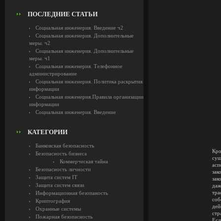
ПОСЛЕДНИЕ СТАТЬИ
Социальная инженерия. Введение ч2
Социальная инженерия. Дополнительные
меры. ч2
Социальная инженерия. Дополнительные
меры. ч1
Социальная инженерия. Телефонное
администрирование
Социальная инженерия. Политика раскрытия
информации
Социальная инженерия.Правила организации
информации
Социальная инженерия. Введение
КАТЕГОРИИ
Банковская безопасность
Кро
Безопасность бизнеса
сущ
Коммерческая тайна
асп
Безопасность личности
зак
Защита систем IT
зак
Защита систем связи
даж
тра
Информационная безопаность
соб
Криптография
дей
Охранные системы
стр
Пожарная безопасность
Есл