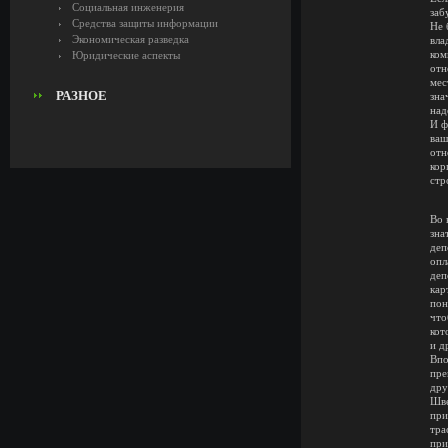
Социальная инженерия
заб
Средства защиты информации
Не 
Экономическая разведка
вла
ком
Юридические аспекты
отн
мес
РАЗНОЕ
зна
над
И ф
ваш
отн
кор
стр
Во 
зна
деп
опл
деп
кар
пон
что
кот
и д
Впо
пре
дру
Шве
при
тра
при