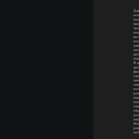
Для
исп
под
при
тра
пок
вы 
нео
адв
ано
дру
зем
И з
дру
фра
сэр
зан
так
пот
раз
пер
поя
уме
обр
дол
наш
Мэй
раз
пуб