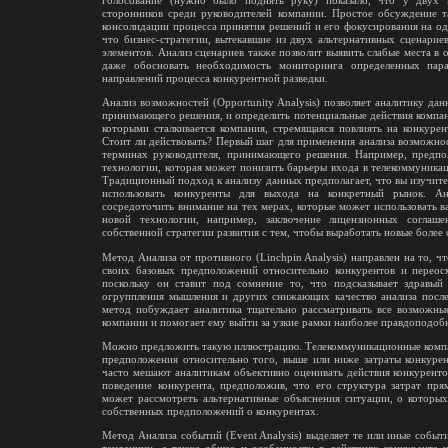
голосование (нужно было поднять руку) показало, что у двух
сторонников среди руководителей компании. Простое обсуждение т
консолидации процесса принятия решений и его фокусирования на од
что бизнес-стратегии, вытекавшие из двух альтернативных сценари
элементов. Анализ сценариев также позволит выявить слабые места в 
даже обосновать необходимость мониторинга определенных пар
направлений процесса конкурентной разведки.
Анализ возможностей (Opportunity Analysis) позволяет аналитику дан
принимающего решения, и определить потенциальные действия компани
которыми сталкивается компания, стремящаяся повлиять на конкурен
Стоит ли действовать? Первый шаг для применения анализа возможно
терминах руководителя, принимающего решения. Например, предпо
технологии, которая может понизить барьеры входа в телекоммуникац
Традиционный подход к анализу данных предполагает, что вы изучите
использовать конкуренты для выхода на конкретный рынок. А
сосредоточить внимание на тех мерах, которые может использовать в
новой технологии, например, заключение лицензионных соглаш
собственной стратегии развития с тем, чтобы выработать новые более
Метод Анализа от противного (Linchpin Analysis) направлен на то, ч
своих базовых предположений относительно конкурентов и переосм
поскольку он ставит под сомнение то, что подсказывает здравый 
огруппления мышления и других снижающих качество анализа после
метод побуждает аналитика тщательно рассматривать все возможны
компании и помогает ему выйти за узкие рамки наиболее правдоподобн
Можно предложить такую иллюстрацию. Телекоммуникационные компан
предположения относительно того, выше или ниже затраты конкуре
часто мешают аналитикам объективно оценивать действия конкурентов
поведение конкурента, предположив, что его структура затрат пр
может рассмотреть альтернативные объяснения ситуации, о которых
собственных предположений о конкурентах.
Метод Анализа событий (Event Analysis) выделяет те или иные событ
тенденции, а также общее и особенности в действиях конкурента и