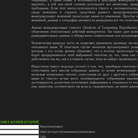
вероятно, в той или иной степени используют все аналитики, прав
требования. Если этот метод используется строго и систематическ
среде компании и служить средством раннего предупреждения,
конкурирующих компаний происходят какие-то изменения. Простая х
компаний, данные о географии активности конкурента все это отличн
Анализ конкурирующих гипотез (Analysis of Competing Hypotheses)
объяснения относительно действий конкурентов. Он также дает воз
разведывательных данных и обнаружить сомнительные или нуждающиес
Человеческая природа часто не позволяет применить проверку после
описанную выше. В типичном случае аналитик просматривает разве
которая, с его точки зрения, объясняет, что и почему происходит 
будет придерживаться этой выбранной гипотезы до тех, пока она 
действовать так же, как и в первом случае, пока не найдет правильную 
Недостаток такого подхода состоит в том, что, перебирая гипотезы 
сопоставить весь массив собранных данных со всеми возможными г
несколько возможных гипотез, сопоставляя их друг с другом и собра
какая из гипотез лучше всего подтверждается собранными надежн
достоверность различных источников информации и отказаться от тех
или, напротив, соответствует им всем и, следовательно, не имеет диаг
ТАВИТ КОММЕНТАРИЙ
Имя (обязательно)
eMail (не будет публиковаться) (обязательно)
Сайт