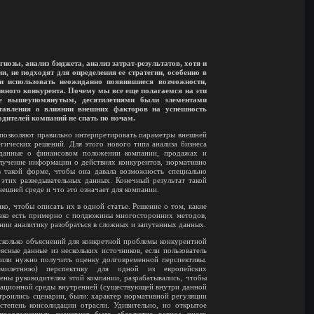
нозы, анализ бюджета, анализ затрат-результатов, хотя и
 не подходят для определения ее стратегии, особенно в
 использовать неожиданно появившиеся возможности,
ивного конкурента. Почему мы все еще полагаемся на эти
е вышеупомянутым, десятилетиями были элементами
ставления о влиянии внешних факторов на успешность
одителей компаний не спать по ночам.
 позволяют правильно интерпретировать параметры внешней
гических решений. Для этого нового типа анализа бизнеса
 данные о финансовом положении компании, продажах и
олучение информации о действиях конкурентов, нормативно
 такой форме, чтобы она давала возможность специально
этих разведывательных данных. Конечный результат такой
нешней среде и что это означает для компании.
ко, чтобы описать их в одной статье. Решение о том, какие
нако есть примерно с полдюжины многосторонних методов,
нии аналитику разобраться в сложных и запутанных данных.
есколько объяснений для конкретной проблемы конкурентной
ясные данные из нескольких источников, если пользователь
 или нужно получить оценку долговременной перспективы.
милетнюю) перспективу для одной из европейских
ены руководителям этой компании, разрабатывались, чтобы
кационной среды внутренней (существующей внутри данной
троились сценарии, были: характер нормативной регуляции
степень консолидации отрасли. Удивительно, но открытое