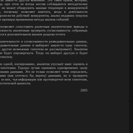
да, при этом не всегда жестко соблюдаются методические
и, он может обнаружить важные тенденции в конкурентной
 поскольку позволяет заметить, когда в деятельности
ронология действий конкурентов, анализ недавних покупок
ые примеры применения метода анализа событий.
 позволяет сопоставить различные аналитические выводы и
можность аналитикам проверить согласованность собранных
я в дополнительном анализе разделы отчета.
довательности и согласованности разведывательных данных,
дывательные данные и выбирает какую-то одну гипотезу,
(а другие возможные гипотезы не рассматривает). Аналитик
не будет опровергнута. Тогда он выберет другую и будет
гипотезу.
по одной, изолированно, аналитик упускает шанс оценить и
ипотезами. Гораздо лучше оценивать одновременно сразу
нными данными. Это не только позволяет четко определить,
ыми (как хотелось бы верить) данными, но и проверить
 из них, чья информация или противоречит всем гипотезам,
ностической ценности.
2005