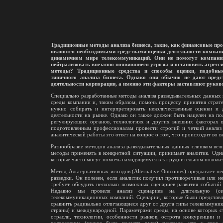
Традиционные методы анализа бизнеса, такие, как финансовые прог
являются необходимыми средствами оценки деятельности компании,
динамичном мире телекоммуникаций. Они не помогут компании
нейтрализовать внезапно появившиеся угрозы и остановить агресс
методы? Традиционные средства и способы оценки, подобны
типичного анализа бизнеса. Однако они обычно не дают пред
деятельности корпорации, а именно эти факторы заставляют руков
Специально разработанные методы анализа разведывательных данных
среды компании и, таким образом, помочь процессу принятия страте
нужно собирать и интерпретировать неколичественные оценки и
деятельности на рынке. Однако он также должен быть нацелен на п
регулирующих органов, технологиях и других внешних факторах в
подготовленным профессионалам провести строгий и четкий анализ 
аналитической работы это ответ на вопрос о том, что происходит во в
Разнообразие методов анализа разведывательных данных слишком вели
методы применять в конкретной ситуации, принимает аналитик. Од
которые часто могут помочь находящемуся в затруднительном положе
Метод Альтернативных исходов (Alternative Outcomes) предлагает н
разведки. Он полезен, если аналитик получил противоречивые или не
требует обсудить несколько возможных сценариев развития событий
Недавно мы провели анализ сценариев на длительную (се
телекоммуникационных компаний. Сценарии, которые были представл
сравнить радикально отличающиеся друг от друга типы телекоммуни
страны) и международной. Параметрами среды, на основе которых с
отрасли, технологии, особенности рынков, острота конкуренции и 