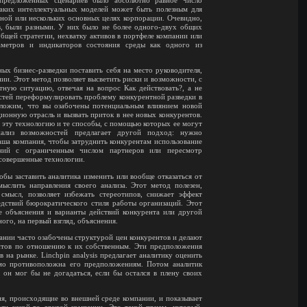
 предложенных сценариев было абсолютно равное число
аких интеллектуальных моделей может быть полезным для
ной или нескольких основных целях корпорации. Очевидно,
ев, были разными. У них было не более одного-двух общих
общей стратегии, нехватку активов в портфеле компании или
аметров и индикаторов состояния среды как одного из
ных бизнес-разведки поставить себя на место руководителя,
и. Этот метод позволяет высветить риски и возможности, с
тную ситуацию, отвечая на вопрос Как действовать?, а не
стей переформулировать проблему конкурентной разведки в
ложим, что вы озабочены потенциальным влиянием новой
ионную отрасль и вызвать приток в нее новых конкурентов.
 эту технологию и те способы, с помощью которых ее могут
нализ возможностей предлагает другой подход: нужно
аша компания, чтобы затруднить конкурентам использование
ений с ограниченным числом партнеров или пересмотр
 совершенные технологии.
тобы заставить аналитика изменить или вообще отказаться от
ыслить направления своего анализа. Этот метод полезен,
смысл, позволяет избежать стереотипов, снижает эффект
дствий бюрократического стиля работы организаций. Этот
е объяснения и варианты действий конкурента или другой
ого, на первый взгляд, объяснения.
ии часто озабочены структурой цен конкурентов и делают
нтов по отношению к их собственным. Эти предположения
 на рынке. Linchpin analysis предлагает аналитику оценить
ямо противоположна его предположениям. Потом аналитик
 он мог бы не догадаться, если бы остался в плену своих
ия, происходящие во внешней среде компании, и показывает
ли какой-то другой компании. Это такой прием, который,