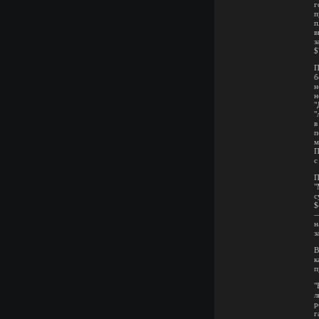
г
п
п
в
з
$
П
б
н
н
"
"
в
п
м
П
с
П
"
с
$
—
н
з
В
к
п
"
л
р
г