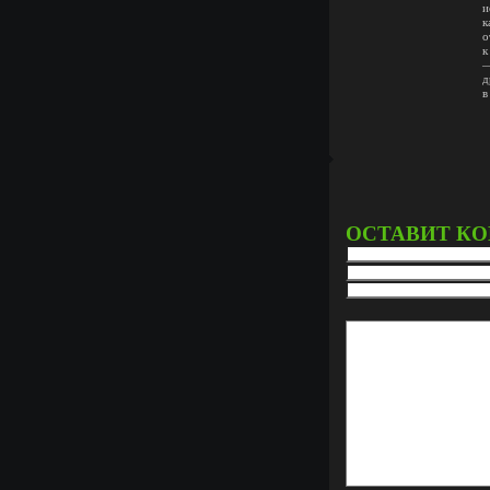
и
к
о
к
—
д
в
ОСТАВИТ К