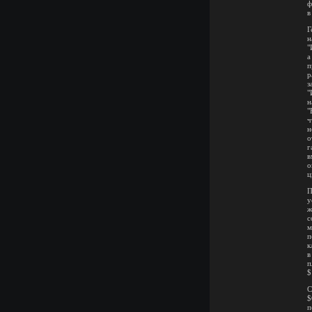
ф
в
Г
н
"
а
п
р
з
"
н
"
ч
н
о
г
в
о
ц
П
у
ж
с
м
п
к
в
п
$
С
$
п