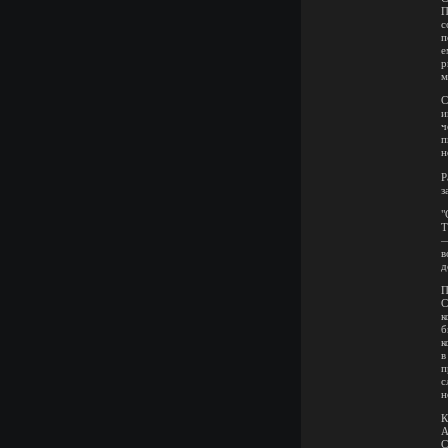
П
с
п
е
р
м
С
и
ч
п
н
Р
з
"
Т
—
в
д
П
С
к
б
к
в
п
с
н
К
А
С