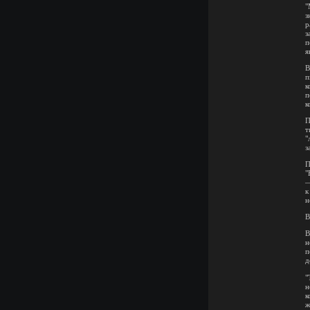
"
з
р
з
п
я
В
п
к
п
к
П
т
"
з
П
"
—
к
н
В
В
н
п
д
"
н
к
ж