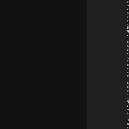
т
ж
н
т
х
р
д
Н
Ч
н
П
К
д
н
д
х
и
н
п
п
П
г
с
с
ч
Ч
р
ж
б
"
к
н