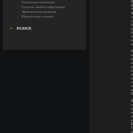
В
Социальная инженерия
Н
Средства защиты информации
"
Экономическая разведка
В
Юридические аспекты
ч
э
М
РАЗНОЕ
н
б
т
с
н
П
и
к
н
р
и
а
н
с
и
а
П
К
г
п
м
т
в
П
Т
ц