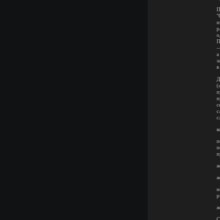
П
"
и
р
о
П
—
а
з
в
Д
(
п
п
с
с
с
к
п
п
п
ж
ж
н
р
ж
С