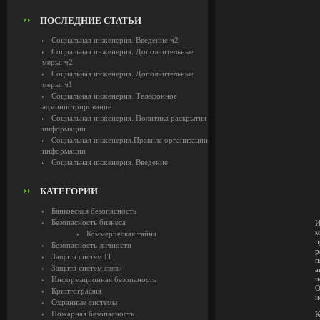
ПОСЛЕДНИЕ СТАТЬИ
Социальная инженерия. Введение ч2
Социальная инженерия. Дополнительные
меры. ч2
Социальная инженерия. Дополнительные
меры. ч1
Социальная инженерия. Телефонное
администрирование
Социальная инженерия. Политика раскрытия
информации
Социальная инженерия.Правила организации
информации
Социальная инженерия. Введение
КАТЕГОРИИ
Банковская безопасность
Безопасность бизнеса
И
м
Коммерческая тайна
п
Безопасность личности
р
Защита систем IT
п
Защита систем связи
а
и
Информационная безопаность
О
Криптография
и
Охранные системы
Пожарная безопасность
К