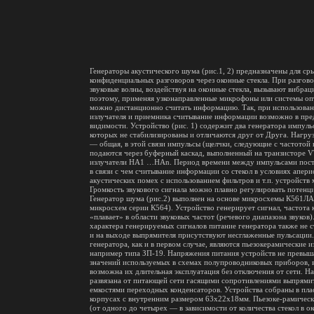
Генераторы акустического шума (рис.1, 2) предназначены для с
конфиденциальных разговоров через оконные стекла. При разгов
звуковые волны, воздействуя на оконные стекла, вызывают вибра
поэтому, применяя узконаправленные микрофоны или системы оп
можно дистанционно считать информацию. Так, при использован
излучателя и приемника считывание информации возможно в пре
видимости. Устройство (рис. 1) содержит два генератора импуль
которых не стабилизированы и отличаются друг от Друга. Нагру
— общая, в этой связи импульсы (щелчки, следующие с частотой 
подаются через буферный каскад, выполненный на транзисторе V
излучатели НА1 …НАn. Период времени между импульсами пост
в связи с чем считывание информации со стекол в условиях апер
акустических помех с использованием фильтров и т.п. устройств
Громкость звукового сигнала можно плавно регулировать потенц
Генератор шума (рис.2) выполнен на основе микросхемы К561Л
микросхем серии К564). Устройство генерирует сигнал, частота 
«плавает» в области звуковых частот (речевого диапазона звуков
характера генерируемых сигналов питание генератора также не 
и на выходе выпрямителя присутствуют несглаженные пульсации
генератора, как и в первом случае, являются пьезокерамические и
например типа ЗП-19. Напряжения питания устройств не превы
значений используемых в схемах полупроводниковых приборов, в
возможна их длительная эксплуатация без отключения от сети. Н
развязана от питающей сети гасящими сопротивлениями выпрями
емкостями переходных конденсаторов. Устройства собраны в пл
корпусах с внутренним размером 63х22х18мм. Пьезоке-рамическ
(от одного до четырех — в зависимости от количества стекол в о