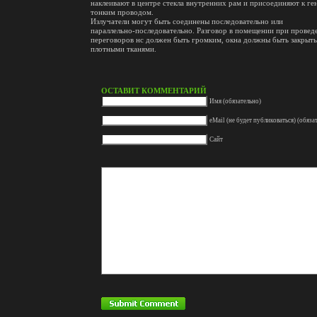
наклеивают в центре стекла внутренних рам и присоединяют к г
тонким проводом.
Излучатели могут быть соединены последовательно или
параллельно-последовательно. Разговор в помещении при провед
переговоров нс должен быть громким, окна должны быть закрыт
плотными тканями.
ОСТАВИТ КОММЕНТАРИЙ
Имя (обязательно)
eMail (не будет публиковаться) (обяза
Сайт