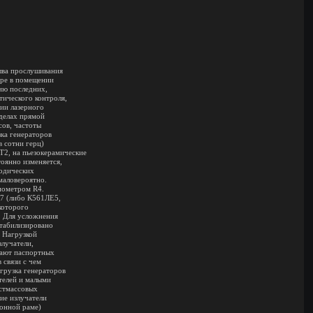
рыва прослушивания
оре в помещении
цию последних,
тического контроля,
ии лазерного
делах прямой
сов, частоты
зка генераторов
в сотни герц)
T2, на пьезокерамические
оянно изменяется,
иодических
 маловероятно.
иометром R4.
А7 (либо К561ЛЕ5,
которого
). Для усложнения
стабилизировано
. Нагрузкой
злучатели,
шают паспортных
 связи с чем
агрузка генераторов
телей и малыми
астмассовых
ие излучатели
конной раме)