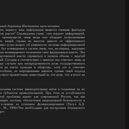
льный директор Института прав человека
ать первого века информация является главным фактором
м власти? Справедливы слова: «кто владеет информацией,
их преимуществ, лишь когда оно обладает полноценными
ть нашей страны во многом зависит от эффективного
вил остро вопрос об уязвимости системы информационной
 без телевидения и систем связи, что, во-первых, нарушает
ьно незащищенное положение саму федеральную власть. Эти
рственной власти справиться в полном объеме с задачей
. Сегодня в соответствии с законом она отвечает лишь за
ых случаев при неопределенности роли государственного
ся на плечи граждан и общества, хотя это и отвечает
особами, не запрещенными законом, однако такой подход
ствует привлечению инвестиций на эти цели, что в итоге не
ходима система законодательных актов и созданных на их
ов субъектов правоотношений. При этом ее устойчивость
этой проблемы важно для современной России, так как
яющих системы обеспечения национальной безопасности в
 условиях ее успешное функционирование (Урсул А.Д.
 М., 1990).Что необходимо для построения безопасного
дач: