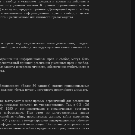
в и свобод с указанием пределов и сроков их действия в
конституционным законом. К прямым ограничениям прав и
. 29) все случаи, предусмотренные «Декларацией прав и свобод
а использование информационных прав и свобод с целью
ого и религиозного или языкового превосходства.
о права над национальным законодательством, следует
ений прав и свобод с последующим внесением изменений в
 ограничения информационных прав и свобод могут быть
зрешительный принцип реализации указанных прав и свобод.
ля защиты интересов личности, обеспечения стабильности в
тва.
езопасности (более 80 законов) выявил принципиальные
, наличие «белых пятен», неточность понятийного аппарата.
орые выступают в виде прямых ограничений для реализации
ь несколько попыток их упорядочивания. Так, в ФЗ «Об
10) 1995 г. вся информация с ограниченным доступом
ную информацию. При этом из многочисленных видов
емейная тайны, персональные данные, тайна переписки,
ФЗ «Об участии в международном информационном обмене»
в конфиденциальной информации. Эта путаница сохраняется во
храняемые законом тайны» предполагают продолжение списка