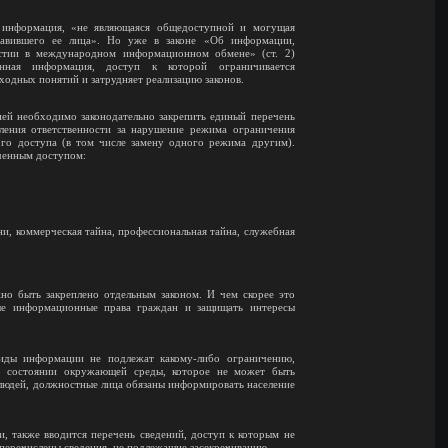
 информация, «не являющаяся общедоступной и могущая
тавившего ее лица». Но уже в законе «Об информации,
астии в международном информационном обмене» (ст. 2)
анная информация, доступ к которой ограничивается
ходных понятий и затрудняет реализацию законов.
ей необходимо законодательно закрепить единый перечень
ления ответственности за нарушение режима ограничения
го доступа (в том числе замену одного режима другим).
ченным доступом:
и, коммерческая тайна, профессиональная тайна, служебная
но быть закреплено отдельным законом. И чем скорее это
ные информационные права граждан и защищать интересы
иды информации не подлежат какому-либо ограничению,
о состоянии окружающей среды, которое не может быть
 людей, должностные лица обязаны информировать население
, также вводится перечень сведений, доступ к которым не
» перечислены сведения, не подлежащие засекречиванию.