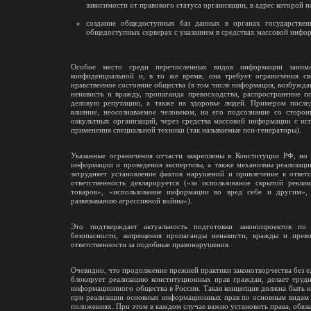
зависимости от правового статуса организации, в адрес которой н
создание общедоступных баз данных в органах государствен
общедоступных серверах с указанием в средствах массовой инфо
Особое место среди перечисленных видов информации заним
конфиденциальной и, в то же время, она требует ограничения св
нравственное состояние общества (в том числе информация, возбужд
ненависть и вражду, пропаганда превосходства, распространение по
деловую репутацию, а также на здоровье людей. Примером послед
влияние, неосознаваемое человеком, на его подсознание со сторо
оккультных организаций, через средства массовой информации с ис
применения специальной техники (так называемые пси-генераторы).
Указанные ограничения отчасти закреплены в Конституции РФ, но 
информации и проведения экспертизы, а также механизмы реализаци
затрудняет установление фактов нарушений и привлечение к ответс
ответственность декларируется («за использование скрытой рекл
товаров», «использование информации во вред себе и другим»,
развязыванию агрессивной войны»).
Это подтверждает актуальность подготовки законопроектов по
безопасности, запрещения пропаганды ненависти, вражды и прево
ответственности за подобные правонарушения.
Очевидно, что продолжение прежней практики законотворчества без 
блокирует реализацию конституционных прав граждан, делает труд
информационного общества в России. Такая концепция должна быть 
при реализации основных информационных прав по основным видам 
положениях. При этом в каждом случае важно установить права, обяз