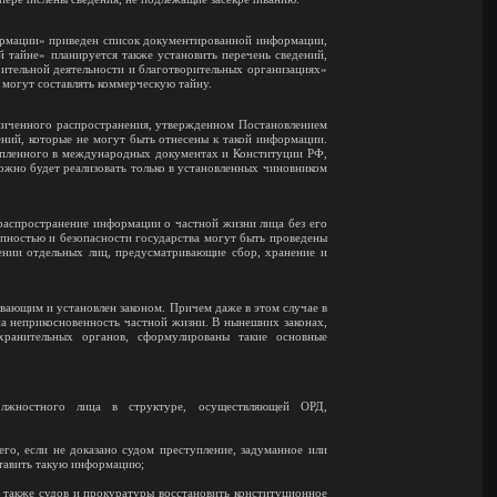
формации» приведен список документированной информации,
й тайне» планируется также установить перечень сведений,
орительной деятельности и благотворительных организациях»
не могут составлять коммерческую тайну.
иченного распространения, утвержденном Постановлением
ений, которые не могут быть отнесены к такой информации.
репленного в международных документах и Конституции РФ,
жно будет реализовать только в установленных чиновником
 распространение информации о частной жизни лица без его
тупностью и безопасности государства могут быть проведены
ении отдельных лиц, предусматривающие сбор, хранение и
вающим и установлен законом. Причем даже в этом случае в
а неприкосновенность частной жизни. В нынешних законах,
хранительных органов, сформулированы такие основные
олжностного лица в структуре, осуществляющей ОРД,
го, если не доказано судом преступление, задуманное или
ставить такую информацию;
 также судов и прокуратуры восстановить конституционное