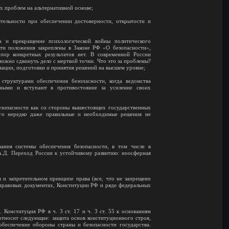
 проблем на альтернативной основе;
тельности при обеспечении достоверности, открытости и
а и прекращение психологической войны политического
ти положения закреплены в Законе РФ «О безопасности»,
пор конкретных результатов нет. В современной России
можно сдвинуть дело с мертвой точки. Что это за проблемы?
мации, подготовки и принятия решений на высшем уровне;
труктурами обеспечения безопасности, когда ведомства
нными и вступают в противостояние за усиление своих
езопасности как со стороны вышестоящих государственных
его нередко даже правильные и необходимые решения не
ания системы обеспечения безопасности, в том числе в
А.Д. Переход России к устойчивому развитию: ноосферная
и запретительном принципе права (все, что не запрещено
правовых документах, Конституции РФ и ряде федеральных
Конституция РФ в ч. 3 ст. 17 и ч. 3 ст. 55 к основаниям
тносит следующие: защита основ конституционного строя,
 обеспечение обороны страны и безопасности государства.