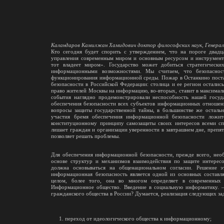
Каландаров Камилжан Хамидович доктор философских наук, Генера
Кто сегодня будет спорить с утверждением, что на пороге двадц
управления современным миром и основным ресурсом и инструменто
тот владеет миром». Государство может добиться стратегическ
информационными возможностями. Мы считаем, что безопаснос
функционирования информационной среды. Пожар в Останкино поста
безопасности в Российской Федерации: столица и ее регион остались
право жителей Москвы на информацию, во-вторых, ставит в максимал
события наглядно продемонстрировали неспособность нашей госуда
обеспечения безопасности всех субъектов информационных отношений
вопросы защиты государственной тайны, в большинстве же остальн
участия бремя обеспечения информационной безопасности ложит
конституционному принципу самозащиты своих интересов всеми сп
лишает граждан и организации уверенности в завтрашнем дне, препят
позволяет решать проблемы.
Для обеспечения информационной безопасности, прежде всего, необ
основе структур и механизмов взаимодействия по защите интерес
должна основываться на общенациональном согласии. Решение 
информационная безопасность является одной из основных составл
целом, более того, она во многом определяет в современных
Информационное общество. Введение в социальную информатику. —
гражданского общества в России? Думается, реализация следующих за
переход от идеологического общества к информационному;