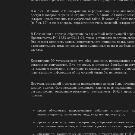
В п. 3 ст. 10 Закона «Об информации, информатизации и защите ин
доступ к которой запрещено ограничивать. В Законе «О коммерческо
которые нельзя относить к коммерческой тайне. В законе «О благотв
(п. 7 ст. 19), в свою очередь, определен перечень сведений, которые 
В Положении о порядке обращения со служебной информацией огран
Правительства РФ 1233 от 03.11.94, также установлен перечень свед
Это создает опасность замены запретительного принципа права, зак
разрешительным, когда основные информационные права и свободы мо
случаях.
Конституция РФ устанавливает, что сбор, хранение, использование и
согласия не допускаются. В то же время, в интересах борьбы с прес
на законном основании оперативно-розыскные мероприятия в отнош
использование информации об их частной жизни без их согласия.
Перечень оснований и случаев их использования должен быть исчерпы
законах должны быть заложены механизмы защиты прав гражданина н
регулирующих оперативно-розыскную деятельность (ОРД) правоо
правила:
право обжаловать неправомерные действия конкретного д
вышестоящему должностному лицу, в суд или прокуратуру;
право лица на получение информации, собранной в отношении е
совершенное этим лицом, и обязанность должностных лиц предо
обязанность должностных лиц структур, осуществляющих ОРД, а