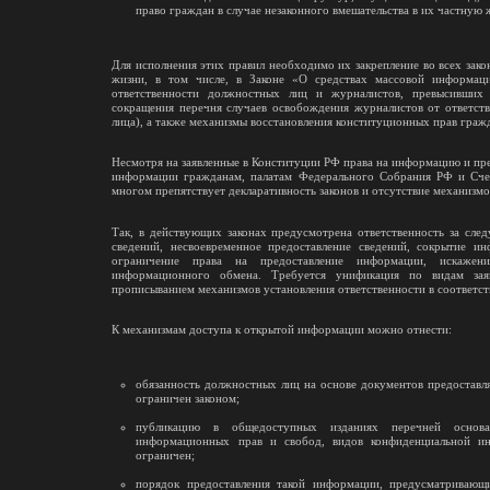
право граждан в случае незаконного вмешательства в их частную 
Для исполнения этих правил необходимо их закрепление во всех зак
жизни, в том числе, в Законе «О средствах массовой информации
ответственности должностных лиц и журналистов, превысивших
сокращения перечня случаев освобождения журналистов от ответст
лица), а также механизмы восстановления конституционных прав граж
Несмотря на заявленные в Конституции РФ права на информацию и пр
информации гражданам, палатам Федерального Собрания РФ и Счетн
многом препятствует декларативность законов и отсутствие механизм
Так, в действующих законах предусмотрена ответственность за сле
сведений, несвоевременное предоставление сведений, сокрытие и
ограничение права на предоставление информации, искажен
информационного обмена. Требуется унификация по видам зая
прописыванием механизмов установления ответственности в соответс
К механизмам доступа к открытой информации можно отнести:
обязанность должностных лиц на основе документов предоставл
ограничен законом;
публикацию в общедоступных изданиях перечней основа
информационных прав и свобод, видов конфиденциальной и
ограничен;
порядок предоставления такой информации, предусматривающ