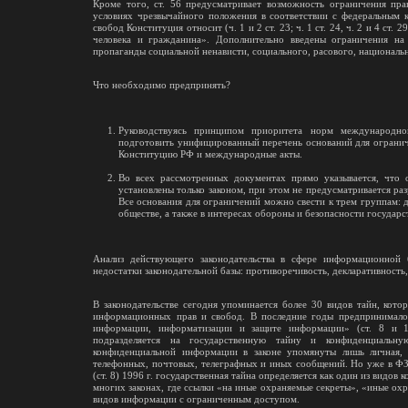
Кроме того, ст. 56 предусматривает возможность ограничения пра
условиях чрезвычайного положения в соответствии с федеральным 
свобод Конституция относит (ч. 1 и 2 ст. 23; ч. 1 ст. 24, ч. 2 и 4 ст
человека и гражданина». Дополнительно введены ограничения н
пропаганды социальной ненависти, социального, расового, национальн
Что необходимо предпринять?
Руководствуясь принципом приоритета норм международног
подготовить унифицированный перечень оснований для огранич
Конституцию РФ и международные акты.
Во всех рассмотренных документах прямо указывается, что
установлены только законом, при этом не предусматривается ра
Все основания для ограничений можно свести к трем группам: д
обществе, а также в интересах обороны и безопасности государс
Анализ действующего законодательства в сфере информационной б
недостатки законодательной базы: противоречивость, декларативность
В законодательстве сегодня упоминается более 30 видов тайн, кот
информационных прав и свобод. В последние годы предпринималос
информации, информатизации и защите информации» (ст. 8 и 
подразделяется на государственную тайну и конфиденциаль
конфиденциальной информации в законе упомянуты лишь личная, с
телефонных, почтовых, телеграфных и иных сообщений. Но уже в 
(ст. 8) 1996 г. государственная тайна определяется как один из видо
многих законах, где ссылки «на иные охраняемые секреты», «иные о
видов информации с ограниченным доступом.