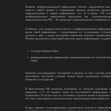
Понятие конфиденциальной информации обычно определяется как
нанести ущерб правам и охраняемым законом интересам предос
информатизации и защите информации» (ст. 2) и законе «Об уч
конфиденциальная информация определена как «документиров
законодательством РФ». Это приводит к произвольному толкованию ис
Очевидно, для упорядочения работы с конфиденциальной информаци
видов такой информации с определением их соотношения, установ
доступа к ней, а также механизмы изменения режимов ограниченно
Можно предложить следующий перечень видов информации с ограни
государственная тайна;
конфиденциальная информация: неприкосновенность частной жизн
тайна.
Правовое регулирование отношений в каждом из этих случаев долж
произойдет, тем более успешно можно будет реализовать основ
общества и государства.
В Конституции РФ заложены основания, по которым отдельные в
например, в ст. 42 указано право на достоверную информацию 
ограничено. В случае если это состояние угрожает жизни и здоровью
об этом, в противном случае наступает юридическая ответственность.
В ряде законов, устанавливающих ограничения доступа к информации
может быть ограничен. Так, в ст. 7 Закона «О государственной тайне