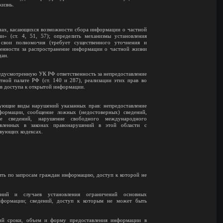
жизнь.
онах, касающихся возможности сбора информации о частной
» (ст. 4, 51, 57); определить механизмы установления
 свои полномочия (требует существенного уточнения и
венности за распространение информации о частной жизни
дан.
едусмотренную УК РФ ответственность за непредоставление
ой палате РФ (ст. 140 и 287), реализации этих прав во
ов доступа к открытой информации.
дующие виды нарушений указанных прав: непредоставление
нформации, сообщение ложных (недостоверных) сведений,
ие сведений, нарушение свободного международного
вленных в законах правонарушений в этой области с
твующих кодексах.
ять по запросам граждан информацию, доступ к которой не
ний и случаев установления ограничений основных
нформации; сведений, доступ к которым не может быть
ий сроки, объем и форму предоставления информации в