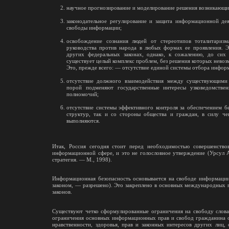
научное прогнозирование и моделирование решения возникающих
законодательное регулирование и защита информационной дея
свободы информации;
освобождение сознания людей от стереотипов тоталитаризм
руководства против народа в любых формах ее проявления. Э
других федеральных законах, однако, к сожалению, до сих 
существует целый комплекс проблем, без решения которых невоз
Это, прежде всего: — отсутствие единой системы отбора инфор
отсутствие должного взаимодействия между существующими с
порой подменяют государственные интересы узковедомстве
полномочий;
отсутствие системы эффективного контроля за обеспечением б
структур, так и со стороны общества и граждан, в силу ч
выполняются.
Итак, Россия сегодня стоит перед необходимостью совершенствов
информационной сфере, и это не голословное утверждение (Урсул 
стратегия. — М., 1998).
Информационная безопасность основывается на свободе информации 
законом, — разрешено). Это закреплено в основных международных 
законов.
Существуют четко сформулированные ограничения на свободу слова. 
ограничения основных информационных прав и свобод гражданина о
нравственности, здоровья, прав и законных интересов других лиц,