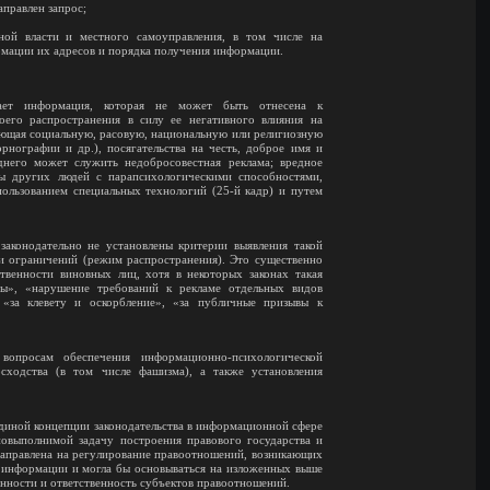
аправлен запрос;
ной власти и местного самоуправления, в том числе на
рмации их адресов и порядка получения информации.
ает информация, которая не может быть отнесена к
оего распространения в силу ее негативного влияния на
ающая социальную, расовую, национальную или религиозную
рнографии и др.), посягательства на честь, доброе имя и
него может служить недобросовестная реклама; вредное
ны других людей с парапсихологическими способностями,
пользованием специальных технологий (25-й кадр) и путем
законодательно не установлены критерии выявления такой
и ограничений (режим распространения). Это существенно
твенности виновных лиц, хотя в некоторых законах такая
амы», «нарушение требований к рекламе отдельных видов
 «за клевету и оскорбление», «за публичные призывы к
 вопросам обеспечения информационно-психологической
сходства (в том числе фашизма), а также установления
единой концепции законодательства в информационной сфере
новыполнимой задачу построения правового государства и
направлена на регулирование правоотношений, возникающих
информации и могла бы основываться на изложенных выше
анности и ответственность субъектов правоотношений.