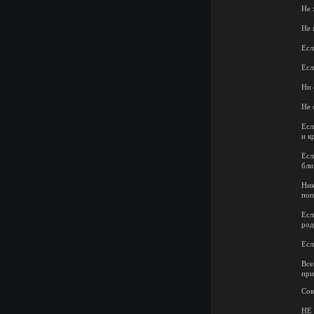
Не 
Не 
Есл
Есл
Ни 
Не 
Есл
и к
Есл
бли
Ник
поп
Есл
род
Есл
Все
при
Сов
НЕ 