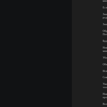
кни
Есл
Зна
род
Зна
Обр
Поп
Буд
Ник
мни
Убе
Объ
Исп
Сов
Ува
что
Ник
про
Все