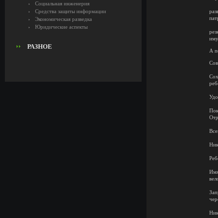
Социальная инженерия
Средства защиты информации
раз
пат
Экономическая разведка
Юридические аспекты
рез
иму
РАЗНОЕ
А п
Сов
Сох
реб
Удо
Пок
Отр
Все
Ник
Реб
Имя
вел
Зап
чер
Ник