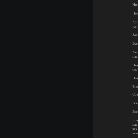
Ник
Ник
Кри
идт
Зап
Все
Зап
пар
Ник
слу
Пом
В с
Сов
Все
Все
Есл
пло
как
как