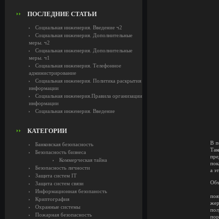
ПОСЛЕДНИЕ СТАТЬИ
Социальная инженерия. Введение ч2
Социальная инженерия. Дополнительные
меры. ч2
Социальная инженерия. Дополнительные
меры. ч1
Социальная инженерия. Телефонное
администрирование
Социальная инженерия. Политика раскрытия
информации
Социальная инженерия.Правила организации
информации
Социальная инженерия. Введение
КАТЕГОРИИ
В п
Банковская безопасность
Так
Безопасность бизнеса
пре
Коммерческая тайна
пок
Безопасность личности
а э
Защита систем IT
Объ
Защита систем связи
Информационная безопаность
поя
Криптография
жер
Охранные системы
пол
Пожарная безопасность
пор