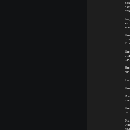
док
ока
пор
Буд
ты 
кот
Ник
ост
Есл
Ник
они
нач
Ни
АВ
Гул
Ник
Все
изм
Ник
это
Буд
вст
пол