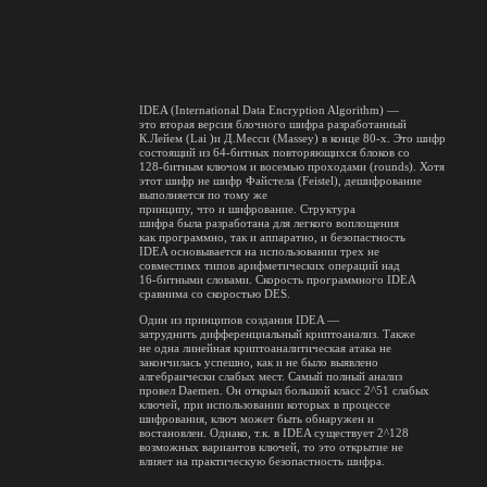
IDEA (International Data Encryption Algorithm) —
это вторая версия блочного шифра разработанный
К.Лейем (Lai )и Д.Месси (Massey) в конце 80-х. Это шифр
состоящий из 64-битных повторяющихся блоков со
128-битным ключом и восемью проходами (rounds). Хотя
этот шифр не шифр Файстела (Feistel), дешифрование
выполняется по тому же
принципу, что и шифрование. Структура
шифра была разработана для легкого воплощения
как программно, так и аппаратно, и безопастность
IDEA основывается на использовании трех не
совместимх типов арифметических операций над
16-битными словами. Скорость программного IDEA
сравнима со скоростью DES.
Один из принципов создания IDEA —
затруднить дифференциальный криптоанализ. Также
не одна линейная криптоаналитическая атака не
закончилась успешно, как и не было выявлено
алгебраически слабых мест. Самый полный анализ
провел Daemen. Он открыл большой класс 2^51 слабых
ключей, при использовании которых в процессе
шифрования, ключ может быть обнаружен и
востановлен. Однако, т.к. в IDEA существует 2^128
возможных вариантов ключей, то это открытие не
влияет на практическую безопастность шифра.