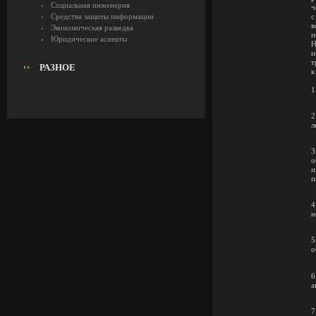
Социальная инженерия
ч
Средства защиты информации
с
в
Экономическая разведка
п
Юридические аспекты
Н
и
т
РАЗНОЕ
к
1
2
л
3
о
и
п
4
н
5
о
6
а
7