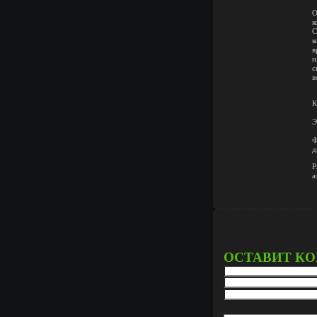
О
к
С
к
в
и
с
в
К
Э
Ф
д
P
а
ОСТАВИТ К