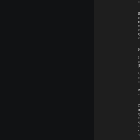
с
В
в
т
с
и
т
н
Б
З
и
(
З
п
с
В
п
О
м
г
к
п
х
с