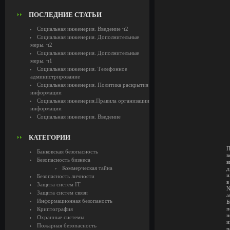
ПОСЛЕДНИЕ СТАТЬИ
Социальная инженерия. Введение ч2
Социальная инженерия. Дополнительные
меры. ч2
Социальная инженерия. Дополнительные
меры. ч1
Социальная инженерия. Телефонное
администрирование
Социальная инженерия. Политика раскрытия
информации
Социальная инженерия.Правила организации
информации
Социальная инженерия. Введение
КАТЕГОРИИ
П
Банковская безопасность
в
Безопасность бизнеса
в
Коммерческая тайна
д
и
Безопасность личности
в
Защита систем IT
N
Защита систем связи
а
Информационная безопаность
Б
п
Криптография
н
Охранные системы
и
Пожарная безопасность
р