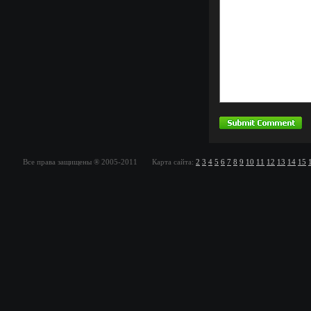
Все права защищены ® 2005-2011 Карта сайта:
2
3
4
5
6
7
8
9
10
11
12
13
14
15