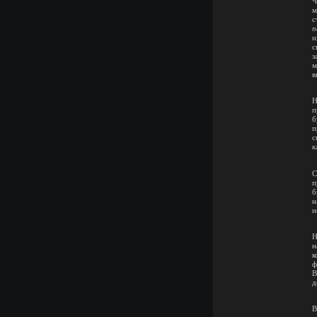
Ч
м
с
п
и
с
з
м
в
Н
п
б
п
с
к
С
п
б
н
и
Н
н
к
ф
В
д
В