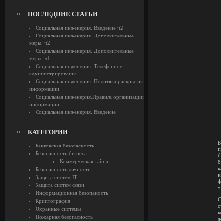
ПОСЛЕДНИЕ СТАТЬИ
Социальная инженерия. Введение ч2
Социальная инженерия. Дополнительные
меры. ч2
Социальная инженерия. Дополнительные
меры. ч1
Социальная инженерия. Телефонное
администрирование
Социальная инженерия. Политика раскрытия
информации
Социальная инженерия.Правила организации
информации
Социальная инженерия. Введение
КАТЕГОРИИ
Б
Банковская безопасность
п
Безопасность бизнеса
б
Коммерческая тайна
б
к
Безопасность личности
н
Защита систем IT
ф
Защита систем связи
ч
Информационная безопаность
С
Криптография
Охранные системы
к
Пожарная безопасность
ж