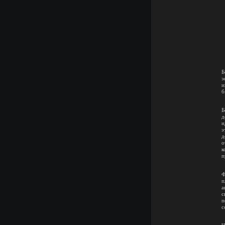
Б
э
и
б
Б
д
и
э
д
о
к
п
Ф
п
а
с
п
с