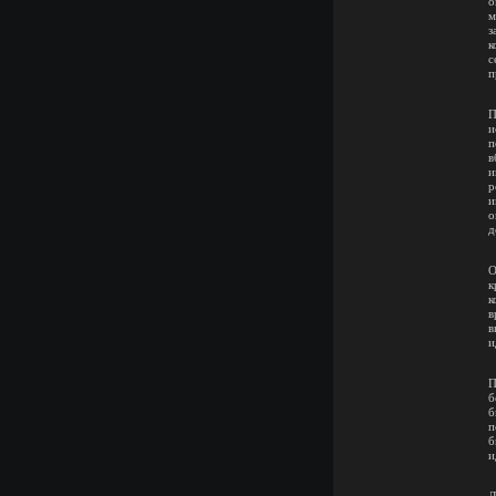
о
м
з
к
с
п
П
и
п
в
и
р
и
о
д
О
к
к
в
в
и
П
б
б
п
б
и