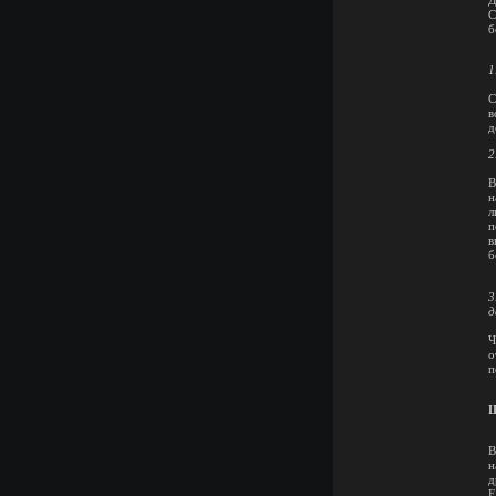
Д
C
б
1
С
в
д
2
В
н
л
п
в
б
3
д
Ч
о
п
Ш
В
н
д
Е