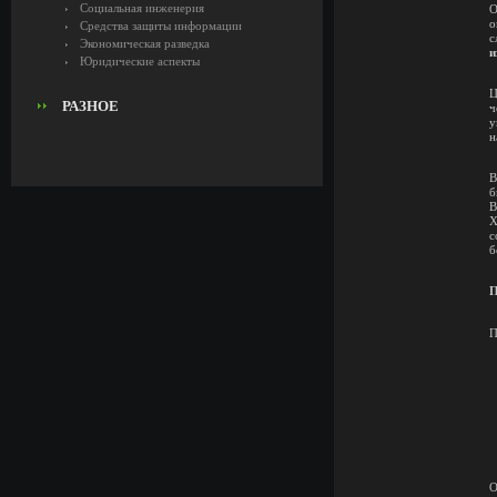
Социальная инженерия
О
о
Средства защиты информации
с
Экономическая разведка
и
Юридические аспекты
Ц
РАЗНОЕ
ч
у
н
В
б
В
X
с
б
П
П
О