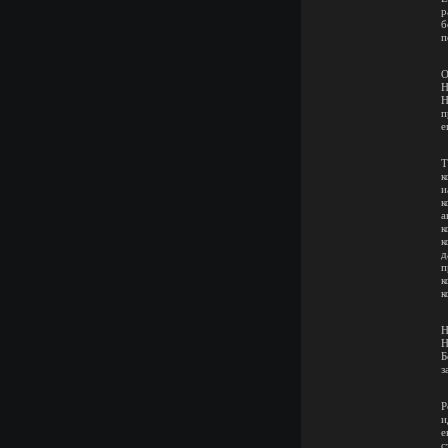
р
б
п
О
Н
Н
п
е
Т
к
и
к
а
к
к
д
п
к
к
Н
Н
Б
з
Р
и
е
с