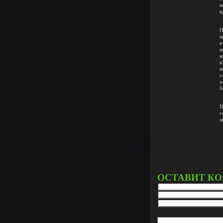
я
в
Н
в
в
к
к
в
в
с
п
б
В
г
в
ОСТАВИТ К