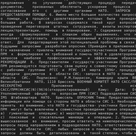
предложения    по   улучшению   действующих   процедур   передач
документов,    призванных   обеспечить   ускорение   процесса   
согласование   его   с   другими   органами   НАТО.   ЗАПРОСЫ   
ПРЕДОСТАВЛЕНИИ ПОМОЩИ. 6. Имело место большое количество запросо
о  помощи,  в  процессе  удовлетворения  которых  была  проведен
большая  работа.  В  запросах  содержался  такой  круг  вопросов
проведение  переговоров  штатных  сотрудников,  визиты экспертов
лекции/презентации,  помощь  в планироваии. 7. Содержание запрос
иногда   сформулировано   в  слишком  общих  выражениях,  что  н
позволяет  подготовить  хорошо спланированный и структурированны
ответ.  Для  предотвращения этой потенциальной проблемы в связи 
будущими  запросами  разработан опросник (Приведен в приложении)
Его назначение - привлечь внимание государствучастников Программ
ПРМ  к  формулировке их требований и помочь НАТО в удовлетрорени
запросов   наиболее   профессиональным   и  эффективным  образом
РЕКОМЕНДАЦИИ  8.  Представителям  государств-участникам Программ
ПРМ рекомендуется подготовить свою оценку к совместному совещани
с  рабочими  группами  РГСС  и  РГИС  14  марта  1996г. процедур
-передачи  документов  в  области СИС; -запроса в НАТО о помощи 
области   СИС.   Подписано:   Р.М.Харрисон,  Командир  крыла  ВВ
Великобритании  НАТО, 1110 Брюссель ВОЕННЫЙ КОМИТЕТ НАТО САСС/ПР
НЕСЕКРЕТНО              Приложение             к             исх
САСС/ПРМ(НКСИС)N)(96)6(откорректированный)    Кому:   Дата:   От
Уполномоченный  офицер  по  вопросам ПРМ (СИС) Подразделение СИС
IMS  Штабквартира  НАТО,  Брюссель  ОПРОСНИК Тема: Предоставлени
информации или помощи со стороны НАТО в области СИС 1. Необходим
принять  во внимание, что НАТО и государства- участники Программ
ПРМ  могут быть вовлечены в совместное проведение таких операций
а)  гуманитарные  операции; в) миротворческие маневры и операции
с)  поисковые  и  спасательные  маневры  и  операции. 2. Принима
вышесказанное  во  внимание, просим ответить на нижеперечисленны
вопросы перед направлением в подразделения НАТО, ответственные з
вопросы  в  области  СИС,  любых  запросов о помощи. Направляемы
запросы  должны  быть  детализированы  в  такой степени, чтобы м