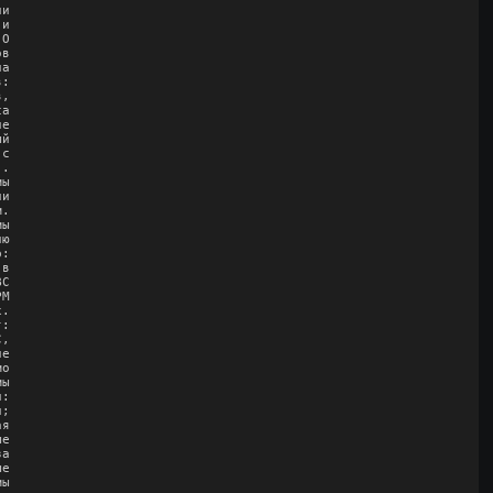
и

и

О

в

а

:

,

а

е

й

с

.

ы

и

.

ы

ю

:

в

С

М

.

:

,

е

о

ы

:

;

я

е

а

е

ы
