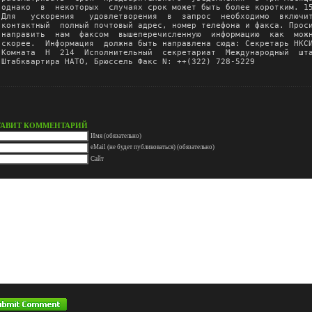
однако  в  некоторых  случаях срок может быть более коротким. 15
Для   ускорения   удовлетворения  в  запрос  необходимо  включит
контактный  полный почтовый адрес, номер телефона и факса. Проси
направить  нам  факсом  вышеперечисленную  информацию  как  можн
скорее.  Информация  должна быть направлена сюда: Секретарь НКСИ
Комната  Н  214  Исполнительный  секретариат  Международный  шта
Штабквартира НАТО, Брюссель Факс N: ++(322) 728-5229
ТАВИТ КОММЕНТАРИЙ
Имя (обязательно)
eMail (не будет публиковаться) (обязательно)
Сайт