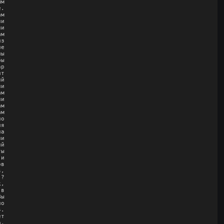
м

.

м

и

и

м

з

е

ы

ы

р

т

й

и

м

и

м

м

о

я

а

и

й

ы

и

в

,

?

,

в

ы

о

.

т

,
