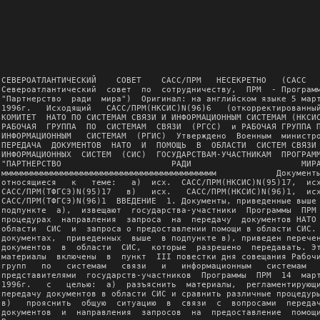
CЕВЕРОАТЛАНТИЧЕСКИЙ    СОВЕТ    САСС/ПРМ   НЕСЕКРЕТНО   (САСС   
Североатлантический  совет  по  сотрудничеству,  ПРМ  - Программ
"Партнерство  ради  мира")  Оригинал: на английском языке 5 март
1996г.   Исходящий   САСС/ПРМ(НКСИС)N(96)6   (откорректированный
КОМИТЕТ  НАТО ПО СИСТЕМАМ СВЯЗИ И ИНФОРМАЦИОННЫМ СИСТЕМАМ (НКСИС
РАБОЧАЯ  ГРУППА  ПО  СИСТЕМАМ  СВЯЗИ  (РГСС)  и РАБОЧАЯ ГРУППА П
ИНФОРМАЦИОННЫМ   СИСТЕМАМ  (РГИС)  Утверждено  Военным  министро
ПЕРЕДАЧА  ДОКУМЕНТОВ  НАТО  И  ПОМОЩЬ  В  ОБЛАСТИ  СИСТЕМ СВЯЗИ 
ИНФОРМАЦИОННЫХ  СИСТЕМ  (СИС)  ГОСУДАРСТВАМ-УЧАСТНИКАМ  ПРОГРАММ
"ПАРТНЕРСТВО                      РАДИ                      МИРА
ммммммммммммммммммммммммммммммммммммммммммм            Документы
относящиеся   к   теме:   а)  исх.  САСС/ПРМ(НКСИС)N(95)17,  исх
САСС/ПРМ(ТФГСЭ)N(95)17   в)   исх.   САСС/ПРМ(НКСИС)N(96)1,  исх
САСС/ПРМ(ТФГСЭ)N(96)1  ВВЕДЕНИЕ  1. Документы, приведенные выше 
подпункте  а),  извещают  государства-участники  Программы  ПРМ 
процедурах  направления  запроса  на  передачу  документов НАТО 
области  СИС  и  запроса о предоставлении помощи в области СИС. 
документах,  приведенных  выше  в подпункте в), приведен перечен
документов  в  области  СИС,  которые  разрешено  передавать. Эт
материалы  включены  в  пункт  III повестки дня совещания Рабочи
групп   по   системам   связи   и   информационным   системам   
представителями  государств-участников  Программы  ПРМ  14  март
1996г.   с   целью:  а)  разъяснить  материалы,  регламентирующи
передачу документов в области СИС и сравнить различные процедуры
в)   прояснить  общую  ситуацию  в  связи  с  вопросами  передач
документов  и  направления  запросов  на  предоставление  помощи