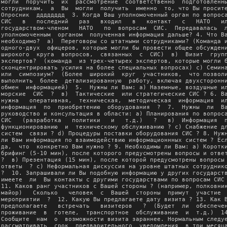
могли  поручить  их  рассмотрение  соответственно  подготовленны
сотрудникам,  а  Вы  могли  получить  именно  то, что Вы просите
Опросник  дддддддд  3. Когда Ваш уполномоченный орган по вопроса
СИС   в   последний   раз   входил   в   контакт   с   НАТО   ил
государством-членом   НАТО   по  вопросам  СИС.  Передавалась  л
уполномоченным  органом  полученная информация дальше? 4. Что Ва
необходимо?  а)  Переговоры со штатными сотрудниками? (Команда и
одного-двух  офицеров, которые могли бы провести общее обсуждени
широкого  круга  вопросов,  связанных  с  СИС)  в)  Визит  групп
экспертов?  (команда  из трех-четырех экспертов, которые могли б
сконцентрировать усилия на более специальных вопросах) с) Семина
или  симпозиум?  (Более  широкий  круг  участников,  что позволи
выполнить  более  детализированную  работу, включая двухсторонни
обмен  информацией)  5.  Нужны ли Вам: а) Наземные, воздушные ил
морские  СИС  ?  в)  Тактические  или стратегические СИС ? 6. Ва
нужна   оперативная,  техническая,  методическая  информация  ил
информация  по  приобретению  оборудования  ?  7.  Нужны  ли  Ва
руководство и консультация в области: а) Планирования по вопроса
СИС   (разработка   политики   и   т.д.)   ?   в)  Информация  п
функционированию  и  техническому обслуживанию ? с) Снабжение дл
систем  связи ? d) Процедуры поставки оборудования СИС ? 8. Нужн
ли Вам информация по взаимодействию информационнных систем ? Есл
да,  что  конкретно Вам нужно ? 9. Необходимы ли Вам: а) Коротки
брифинг (5-10 мин), после которого предусмотрены вопросы и ответ
?  в) Презентация (15 мин), после которой предусмотрены вопросы 
ответы  ? c) Неформальная дискуссия на уровне штатных сотруднико
?  10. Запрашивали ли Вы подобную информацию у других государств
имеете  ли  Вы контакты с другими государствами по вопросам СИС 
11. Каков ранг участников с Вашей стороны ? (например, полковник
майор)   Сколько   человек  с  Вашей  стороны  примут  участие  
мероприятии  ?  12. Какую Вы предлагаете дату визита ? 13. Как В
предполагаете   встречать   визитеров   ?  (Будет  ли  обеспечен
проживание  в  готеле,  транспортное  обслуживание  и  т.д.)  14
Сообщите  нам  о  возможности визита зараннее. Нормальным следуе
рассматривать  срок  предварительного  уведомления  в три месяца