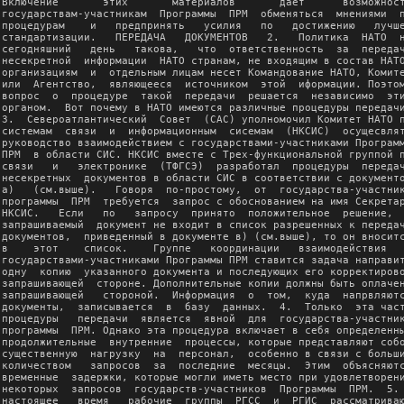
Включение       этих       материалов       дает      возможност
государствам-участникам  Программы  ПРМ  обменяться  мнениями  п
процедурам    и   предпринять   усилия   по   достижению   лучше
стандартизации.   ПЕРЕДАЧА   ДОКУМЕНТОВ   2.   Политика  НАТО  н
сегодняшний   день   такова,   что  ответственность  за  передач
несекретной  информации  НАТО странам, не входящим в состав НАТО
организациям  и  отдельным лицам несет Командование НАТО, Комите
или  Агентство,  являющееся  источником  этой  иформации. Поэтом
вопрос  о  процедуре  такой  передачи  решается  независимо  эти
органом.  Вот почему в НАТО имеются различные процедуры передачи
3.  Североатлантический  Совет  (САС) уполномочил Комитет НАТО п
системам  связи  и  информационным  сисемам  (НКСИС)  осущесвлят
руководство взаимодействием с государствами-участниками Программ
ПРМ  в области СИС. НКСИС вместе с Трех-функциональной группой п
связи   и   электронике  (ТФГСЭ)  разработал  процедуры  передач
несекретных  документов в области СИС в соответствии с документо
а)   (см.выше).   Говоря  по-простому,  от  государства-участник
программы  ПРМ  требуется  запрос с обоснованием на имя Секретар
НКСИС.   Если   по   запросу  принято  положительное  решение,  
запрашиваемый  документ не входит в список разрешенных к передач
документов,  приведенный в документе в) (см.выше), то он вноситс
в    этот    список.    Группе   координации   взаимодействия   
государствами-участниками Программы ПРМ ставится задача направит
одну  копию  указанного документа и последующих его корректирово
запрашивающей  стороне. Дополнительные копии должны быть оплачен
запрашивающей   стороной.  Информация  о  том,  куда  напрвляютс
документы,  записывается  в  базу  данных.  4.  Только  эта част
процедуры   передачи  является  явной  для  государства-участник
программы  ПРМ. Однако эта процедура включает в себя определенны
продолжительные  внутренние  процессы, которые представляют собо
существенную  нагрузку  на  персонал,  особенно в связи с больши
количеством   запросов  за  последние  месяцы.  Этим  объясняютс
временные  задержки, которые могли иметь место при удовлетворени
некоторых  запросов  государств-участников  Программы  ПРМ.  5. 
настоящее   время   рабочие  группы  РГСС  и  РГИС  рассматриваю