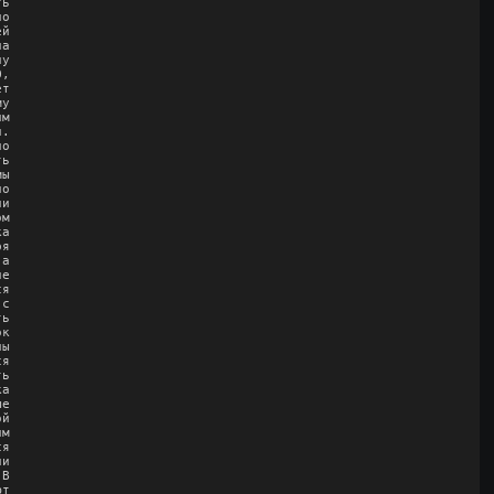
ь

о

й

а

у

,

т

у

м

.

о

ь

ы

о

и

м

а

я

а

е

я

с

ь

к

ы

я

ь

а

е

й

м

я

и

В

т
