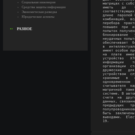
Социальная инженерия
матрицах с собс
Средства защиты информации
иметь    до    
соответствующих
Экономическая разведка
длине  паролей 
Юридические аспекты
комбинаций,  вс
перебора  практ
повышен  при  и
РАЗНОЕ
попыток получен
блокирование   
неудачных попыт
обеспечивает  б
в  интеллектуал
имеет особое пр
на  плате  имее
устройство   Х7
информации    т
организации  ст
дружеские   для
устройством  сл
хранимые   в   
одновременном  
считывателя  ка
матричной  памя
системе. В авто
счета  на  друг
данных, связанн
предыдущих   тр
полупроводников
быть  заключены
выводами.  Еlес
19.