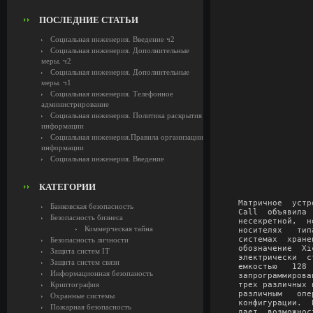
ПОСЛЕДНИЕ СТАТЬИ
Социальная инженерия. Введение ч2
Социальная инженерия. Дополнительные
меры. ч2
Социальная инженерия. Дополнительные
меры. ч1
Социальная инженерия. Телефонное
администрирование
Социальная инженерия. Политика раскрытия
информации
Социальная инженерия.Правила организации
информации
Социальная инженерия. Введение
КАТЕГОРИИ
Матричное  устр
Банковская безопасность
Саll  объявила 
Безопасность бизнеса
несекретной,  н
Коммерческая тайна
носителях   тип
системах  хране
Безопасность личности
обозначение  Хi
Защита систем IT
электрически  с
Защита систем связи
емкостью   128 
Информационная безопаность
запрограммирова
Криптография
трех различных 
различным   опе
Охранные системы
конфигурации.  
Пожарная безопасность
дает  возможнос