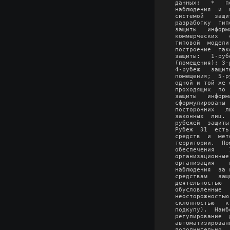
данных;   *   п
наблюдения  и  
системой   защи
разработку  тип
защиты   информ
коммерческих   
типовой  модели
построение  так
защиты:   1-руб
(помещения); 3-
4-рубеж   защит
помещения;  5-р
одной и той же 
проходящих  по 
защиты   информ
сформулированы 
посторонних   л
законных  лиц. 
рубежей  защиты
Рубеж  Э1  есть
средств  и  мет
территории.  По
обеспечения    
организационные
организация    
наблюдения  за 
средствам   защ
деятельностью  
обусловленные  
неосторожностью
склонностью   к
подкупу).  Наиб
регулирование  
автоматизирован
дополнительно  