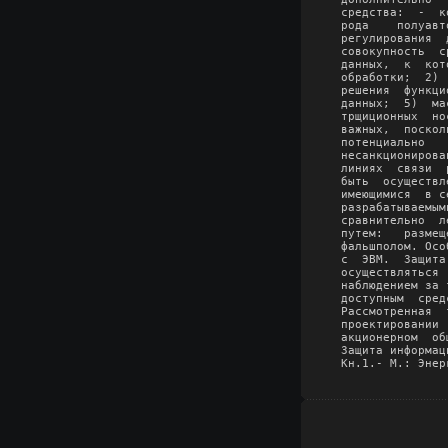
средства:  -  к
рода    полуавт
регулирования  
совокупность  с
данных,  к  кот
обработки;  2) 
решения  функци
данных;  5)  ма
трщиционных  но
важных,  поскол
потенциально   
несанкционирова
линиях  связи  
быть  осуществл
имеющимися  в с
разрабатываемым
сравнительно  л
путем:   размещ
фальшполом. Осо
с  ЭВМ.  Защита
осуществляться 
наблюдением за 
доступным  сред
Рассмотренная  
проектировании 
акционерном  об
Защита информац
Кн.1.- М.: Энер