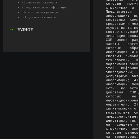
Социальная инженерия
которые   могут
Средства защиты информации
структурах  и  
Предлагается   
Экономическая разведка
информации:  вы
Юридические аспекты
составных  комп
средствам и мех
осуществлять по
РАЗНОЕ
соответствующей
несанкционирова
СЗИ  можно  раз
защиты,   рассч
которых    обра
информация  и н
системы  сильно
технологии,   в
подлежащая защи
этой   информац
эпизодически;  
регулярную  авт
информации;  4)
информации  пов
есть   по  акти
действия,  СЗИ 
которых     не 
несанкционирова
нарушителя;  2)
сигнализация о 
воздействие  си
предусматривает
действиях, так 
на   среднем  у
структурно  или
которым  целесо
на  территорию,