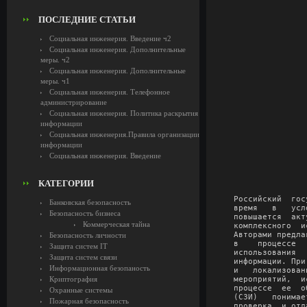
ПОСЛЕДНИЕ СТАТЬИ
Социальная инженерия. Введение ч2
Социальная инженерия. Дополнительные
меры. ч2
Социальная инженерия. Дополнительные
меры. ч1
Социальная инженерия. Телефонное
администрирование
Социальная инженерия. Политика раскрытия
информации
Социальная инженерия.Правила организации
информации
Социальная инженерия. Введение
КАТЕГОРИИ
Российский  гос
Банковская безопасность
время   в   усл
Безопасность бизнеса
повышается  акт
Коммерческая тайна
комплексного  и
Авторами предла
Безопасность личности
в    процессе  
Защита систем IT
использования  
Защита систем связи
информации. При
Информационная безопаность
и   локализован
Криптография
мероприятий,  и
процессе  ее  о
Охранные системы
(СЗИ)   понимае
Пожарная безопасность
проверка  и отл