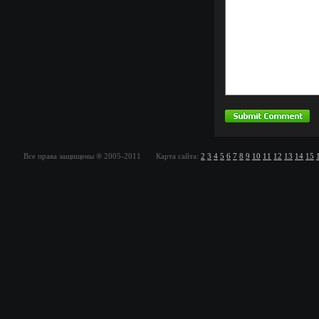
Все права защищены ® 2005-2011 Карта сайта:
2
3
4
5
6
7
8
9
10
11
12
13
14
15