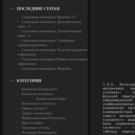
ПОСЛЕДНИЕ СТАТЬИ
Социальная инженерия. Введение ч2
Социальная инженерия. Дополнительные
меры. ч2
Социальная инженерия. Дополнительные
меры. ч1
Социальная инженерия. Телефонное
администрирование
Социальная инженерия. Политика раскрытия
информации
Социальная инженерия.Правила организации
информации
Социальная инженерия. Введение
КАТЕГОРИИ
7.6.6.  Интегра
механизмов   за
Банковская безопасность
условиях:  -  п
Безопасность бизнеса
функций  защиты
Коммерческая тайна
информационной 
Безопасность личности
унифицированных
управления  про
Защита систем IT
взаимодействия 
Защита систем связи
самого  механиз
Информационная безопаность
сказанного  выш
Криптография
база  управлени
Охранные системы
сегмента:  -  т
таблицу  защиты
Пожарная безопасность