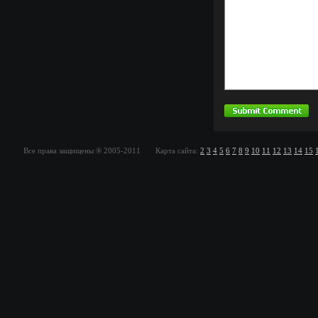
Все права защищены ® 2005-2011 Карта сайта:
2
3
4
5
6
7
8
9
10
11
12
13
14
15