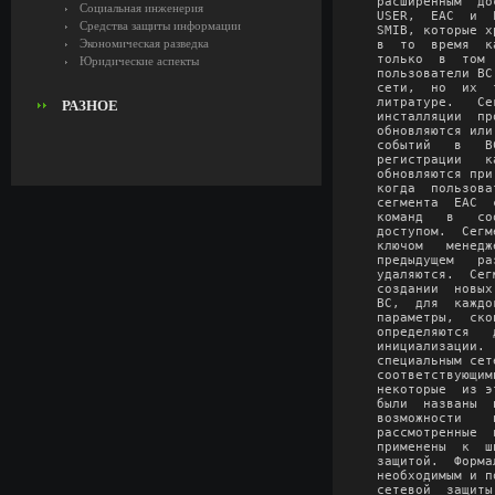
расширенным  до
Социальная инженерия
USER,  EAC  и  
Средства защиты информации
SMIB, которые х
Экономическая разведка
в  то  время  к
только  в  том 
Юридические аспекты
пользователи ВС
сети,  но  их  
литратуре.   Се
РАЗНОЕ
инсталляции  пр
обновляются или
событий   в   В
регистрации   к
обновляются при
когда  пользова
сегмента  ЕАС  
команд   в   со
доступом.  Сегм
ключом   менедж
предыдущем   ра
удаляются.  Сег
создании  новых
ВС,  для  каждо
параметры,  ско
определяются   
инициализации. 
специальным сет
соответствующим
некоторые  из э
были  названы  
возможности    
рассмотренные  
применены  к  ш
защитой.  Форма
необходимым и п
сетевой  защиты