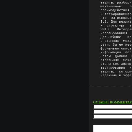
защиты; разборк
механизмов;   п
взаимодействия 
интегрированног
что  мы использ
1.3. Для реализ
и  структуры  в
SMIB.   Интегра
использования  
Дальнейшие   ис
описанных  меха
сети. Затем нео
формально описа
информация  пос
Затем  должна  
отдельных  меха
этапы составляю
тестирования  и
защиты,  которы
надежные и эффе
ОСТАВИТ КОММЕНТА